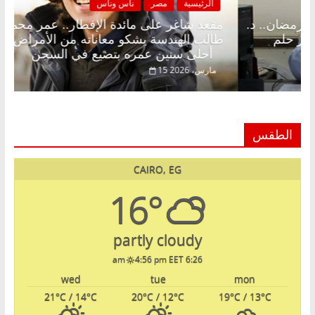
ة
مصر
ناس وناس
الرئيسية
مص
غر على الإفطار وبلكونة بلا زينة رمضان.. د.
مقعد شاغر ع
لق فاروق خبير اقتصادي في انتظار حلم
طالب الهندسة
أحلى سنين عمره بتضيع في السجن
15 مارس، 2026
الطقس
CAIRO, EG
16°
partly cloudy
4:56 pm EET
6:26 am
wed
tue
mon
21
°C
/ 14
°C
20
°C
/ 12
°C
19
°C
/ 13
°C