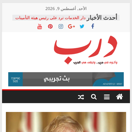
Skip
الأحد, أغسطس 9, 2026
to
دار الخدمات ترد على رئيس هيئة التأمينات
content
بعد مؤتمره الصحفي: إنكار الأزمة لا ينهي
معاناة أصحاب المعاشات.. ونطالب بكشف
الشركة المنفذة
فرحات سليمان يكتب: القطاع الصحي إلى
أين؟
حزب التحالف الشعبي يطلق لجنة “الحق
درب
في الصحة” بالإسكندرية لرصد الانتهاكات
ودعم المرضى
صور .. اعتماد الرسومات النهائية للقرار
وأتوه
الوزاري لمدينة الصحفيين.. وانتهاء أعمال
في
إنشاء المبنى الإداري
درب..
المجلس القومي لحقوق الإنسان يعلن
وتبقى
متابعة قضية الدكتور محمد زهران.. ويؤكد:
هي
قرينة البراءة وضمانات المحاكمة العادلة
حق أصيل
الدرب