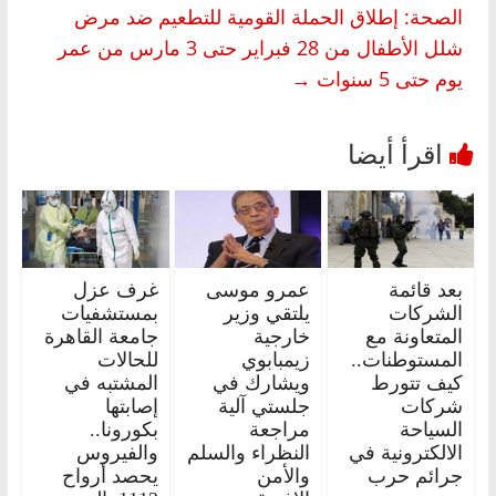
الصحة: إطلاق الحملة القومية للتطعيم ضد مرض
شلل الأطفال من 28 فبراير حتى 3 مارس من عمر
يوم حتى 5 سنوات
→
بعد قائمة
عمرو موسى
غرف عزل
الشركات
يلتقي وزير
بمستشفيات
المتعاونة مع
خارجية
جامعة القاهرة
المستوطنات..
زيمبابوي
للحالات
كيف تتورط
ويشارك في
المشتبه في
شركات
جلستي آلية
إصابتها
السياحة
مراجعة
بكورونا..
الالكترونية في
النظراء والسلم
والفيروس
جرائم حرب
والأمن
يحصد أرواح