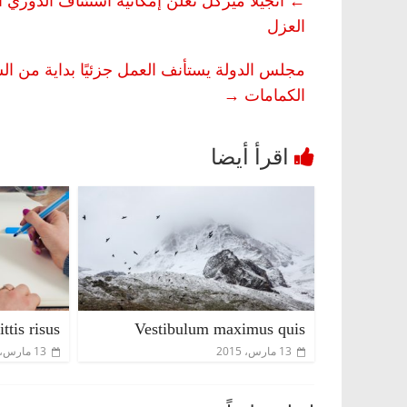
←
أنجيلا ميركل تعلن إمكانية استئناف الدوري
العزل
مجلس الدولة يستأنف العمل جزئيًا بداية من الس
الكمامات
→
صر
ناس وناس
الرئيسية
مصر
ناس وناس
ق فاروق.. خبير اقتصادي
في ذكرى رحيله.. د. نور فرحات
 ميلاده وحيداً على أبواب
قانوني دافع عن قضايا الوطن و
للحرية (بروفايل)
ttis risus
Vestibulum maximus quis
26 يناير، 2026
13 مارس، 2015
13 مارس، 2015