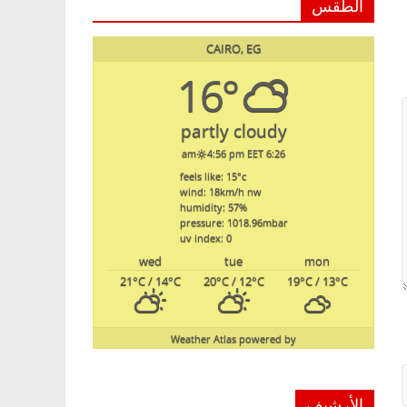
الطقس
CAIRO, EG
16°
partly cloudy
4:56 pm EET
6:26 am
feels like: 15
°c
wind: 18
km/h
nw
humidity: 57
%
pressure: 1018.96
mbar
uv index: 0
wed
tue
mon
21
°C
/ 14
°C
20
°C
/ 12
°C
19
°C
/ 13
°C
Weather Atlas
powered by
الأرشيف