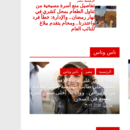
ناس وناس
ة
مصر
ناس وناس
الرئيسية
مصر
ناس وناس
غر على الإفطار وبلكونة بلا زينة
مقعد شاغر على مائدة الإف
. د. عبدالخالق فاروق خبير
محمد علي طالب الهندسة 
ي في انتظار حلم الحرية ولمة
من الأمراض.. ووالدته: أ
بتضيع في السجن
15 مارس، 2026