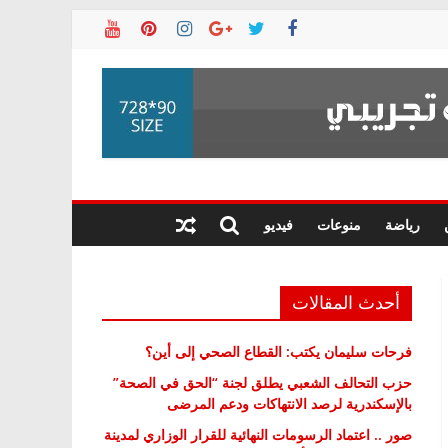
رياضة
منوعات
فيديو
أحدث المقالات
فرحات سليمان يكتب: القطاع الصحي إلى أين؟
حزب التحالف الشعبي يطلق لجنة “الحق في الصحة”
بالإسكندرية لرصد الانتهاكات ودعم المرضى
صور .. اعتماد الرسومات النهائية للقرار الوزاري لمدينة