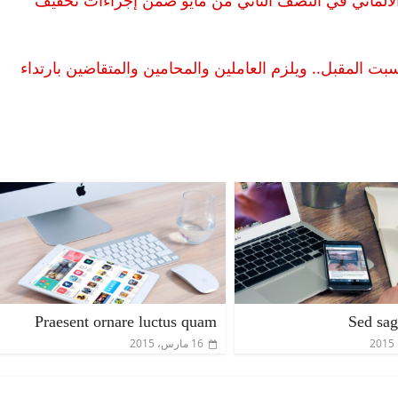
 الألماني في النصف الثاني من مايو ضمن إجراءات تخفيف
بت المقبل.. ويلزم العاملين والمحامين والمتقاضين بارتداء
الرئيسية
مصر
ناس وناس
الرئيسي
مقعد شاغر على مائدة الإفطار.. يحيى
مقعد شا
 فقيه
حسين عبدالهادي فارس مقاومة
رمضان.
انحاز
الخصخصة الذي دافع عن المال العام
اقتصاد
(بروفايل)
الحبايب
Praesent ornare luctus quam
Sed sagi
21 فبراير، 2026
22 فبراير، 2026
16 مارس، 2015