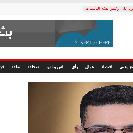
رد على رئيس هيئة التأمينات
حفي: إنكار الأزمة لا ينهي
 المعاشات.. ونطالب بكشف
ة
 يكتب: القطاع الصحي إلى
الشعبي يطلق لجنة “الحق
إسكندرية لرصد الانتهاكات
الرسومات النهائية للقرار
ع مدني
اقتصاد
عمال
رأي
ناس وناس
صحافة
ثقافة
فن
 الصحفيين.. وانتهاء أعمال
لإداري
ي لحقوق الإنسان يعلن
لدكتور محمد زهران.. ويؤكد:
وضمانات المحاكمة العادلة