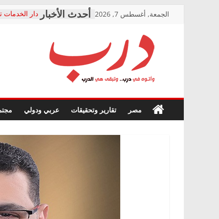
Skip
الجمعة, أغسطس 7, 2026
دار الخدمات ت
to
بعد مؤتمره الص
معاناة أصحاب
content
الشركة المنفذ
فرحات سليمان
درب
أين؟
حزب التحالف 
في الصحة” بال
وأتوه
ودعم المرضى
صور .. اعتماد 
في
مصر
تقارير وتحقيقات
عربي ودولي
مجتم
الوزاري لمدينة
درب..
إنشاء المبنى ا
وتبقى
المجلس القوم
هي
متابعة قضية ا
الدرب
قرينة البراءة 
حق أصيل