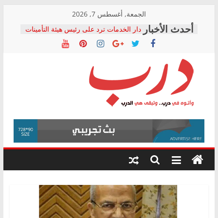
Skip
الجمعة, أغسطس 7, 2026
to
دار الخدمات ترد على رئيس هيئة التأمينات
content
بعد مؤتمره الصحفي: إنكار الأزمة لا ينهي
معاناة أصحاب المعاشات.. ونطالب بكشف
الشركة المنفذة
فرحات سليمان يكتب: القطاع الصحي إلى
أين؟
حزب التحالف الشعبي يطلق لجنة “الحق
درب
في الصحة” بالإسكندرية لرصد الانتهاكات
ودعم المرضى
صور .. اعتماد الرسومات النهائية للقرار
وأتوه
الوزاري لمدينة الصحفيين.. وانتهاء أعمال
في
إنشاء المبنى الإداري
درب..
المجلس القومي لحقوق الإنسان يعلن
وتبقى
متابعة قضية الدكتور محمد زهران.. ويؤكد:
هي
قرينة البراءة وضمانات المحاكمة العادلة
حق أصيل
الدرب