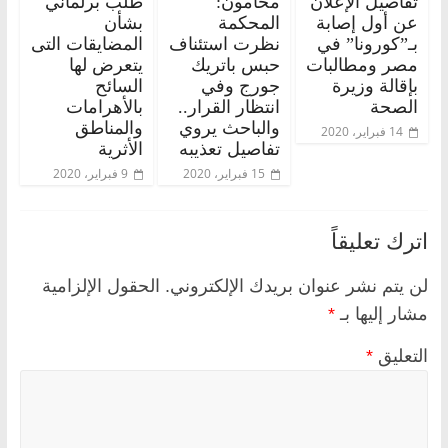
تفاصيل الإعلان
محامون:
طلب برلماني
عن أول إصابة
المحكمة
بشأن
بـ”كورونا” في
نظرت استئناف
المضايقات التى
مصر ومطالبات
حبس باتريك
يتعرض لها
بإقالة وزيرة
جورج وفي
السائح
الصحة
انتظار القرار..
بالأهرامات
والباحث يروي
والمناطق
14 فبراير، 2020
تفاصيل تعذيبه
الأثرية
15 فبراير، 2020
9 فبراير، 2020
اترك تعليقاً
لن يتم نشر عنوان بريدك الإلكتروني.
الحقول الإلزامية
مشار إليها بـ
*
التعليق
*