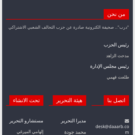
من نحن
"درب".. صحيفة الكترونية صادرة عن حزب التحالف الشعبي الاشتراكي
رئيس الحزب
مدحت الزاهد
رئيس مجلس الإدارة
طلعت فهمي
اتصل بنا
هيئة التحرير
تحت الانشاء
مديرا التحرير
مستشارو التحرير
desk@daaarb.co
m
إلهامي الميرغي
محمد جودة