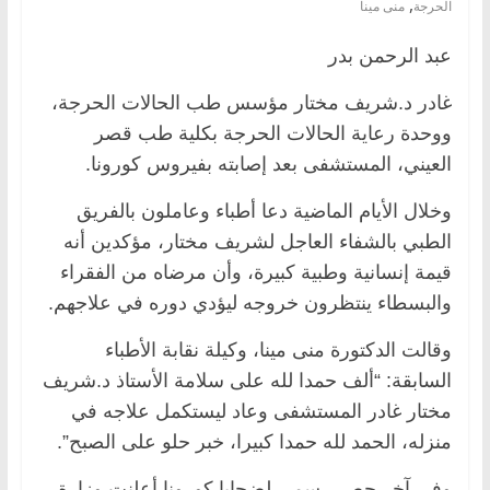
,
الحرجة
منى مينا
عبد الرحمن بدر
غادر د.شريف مختار مؤسس طب الحالات الحرجة،
ووحدة رعاية الحالات الحرجة بكلية طب قصر
العيني، المستشفى بعد إصابته بفيروس كورونا.
وخلال الأيام الماضية دعا أطباء وعاملون بالفريق
الطبي بالشفاء العاجل لشريف مختار، مؤكدين أنه
قيمة إنسانية وطبية كبيرة، وأن مرضاه من الفقراء
والبسطاء ينتظرون خروجه ليؤدي دوره في علاجهم.
وقالت الدكتورة منى مينا، وكيلة نقابة الأطباء
السابقة: “ألف حمدا لله على سلامة الأستاذ د.شريف
مختار غادر المستشفى وعاد ليستكمل علاجه في
منزله، الحمد لله حمدا كبيرا، خبر حلو على الصبح”.
وفي آخر حصر رسمي لضحايا كورونا أعلنت وزارة