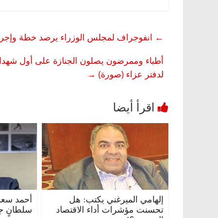
←
انفوجراف لمجلس الوزراء يرصد خطة وإجراءات 
أطباء وممرضون يصلون الجنازة على أول شهداء
لدفتر عزاء (صورة)
→
إلهامي الميرغني يكتب: هل
أحمد سعد 
تحسنت مؤشرات أداء الاقتصاد
سلطانٍ جا