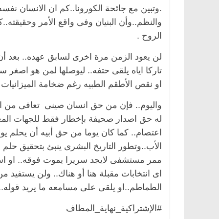
.وتبين مع جائحة الكورونا..كم ان الانسان نف
والنظم..وأن البنيان وفى واقع الأمر وحقيقته..
الروح .
لن يعود الزمن مرة اخرى لسابق عهده.. بعد أن
تاركا اياه يلقى حتفه.. ليوصلها لمن هو اصغر 
او نقص الأطقم الطبيه رغم ضخامة الميزانيات
ة
مصر
ناس وناس
الرئيسية
مصر
ناس وناس
لخالق فاروق.. خبير اقتصادي
في ذكرى رحيله.. د. نور 
واليوم.. فإن من حق انسان صينى تعافى من ال
ذكرى ميلاده وحيداً على أبواب
قانوني دافع عن قضايا الو
له حق اصدار صحيفة بإخطار فقط للجهات المع
للحرية (بروفايل)
اعتصام.. كما كان يوما من حق أبيه أن يحلم ي
26 يناير، 2026
الأب..وتطور التاريخ البشرى ينبئ بتحقيق حلم
ممر مستشفى لايجد سريرا يموت فوقه.. او اسب
اى انتخابات مقبلة هنا أو هناك.. ولن يستفيد 
الطماطم..او يلقى على مسامعه ما يريد قوله..و
#الإشتراكية_نهاية_المطاف