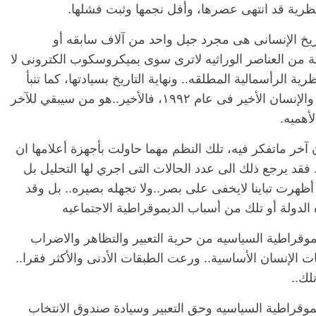
نظرية قد انتهى عصرها، وأفل نجمها وثبت فشلها.
يخ الإنسانى هى مجرد جيل واحد من آلاف سابقه أو
من العناصر الوراثيه لاترى سوى بميكروسكوب الكترونى لا
لرأسمالية المطلقه.. ونهاية التاريخ بسيادتها، كما تنبأ
كذبا فرانسيس فوكوياما فى كتابه نهاية التاريخ والإنسان الأخير فى عام ١٩٩٢، فالأخير..هو من سيبقي للآخر
أهميه.
 آخر ماتفكر فيه، تلك النظم مهما حاولت بأجهزة أعلامها ان
. فقد يرجع ذلك الى عدد الحالات التى اجري لها التحليل بل
أظهرت تباينا لايخفى على بصر..ولا تجهله بصيره.. بل وقد
الدولة أو تلك من أسباب الديموقراطية الاجتماعيه
موقراطية السياسيه من حرية التعبير والتظاهر والاضراب
ات الإنسان الأساسية.. ورعت الطبقات الأدنى والأكثر فقرا..
لك..
يموقراطية السياسيه وحق التعبير وسيادة صندوق الانتخاب