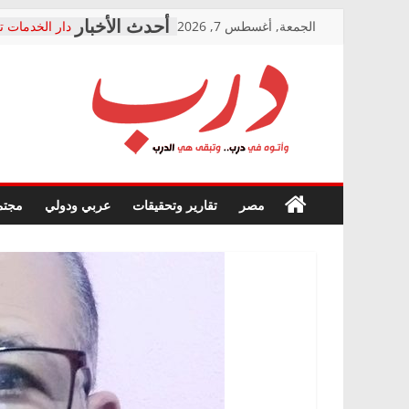
Skip
الجمعة, أغسطس 7, 2026
دار الخدمات ت
to
بعد مؤتمره الص
معاناة أصحاب
content
الشركة المنفذ
فرحات سليمان
درب
أين؟
حزب التحالف 
في الصحة” بال
وأتوه
ودعم المرضى
صور .. اعتماد 
في
مصر
تقارير وتحقيقات
عربي ودولي
مجتم
الوزاري لمدينة
درب..
إنشاء المبنى ا
وتبقى
المجلس القوم
هي
متابعة قضية ا
الدرب
قرينة البراءة 
حق أصيل