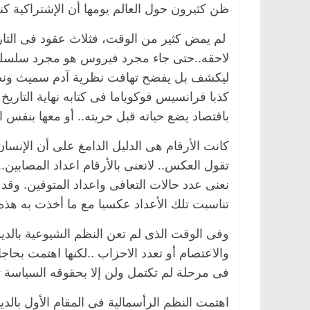
ظن كثيرون حول العالم يومها أن الإشتراكية ك
لم يمض كثير من الوقت، فثلاث عقود فى التار
لاحقه..حتى جاء مجرد فيروس هو مجرد سلسلة 
ليكشف بل يفضح تهافت نظرية آدم سميث ونظرية ا
باقتصاد يضع حياته قبل حريته.. أو معها بنفس ال
كانت الأرقام هى الدليل الدامغ على أن الإنسان
تقول العكس.. لانعنى بالأرقام اعداد المصابين.
نعنى عدد حالات التعافى واعداد المتوفين. وقد 
تناسبت تلك الأعداد عكسيا مع ما أخذت به هذه 
وفى الوقت الذى لم تعن النظم الشيوعية بالدي
والاعتصام أو تعدد الاحزاب ..لكنها اهتمت بحاج
فى مرحلة لم تكتمل ولن إلا بحقوقه السياسة ت
اهتمت النظم الرأسمالية فى المقام الأول بالد