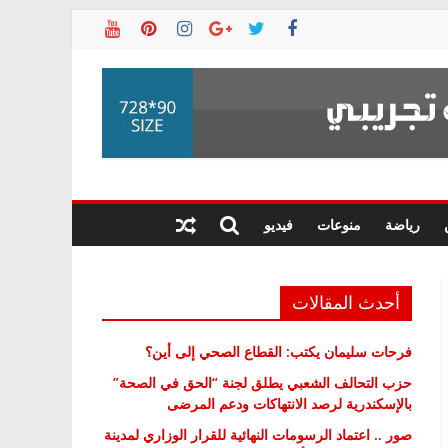
رياضة
منوعات
فيديو
أحدث المقالات
فرحات سليمان يكتب: القطاع الصحي إلى أين؟
حزب التحالف الشعبي يطلق لجنة “الحق في الصحة”
بالإسكندرية لرصد الانتهاكات ودعم المرضى
صور .. اعتماد الرسومات النهائية للقرار الوزاري لمدينة