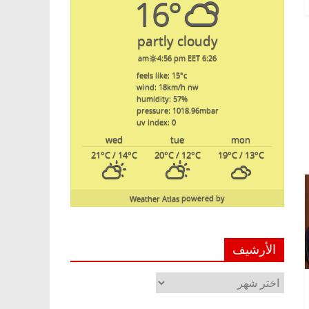
16°
partly cloudy
4:56 pm EET
6:26 am
feels like: 15
°c
wind: 18
km/h
nw
humidity: 57
%
pressure: 1018.96
mbar
uv index: 0
wed
tue
mon
21
°C
/ 14
°C
20
°C
/ 12
°C
19
°C
/ 13
°C
Weather Atlas
powered by
الأرشيف
الأرشيف