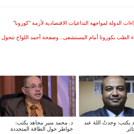
الدولة لمواجهة التداعيات الاقتصادية لأزمة “كورونا”
 الطب بكورونا أمام المستشفى.. وصفحة أحمد اللواح تتحول
يكتب: وجدتُ اللهَ عند
د. محمد منير مجاهد يكتب:
ئر
خواطر حول الطاقة المتجددة