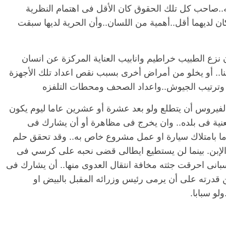
سه..صاحب كل تلك الحقوق كان الأقل فى اهتمام النظرية
كان لديهما أقل..أهمية من اللسان..وأن الحرية لديها سبقت
 نزع الطبيب خراطيم وانابيب العناية المركزة عن انسان
سنا.. أو يخلو من أمراض أخرى بسبب نقص اعداد تلك الأجهزة
الرئيسية
مصر
ناس وناس
 وترتيب الجيوش..واعداد الصحف ومحطات التلفزه
مقعد شاغر على مائدة الإفطار.. يحيى
مق
فرحات فقيه
حسين عبدالهادي فارس مقاومة
رم
فيروس أن يتطلع ولو بعد عشرة أو عشرين عاما ليوم يكون
طن وانحاز
الخصخصة الذي دافع عن المال العام
اق
نية فى بلده.. وان يخرج فى مظاهرة أو أن يشارك فى
(بروفايل)
الحبايب
وما بامتلاك سيارة او عمل مشروع خاص به.. وقد تحقق حلم
21 فبراير، 2026
22
 الإبن. بينما لن يستطيع ايطالى قضى نحبه على كرسي فى
انى احرقت جثته مخافة انتقال العدوى منها.. أن يشارك فى
من قدرته على أن يرمى رئيس وزرائه المقبل بالبيض او
لو سبابا.