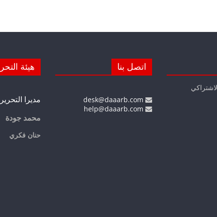
اتصل بنا
هيئة التحر
لاشتراكي
مديرا التحرير
desk@daaarb.com
help@daaarb.com
محمد جودة
حنان فكري