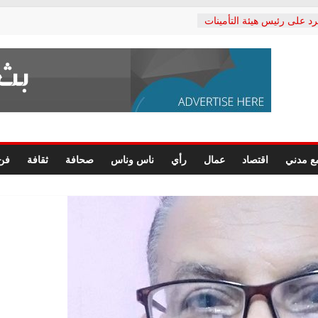
رد على رئيس هيئة التأمينات
حفي: إنكار الأزمة لا ينهي
 المعاشات.. ونطالب بكشف
ة
 يكتب: القطاع الصحي إلى
الشعبي يطلق لجنة “الحق
إسكندرية لرصد الانتهاكات
الرسومات النهائية للقرار
ع مدني
اقتصاد
عمال
رأي
ناس وناس
صحافة
ثقافة
فن
 الصحفيين.. وانتهاء أعمال
لإداري
ي لحقوق الإنسان يعلن
لدكتور محمد زهران.. ويؤكد:
وضمانات المحاكمة العادلة