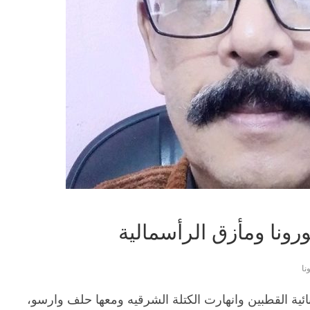
ونا ومأزق الرأسمالية
نا
 فى ١٩٨٩ انتهى عصر ثنائية القطبين وانهارت الكتلة الشرقيه ومعها حلف وارسو،