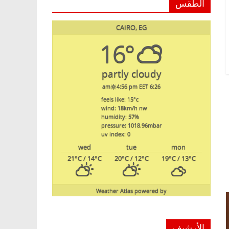
الطقس
CAIRO, EG
16°
partly cloudy
4:56 pm EET
6:26 am
feels like: 15
°c
wind: 18
km/h
nw
humidity: 57
%
pressure: 1018.96
mbar
uv index: 0
wed
tue
mon
21
°C
/ 14
°C
20
°C
/ 12
°C
19
°C
/ 13
°C
Weather Atlas
powered by
الأرشيف