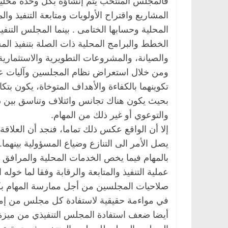
فالمجلس المنتخب يتم إنشاؤه بكل وحدة محلية
المشاريع واقتراح الأولويات ومتابعة التنفيذ وا
المحلية وحسابها الختامى . بينما المجلس التن
الخطط والبرامج المحلية ذات الصلة بتنفيذ ا
والصيانة، والمشروعات التطويرية والاستثمارية
ومن خلال استعراض نظام المجلسين وآليات عم
تكوينهما بالكفاءة والأهداف المتوخاة، يكون بتكا
بحیث يكون هناك تجانس وائتلاف وتناسق بین د
والتوعوي أو غير ذلك من المهام.
إلا أن الواقع عكس ذلك تماما، فنجد أن العلاقة
يصل الأمر الى التنازع وضياع المسؤولية بينهم
بالمهام فيما يخص الخدمات المحلية والمرافق 
عملية التنفيذ والمتابعة والرقابة وفقا لما 
صلاحيات المجلسين من أجل ممارسة المهام بكف
في مواءمة حقيقية لاستفادة كل مجلس من إمك
أيضا ضعف استفادة المجلس التنفيذي من ميزة