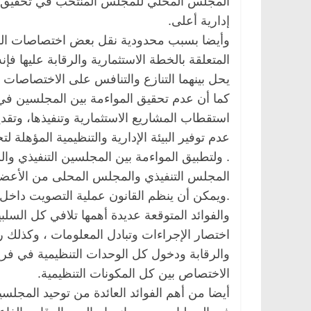
المجلس المحلي للمجلس المنتخب في تحقيق رؤي
إدارية أعلى.
وأيضا بسبب محدودية نقل بعض اختصاصات الوز
المتعلقة بالخطة الاستثمارية والرقابة عليها فإ
يحل بينهما التنازع والتنافس على الاختصاصات و
كما أن عدم تحقيق المواءمة بين المجلسين في ا
استقطاب المشاريع الاستثمارية وتنفيذها، وتقد
عدم توفير البيئة الإدارية والتنظيمية المؤهلة ل
. ولتطبيق المواءمة بين المجلسين التنفيذي و
المجلس التنفيذي والمجلس المحلى من الأعضاء
ية
مصر
ناس وناس
الرئيسية
مصر
ناس وناس
.ويمكن أن ينظم القانون عملية التصويت داخل
الخالق فاروق.. خبير اقتصادي
في ذكرى رحيله.. د. نور 
والفوائد المتوقعة عديدة أهمها تلافي كل السلب
بذكرى ميلاده وحيداً على أبواب
قانوني دافع عن قضايا ال
اختصار الإجراءات وتبادل المعلومات ، وكذلك ر
للحرية (بروفايل)
26 يناير، 2026
والرقابة ودخول كل الوحدات التنظيمية في فري
الاختصاص بين كل المكونات التنظيمية.
أيضا من أهم الفوائد العائدة من توحيد المج