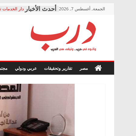
Skip
الجمعة, أغسطس 7, 2026
دار الخدمات ت
to
بعد مؤتمره الص
معاناة أصحاب
content
الشركة المنفذ
فرحات سليمان
درب
أين؟
حزب التحالف 
في الصحة” بال
وأتوه
ودعم المرضى
صور .. اعتماد 
في
مصر
تقارير وتحقيقات
عربي ودولي
مجتم
الوزاري لمدينة
درب..
إنشاء المبنى ا
وتبقى
المجلس القوم
هي
متابعة قضية ا
الدرب
قرينة البراءة 
حق أصيل