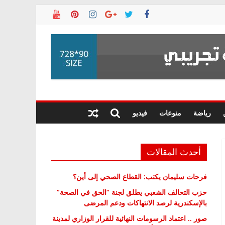
رياضة
منوعات
فيديو
أحدث المقالات
فرحات سليمان يكتب: القطاع الصحي إلى أين؟
حزب التحالف الشعبي يطلق لجنة “الحق في الصحة”
بالإسكندرية لرصد الانتهاكات ودعم المرضى
صور .. اعتماد الرسومات النهائية للقرار الوزاري لمدينة