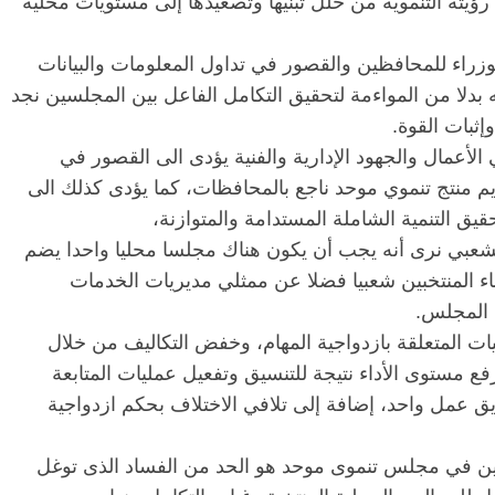
ته التنموية من خلل تبنيها وتصعيدها إلى مستويات محلية
راء للمحافظين والقصور في تداول المعلومات والبيانات
نه بدلا من المواءمة لتحقيق التكامل الفاعل بين المجلسين نجد
إثبات القوة.
لأعمال والجهود الإدارية والفنية يؤدى الى القصور في
يم منتج تنموي موحد ناجع بالمحافظات، كما يؤدى كذلك الى
تحقيق التنمية الشاملة المستدامة والمتوازنة،
الشعبي نرى أنه يجب أن يكون هناك مجلسا محليا واحدا يضم
الرئيسية
مصر
ناس وناس
 المنتخبين شعبيا فضلا عن ممثلي مديريات الخدمات
مقعد شاغر على مائدة الإفطار.. يحيى
مق
 المجلس.
فرحات فقيه
حسين عبدالهادي فارس مقاومة
رم
يات المتعلقة بازدواجية المهام، وخفض التكاليف من خلال
وطن وانحاز
الخصخصة الذي دافع عن المال العام
اق
فع مستوى الأداء نتيجة للتنسيق وتفعيل عمليات المتابعة
(بروفايل)
الحبايب
21 فبراير، 2026
ق عمل واحد، إضافة إلى تلافي الاختلاف بحكم ازدواجية
لسين في مجلس تنموى موحد هو الحد من الفساد الذى توغل