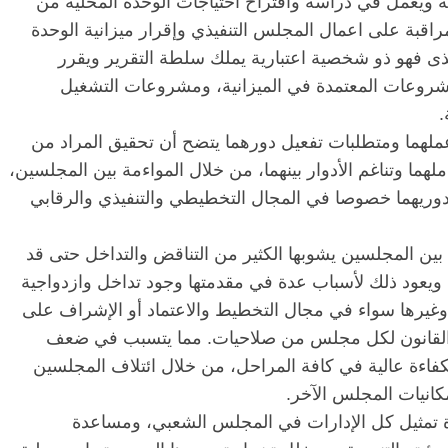
 ويعمل في دراسة واقتراح احتياجات الوحدة المحلية من
لمراقبة على اعمال المجلس التنفيذي وإقرار ميزانية الوحدة
فيذى فهو ذو شخصية اعتبارية يملك سلطة التقرير ويقرر
لمشروعات المعتمدة في الميزانية، ومشروعات التشغيل
.
لهما ومتطلبات تفعیل دورهما يتضح أن تحقيق المراد من
ملهما وتناغم الأدوار بینهما، من خلال المواءمة بین المجلسين،
وريهما خصوصا في المجال التخطيطي والتنفيذي والرقابي
 بين المجلسين يشوبها الكثير من التناقض والتداخل حتى قد
ا. ويعود ذلك لأسباب عدة في مقدمتها وجود تداخل وازدواجية
وغيرها سواء في مجال التخطيط والاعتماد أو الإشراف على
خوله القانون لكل مجلس من صلاحيات. مما يتسبب في ضعف
اءة عالية في كافة المراحل، من خلال ائتلاف المجلسين
انيات المجلس الآخر.
 تمثيل كل الإدارات في المجلس الشعبي، ومساعدة