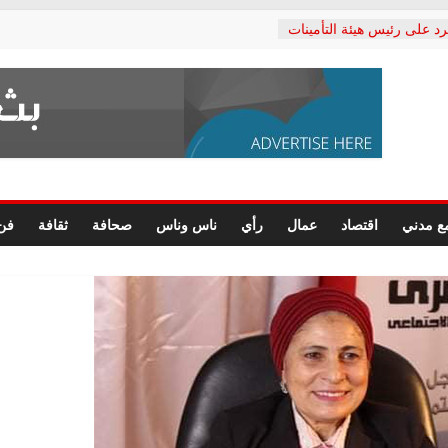
رد على رئيس هيئة التأمينات
حفي: إنكار الأزمة لا ينهي
 المعاشات.. ونطالب بكشف
ة
 يكتب: القطاع الصحي إلى
الشعبي يطلق لجنة “الحق
إسكندرية لرصد الانتهاكات
الرسومات النهائية للقرار
ع مدني
اقتصاد
عمال
رأي
ناس وناس
صحافة
ثقافة
فن
 الصحفيين.. وانتهاء أعمال
لإداري
ي لحقوق الإنسان يعلن
لدكتور محمد زهران.. ويؤكد:
وضمانات المحاكمة العادلة