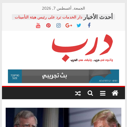
Skip
الجمعة, أغسطس 7, 2026
المجلس القومي لحقوق الإنسان يعلن
to
متابعة قضية الدكتور محمد زهران.. ويؤكد:
content
قرينة البراءة وضمانات المحاكمة العادلة
حق أصيل
دار الخدمات ترد على رئيس هيئة التأمينات
بعد مؤتمره الصحفي: إنكار الأزمة لا ينهي
معاناة أصحاب المعاشات.. ونطالب بكشف
الشركة المنفذة
درب
فرحات سليمان يكتب: القطاع الصحي إلى
أين؟
حزب التحالف الشعبي يطلق لجنة “الحق
وأتوه
في الصحة” بالإسكندرية لرصد الانتهاكات
في
ودعم المرضى
درب..
صور .. اعتماد الرسومات النهائية للقرار
وتبقى
الوزاري لمدينة الصحفيين.. وانتهاء أعمال
هي
إنشاء المبنى الإداري
الدرب