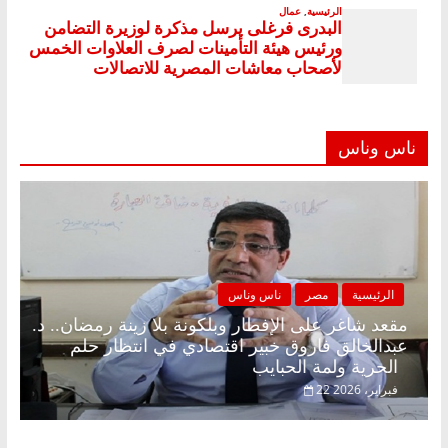
ناس وناس
الرئيسية
مصر
ناس وناس
مقعد شاغر على الإفطار وبلكونة بلا زينة رمضان.. د.
عبدالخالق فاروق خبير اقتصادي في انتظار حلم
الحرية ولمة الحبايب
22 فبراير، 2026