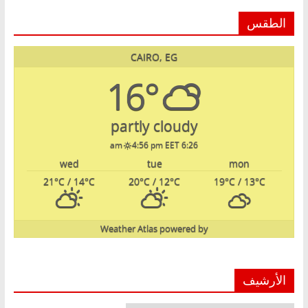
الطقس
CAIRO, EG
16°
partly cloudy
4:56 pm EET
6:26 am
wed
tue
mon
21
°C
/ 14
°C
20
°C
/ 12
°C
19
°C
/ 13
°C
Weather Atlas
powered by
الأرشيف