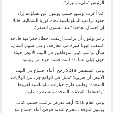
الرئيس “مليء بالبراز”.
كما أعرب بومبيو حسب بولتون عن تشاؤمه إزاء
جهود ترامب الدبلوماسية تجاه كوريا الشمالية، قائلا
إن احتمال نجاحها “عند مستوى الصفر”.
زعم بولتون أن ترامب ارتكب أخطاء جغرافية فادحة
كشفت عيوبا كبيرة في معارفه، وعلى سبيل المثال،
سأل ترامب كبير الموظفين في البيت الأبيض حينئذ
جون كيلي عما إذا كانت فنلندا جزء من روسيا.
وفي أغسطس 2018 رجح، أثناء اجتماع في البيت
الأبيض أن فنزويلا “تمثل في الواقع جزء من الولايات
المتحدة” وطلب طرح خيارات دبلوماسية لغزوها
“واحتفاظ” الولايات المتحدة بالسيطرة عليها.
وفي العام 2018 أيضا تعرض ترامب حسب كتاب
بولتون لموقف محرج عندما فوجئ أثناء اجتماع مع