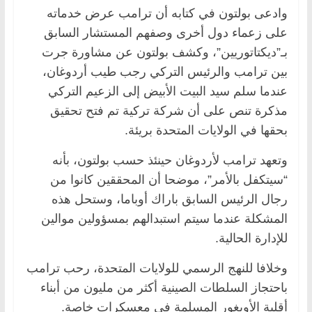
وادعى بولتون في كتابه أن ترامب عرض خدماته
على زعماء دول أخرى وصفهم المستشار السابق
بـ”ديكتاتوريين”، وكشف بولتون عن مشاورة جرت
بين ترامب والرئيس التركي رجب طيب أردوغان،
عندما سلم سيد البيت الأبيض إلى الزعيم التركي
مذكرة تنص على أن شركة تركية تم فتح تحقيق
بحقها في الولايات المتحدة بريئة.
وتعهد ترامب لأردوغان حينئذ حسب بولتون، بأنه
“سيتكفل بالأمر”، موضحا أن المحققين كانوا من
رجال الرئيس السابق باراك أوباما، وستحل هذه
المشكلة عندما سيتم استبدالهم بمسؤولين موالين
للإدارة الحالية.
وخلافا للنهج الرسمي للولايات المتحدة، رحب ترامب
باحتجاز السلطات الصينية أكثر من مليون من أبناء
أقلية الأويغور المسلمة في معسكرات خاصة.