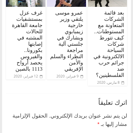
بعد قائمة
عمرو موسى
غرف عزل
الشركات
يلتقي وزير
بمستشفيات
المتعاونة مع
خارجية
جامعة القاهرة
المستوطنات..
زيمبابوي
للحالات
كيف تتورط
ويشارك في
المشتبه في
شركات
جلستي آلية
إصابتها
السياحة
مراجعة
بكورونا..
الالكترونية في
النظراء والسلم
والفيروس
جرائم حرب
والأمن
يحصد أرواح
ضد
الإفريقي
1113 بالصين
الفلسطينين؟
9 فبراير، 2020
12 فبراير، 2020
8 مارس، 2020
اترك تعليقاً
لن يتم نشر عنوان بريدك الإلكتروني.
الحقول الإلزامية
مشار إليها بـ
*