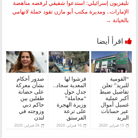
تليفزيون إسرائيلي: استدعوا شقيقي لرفضه مناهضة
الإمارات.. ومديرة مكتب أبو مازن تقود حملة لاتهامي
بالخيانة
→
“القومية
فرشوا لها
صدور أحكام
للبريد” تعلن
المعدية سجاد..
بشأن معركة
تفاصيل ضبط
جدل حول
على حضانة
أكبر عملية
“مجاملة”
طفلين بين
غسيل أموال
وزيرة الهجرة
حاكم دبي
عبر حسابات
على ترعة
وزوجته في
البريد
الفرستق
لندن
15 فبراير، 2020
16 فبراير، 2020
26 فبراير، 2020