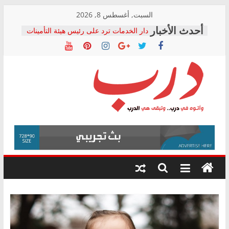
Skip
السبت, أغسطس 8, 2026
to
دار الخدمات ترد على رئيس هيئة التأمينات
content
بعد مؤتمره الصحفي: إنكار الأزمة لا ينهي
معاناة أصحاب المعاشات.. ونطالب بكشف
الشركة المنفذة
فرحات سليمان يكتب: القطاع الصحي إلى
أين؟
حزب التحالف الشعبي يطلق لجنة “الحق
درب
في الصحة” بالإسكندرية لرصد الانتهاكات
ودعم المرضى
صور .. اعتماد الرسومات النهائية للقرار
وأتوه
الوزاري لمدينة الصحفيين.. وانتهاء أعمال
في
إنشاء المبنى الإداري
درب..
المجلس القومي لحقوق الإنسان يعلن
وتبقى
متابعة قضية الدكتور محمد زهران.. ويؤكد:
هي
قرينة البراءة وضمانات المحاكمة العادلة
حق أصيل
الدرب