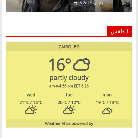
15 مارس، 2026
الطقس
CAIRO, EG
16°
partly cloudy
4:56 pm EET
6:26 am
wed
tue
mon
21
°C
/ 14
°C
20
°C
/ 12
°C
19
°C
/ 13
°C
Weather Atlas
powered by