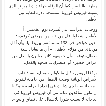
مقارنة بالبالغين كما أن الوفاة جراء ذلك المرض الذي
يسببه فيروس كورونا المستجد نادرة للغاية بين
الأطفال.
ووجدت الدراسة التي نُشرت يوم الخميس، أن
الأطفال شكلوا أقل من 1% من مرضى كوفيد-19
الذين عولجوا في 138 مستشفى ببريطانيا، وأن أقل
من 1% من هؤلاء الأطفال – أي ما يعادل ستة
أطفال- توفوا، وأن جميعهم كانوا يعانون بالفعل من
أمراض خطيرة أو اضطرابات صحية بالفعل.
ووفقا لرويترز، قال مالكولم سيمبل، أستاذ طب
الأمراض الوبائية وصحة الطفل في جامعة ليفربول
البريطانية، والذي شارك في إعداد الدراسة «يمكننا
أن نكون متأكدين تماما من أن فيروس كورونا في
حد ذاته لا يسبب ضررا للأطفال على نطاق واسع».