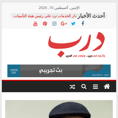
Skip
الإثنين, أغسطس 10, 2026
to
دار الخدمات ترد على رئيس هيئة التأمينات
content
بعد مؤتمره الصحفي: إنكار الأزمة لا ينهي
معاناة أصحاب المعاشات.. ونطالب بكشف
الشركة المنفذة
فرحات سليمان يكتب: القطاع الصحي إلى
أين؟
حزب التحالف الشعبي يطلق لجنة “الحق
درب
في الصحة” بالإسكندرية لرصد الانتهاكات
ودعم المرضى
صور .. اعتماد الرسومات النهائية للقرار
وأتوه
الوزاري لمدينة الصحفيين.. وانتهاء أعمال
في
إنشاء المبنى الإداري
درب..
المجلس القومي لحقوق الإنسان يعلن
وتبقى
متابعة قضية الدكتور محمد زهران.. ويؤكد:
هي
قرينة البراءة وضمانات المحاكمة العادلة
حق أصيل
الدرب