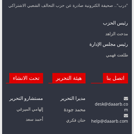
"درب".. صحيفة الكترونية صادرة عن حزب التحالف الشعبي الاشتراكي
رئيس الحزب
مدحت الزاهد
رئيس مجلس الإدارة
طلعت فهمي
اتصل بنا
هيئة التحرير
تحت الانشاء
مديرا التحرير
مستشارو التحرير
desk@daaarb.co
m
إلهامي الميرغي
محمد جودة
أحمد سعد
حنان فكري
help@daaarb.com