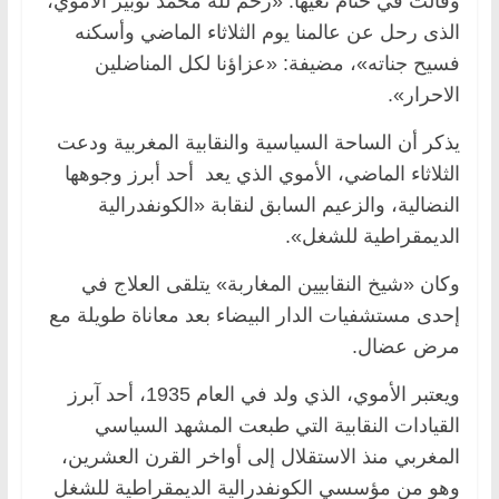
وقالت في ختام نعيها: «رحم لله محمد نوبير الأموي،
الذى رحل عن عالمنا يوم الثلاثاء الماضي وأسكنه
فسيح جناته»، مضيفة: «عزاؤنا لكل المناضلين
الاحرار».
يذكر أن الساحة السياسية والنقابية المغربية ودعت
الثلاثاء الماضي، الأموي الذي يعد أحد أبرز وجوهها
النضالية، والزعيم السابق لنقابة «الكونفدرالية
الديمقراطية للشغل».
وكان «شيخ النقابيين المغاربة» يتلقى العلاج في
إحدى مستشفيات الدار البيضاء بعد معاناة طويلة مع
مرض عضال.
ويعتبر الأموي، الذي ولد في العام 1935، أحد آبرز
القيادات النقابية التي طبعت المشهد السياسي
المغربي منذ الاستقلال إلى أواخر القرن العشرين،
وهو من مؤسسي الكونفدرالية الديمقراطية للشغل