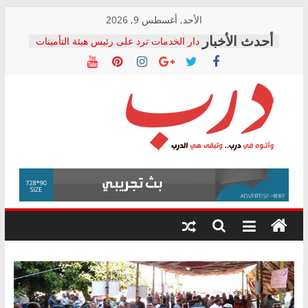
Skip
الأحد, أغسطس 9, 2026
to
دار الخدمات ترد على رئيس هيئة التأمينات
content
بعد مؤتمره الصحفي: إنكار الأزمة لا ينهي
معاناة أصحاب المعاشات.. ونطالب بكشف
الشركة المنفذة
فرحات سليمان يكتب: القطاع الصحي إلى
أين؟
حزب التحالف الشعبي يطلق لجنة “الحق
درب
في الصحة” بالإسكندرية لرصد الانتهاكات
ودعم المرضى
صور .. اعتماد الرسومات النهائية للقرار
وأتوه
الوزاري لمدينة الصحفيين.. وانتهاء أعمال
في
إنشاء المبنى الإداري
درب..
المجلس القومي لحقوق الإنسان يعلن
وتبقى
متابعة قضية الدكتور محمد زهران.. ويؤكد:
هي
قرينة البراءة وضمانات المحاكمة العادلة
حق أصيل
الدرب