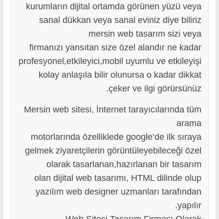
kurumların dijital ortamda görünen yüzü veya
sanal dükkan veya sanal eviniz diye biliriz
mersin web tasarım sizi veya
firmanızı yansıtan size özel alandır ne kadar
profesyonel,etkileyici,mobil uyumlu ve etkileyişi
kolay anlaşıla bilir olunursa o kadar dikkat
çeker ve ilgi görürsünüz.
Mersin web sitesi, İnternet tarayıcılarında tüm
arama
motorlarında özelliklede google’de ilk sıraya
gelmek ziyaretçilerin görüntüleyebileceği özel
olarak tasarlanan,hazırlanan bir tasarım
olan dijital web tasarımı, HTML dilinde olup
yazılım web designer uzmanları tarafından
yapılır.
Web Sitesi Tasarım Firması Olarak