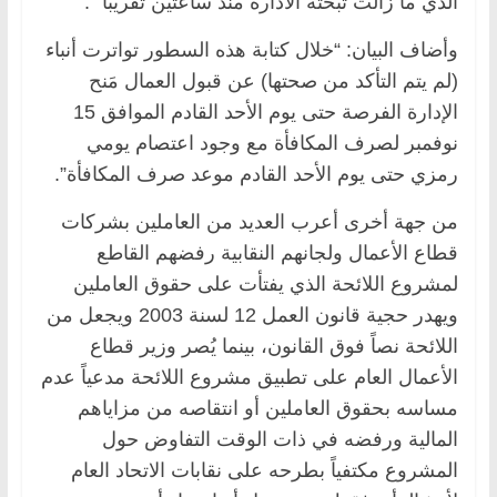
الذي ما زالت تبحثه الادارة منذ ساعتين تقريبا” .
وأضاف البيان: “خلال كتابة هذه السطور تواترت أنباء
(لم يتم التأكد من صحتها) عن قبول العمال مَنح
الإدارة الفرصة حتى يوم الأحد القادم الموافق 15
نوفمبر لصرف المكافأة مع وجود اعتصام يومي
رمزي حتى يوم الأحد القادم موعد صرف المكافأة”.
من جهة أخرى أعرب العديد من العاملين بشركات
قطاع الأعمال ولجانهم النقابية رفضهم القاطع
لمشروع اللائحة الذي يفتأت على حقوق العاملين
ويهدر حجية قانون العمل 12 لسنة 2003 ويجعل من
اللائحة نصاً فوق القانون، بينما يُصر وزير قطاع
الأعمال العام على تطبيق مشروع اللائحة مدعياً عدم
مساسه بحقوق العاملين أو انتقاصه من مزاياهم
المالية ورفضه في ذات الوقت التفاوض حول
المشروع مكتفياً بطرحه على نقابات الاتحاد العام