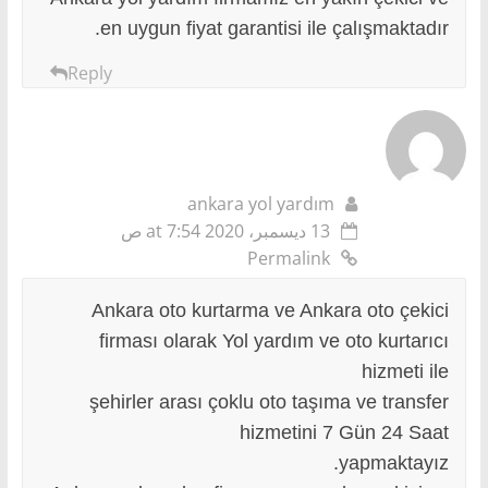
en uygun fiyat garantisi ile çalışmaktadır.
Reply
ankara yol yardım
13 ديسمبر، 2020 at 7:54 ص
Permalink
Ankara oto kurtarma ve Ankara oto çekici
firması olarak Yol yardım ve oto kurtarıcı
hizmeti ile
şehirler arası çoklu oto taşıma ve transfer
hizmetini 7 Gün 24 Saat
yapmaktayız.