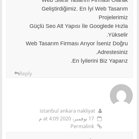
Geliştirdiğimiz. En İyi Web Tasarım
Projelerimiz
Güçlü Seo Alt Yapısı İle Googlede Hızla
Yükselir.
Web Tasarım Firması Arıyor İseniz Doğru
Adrestesiniz.
En İyilerini Biz Yaparız.
Reply
istanbul ankara nakliyat
17 نوفمبر، 2020 at 4:09 م
Permalink