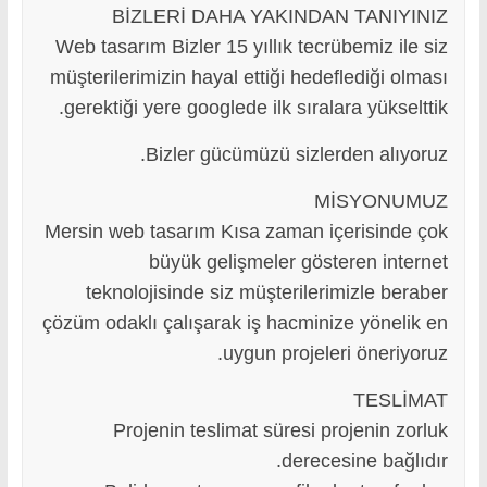
BİZLERİ DAHA YAKINDAN TANIYINIZ
Web tasarım Bizler 15 yıllık tecrübemiz ile siz
müşterilerimizin hayal ettiği hedeflediği olması
gerektiği yere googlede ilk sıralara yükselttik.
Bizler gücümüzü sizlerden alıyoruz.
MİSYONUMUZ
Mersin web tasarım Kısa zaman içerisinde çok
büyük gelişmeler gösteren internet
teknolojisinde siz müşterilerimizle beraber
çözüm odaklı çalışarak iş hacminize yönelik en
uygun projeleri öneriyoruz.
TESLİMAT
Projenin teslimat süresi projenin zorluk
derecesine bağlıdır.