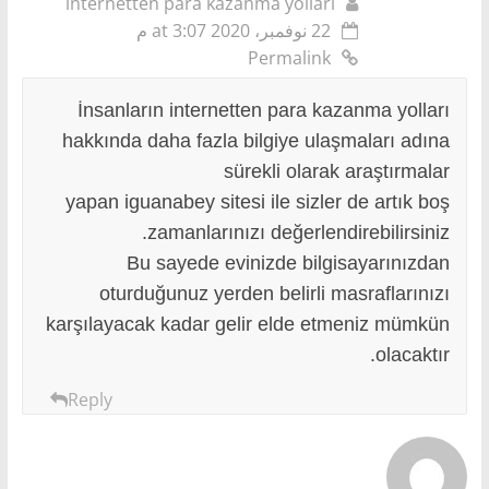
internetten para kazanma yolları
22 نوفمبر، 2020 at 3:07 م
Permalink
İnsanların internetten para kazanma yolları
hakkında daha fazla bilgiye ulaşmaları adına
sürekli olarak araştırmalar
yapan iguanabey sitesi ile sizler de artık boş
zamanlarınızı değerlendirebilirsiniz.
Bu sayede evinizde bilgisayarınızdan
oturduğunuz yerden belirli masraflarınızı
karşılayacak kadar gelir elde etmeniz mümkün
olacaktır.
Reply