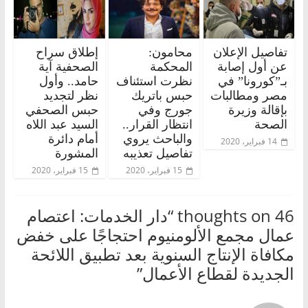
تفاصيل الإعلان
محامون:
إطلاق سراح
عن أول إصابة
المحكمة
الصحفية آية
بـ”كورونا” في
نظرت استئناف
حامد.. وأول
مصر ومطالبات
حبس باتريك
نظر لتجديد
بإقالة وزيرة
جورج وفي
حبس الصحفي
الصحة
انتظار القرار..
السيد عبد اللاه
والباحث يروي
أمام دائرة
14 فبراير، 2020
تفاصيل تعذيبه
المشورة
15 فبراير، 2020
15 فبراير، 2020
46 thoughts on “
دار الخدمات: اعتصام
عمال مجمع الألومنيوم احتجاجًا على خفض
مكافاة الإنتاج السنوية بعد تطبيق اللائحة
الجديدة لقطاع الأعمال
”