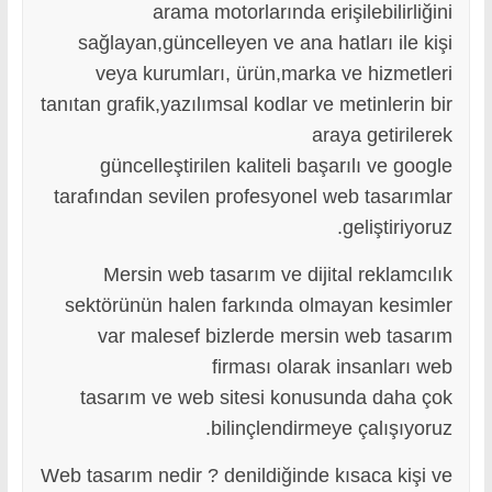
arama motorlarında erişilebilirliğini
sağlayan,güncelleyen ve ana hatları ile kişi
veya kurumları, ürün,marka ve hizmetleri
tanıtan grafik,yazılımsal kodlar ve metinlerin bir
araya getirilerek
güncelleştirilen kaliteli başarılı ve google
tarafından sevilen profesyonel web tasarımlar
geliştiriyoruz.
Mersin web tasarım ve dijital reklamcılık
sektörünün halen farkında olmayan kesimler
var malesef bizlerde mersin web tasarım
firması olarak insanları web
tasarım ve web sitesi konusunda daha çok
bilinçlendirmeye çalışıyoruz.
Web tasarım nedir ? denildiğinde kısaca kişi ve