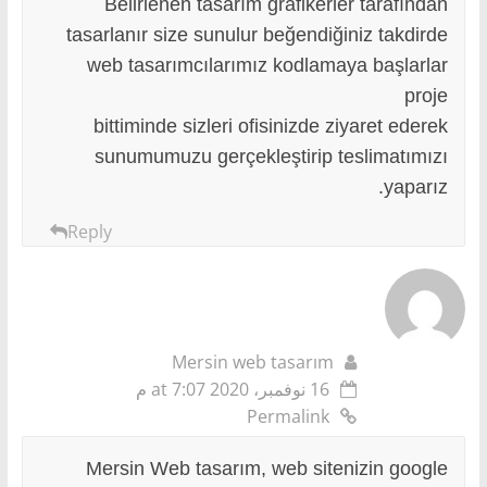
Belirlenen tasarım grafikerler tarafından
tasarlanır size sunulur beğendiğiniz takdirde
web tasarımcılarımız kodlamaya başlarlar
proje
bittiminde sizleri ofisinizde ziyaret ederek
sunumumuzu gerçekleştirip teslimatımızı
yaparız.
Reply
Mersin web tasarım
16 نوفمبر، 2020 at 7:07 م
Permalink
Mersin Web tasarım, web sitenizin google