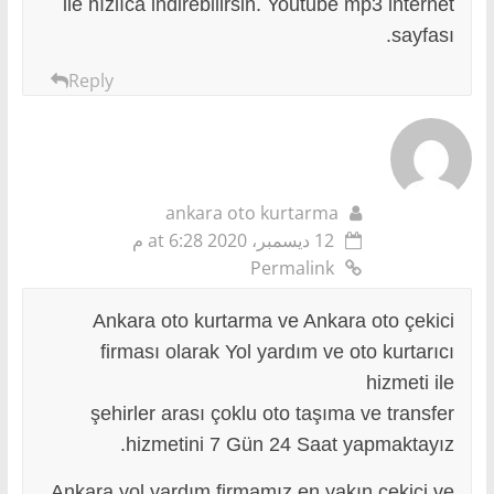
ile hızlıca indirebilirsin. Youtube mp3 internet
sayfası.
Reply
ankara oto kurtarma
12 ديسمبر، 2020 at 6:28 م
Permalink
Ankara oto kurtarma ve Ankara oto çekici
firması olarak Yol yardım ve oto kurtarıcı
hizmeti ile
şehirler arası çoklu oto taşıma ve transfer
hizmetini 7 Gün 24 Saat yapmaktayız.
Ankara yol yardım firmamız en yakın çekici ve