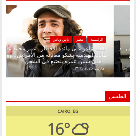
مصر
ناس وناس
الرئيسية
مصر
 على الإفطار وبلكونة بلا زينة رمضان.. د.
مقعد شاغر على
 فاروق خبير اقتصادي في انتظار حلم
طالب الهندسة ي
أحلى سنين عمره بتضيع في السجن
15 مارس، 2026
الطقس
CAIRO, EG
16°