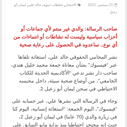
,
,
,
23 سبتمبر، 2022
الاحتجاز
تجلطات دموية
خالد علي
ليمان أبو
زعبل
صاحب الرسالة: والدي غير منتم لأي جماعات أو
أحزاب سياسية وليست له نشاطات أو انتماءات من
أي نوع.. ساعدوه في الحصول على رعاية صحية
نشر المحامي الحقوقي خالد علي، استغاثة تلقاها
عبر “فيسبوك” بشأن معاناة جمعة محمد خليل هندي،
صاحب دار نشر تدعي “الأكاديمية الحديثة للكتاب
الجامعي”، من أوضاع صحية سيئة، داخل محبسه
الاحتياطي في سجن ليمان أبو زعبل 2.
وجاء في الرسالة التي نشرها علي، عبر حسابه على
“فيسبوك”، اليوم الجمعة: “استغاثة إنسانية، اليوم كنا
في زيارة والدي (70 عاما) في ليمان أبو زعبل 2،
حيث إنه محتجز احتياطيا منذ بداية مايو السابق على