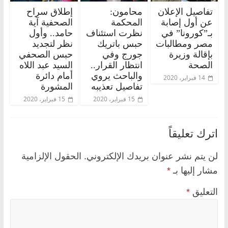
تفاصيل الإعلان
محامون:
إطلاق سراح
عن أول إصابة
المحكمة
الصحفية آية
بـ”كورونا” في
نظرت استئناف
حامد.. وأول
مصر ومطالبات
حبس باتريك
نظر لتجديد
بإقالة وزيرة
جورج وفي
حبس الصحفي
الصحة
انتظار القرار..
السيد عبد اللاه
والباحث يروي
أمام دائرة
14 فبراير، 2020
تفاصيل تعذيبه
المشورة
15 فبراير، 2020
15 فبراير، 2020
اترك تعليقاً
لن يتم نشر عنوان بريدك الإلكتروني.
الحقول الإلزامية
مشار إليها بـ
*
التعليق
*