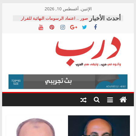
Skip
الإثنين, أغسطس 10, 2026
to
صور .. اعتماد الرسومات النهائية للقرار
content
الوزاري لمدينة الصحفيين.. وانتهاء أعمال
إنشاء المبنى الإداري
النائبة مها عبد الناصر تعلن تقدمها بقانون
حرية تداول المعلومات للبرلمان خلال
الأسبوع الأخير لدور الانعقاد
نقيب الصحفيين يخاطب الوزراء
درب
والمحافظين ويتقدم بـ 10 بلاغات للنائب
العام ضد مؤسسات تستغل المتدربين
فرحات سليمان يكتب: القطاع الصحي إلى
وأتوه
أين؟
في
حزب التحالف الشعبي يطلق لجنة “الحق
درب..
في الصحة” بالإسكندرية لرصد الانتهاكات
وتبقى
ودعم المرضى
هي
الدرب