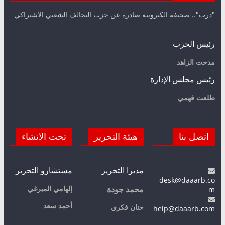
"درب".. صحيفة الكترونية صادرة عن حزب التحالف الشعبي الاشتراكي
رئيس الحزب
مدحت الزاهد
رئيس مجلس الإدارة
طلعت فهمي
اتصل بنا
هيئة التحرير
تحت الانشاء
مديرا التحرير
مستشارو التحرير
desk@daaarb.co
m
إلهامي الميرغي
محمد جودة
أحمد سعد
حنان فكري
help@daaarb.com