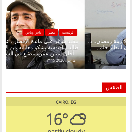
لرئيسية
مصر
ناس وناس
الرئيسية
د شاغر على الإفطار وبلكونة بلا زينة رمضان.. د.
مقعد شا
الخالق فاروق خبير اقتصادي في انتظار حلم
طالب اله
أحلى سنين عمره بتضيع في السجن
فبراير، 2026
15 مارس، 2026
الطقس
CAIRO, EG
16°
partly cloudy