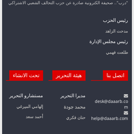
"درب".. صحيفة الكترونية صادرة عن حزب التحالف الشعبي الاشتراكي
رئيس الحزب
مدحت الزاهد
رئيس مجلس الإدارة
طلعت فهمي
اتصل بنا
هيئة التحرير
تحت الانشاء
مديرا التحرير
مستشارو التحرير
desk@daaarb.co
m
إلهامي الميرغي
محمد جودة
أحمد سعد
حنان فكري
help@daaarb.com