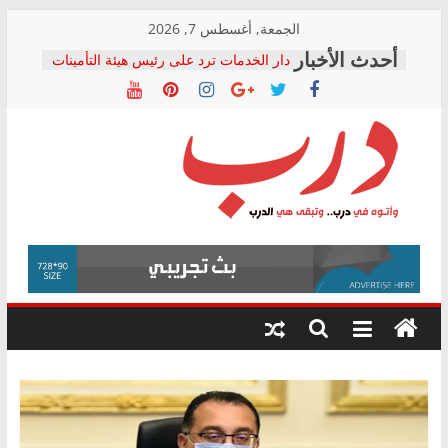
Skip
الجمعة, أغسطس 7, 2026
to
دار الخدمات ترد على رئيس هيئة التأمينات
content
بعد مؤتمره الصحفي: إنكار الأزمة لا ينهي
معاناة أصحاب المعاشات.. ونطالب بكشف
الشركة المنفذة
فرحات سليمان يكتب: القطاع الصحي إلى
أين؟
حزب التحالف الشعبي يطلق لجنة “الحق
درب
في الصحة” بالإسكندرية لرصد الانتهاكات
ودعم المرضى
صور .. اعتماد الرسومات النهائية للقرار
وأتوه
الوزاري لمدينة الصحفيين.. وانتهاء أعمال
في
إنشاء المبنى الإداري
درب..
المجلس القومي لحقوق الإنسان يعلن
وتبقى
متابعة قضية الدكتور محمد زهران.. ويؤكد:
هي
قرينة البراءة وضمانات المحاكمة العادلة
حق أصيل
الدرب