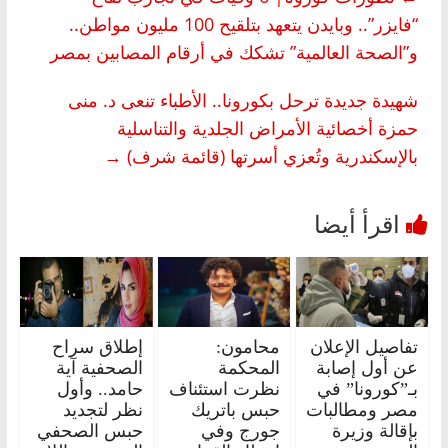
“فايزر”.. وبايدن يتعهد بتلقيح 100 مليون مواطن..
و”الصحة العالمية” تشكك في أرقام المصابين بمصر
شهيدة جديدة ترحل بكورونا.. الأطباء تنعى د. منى
حمزة أخصائية الأمراض الجلدية والتناسلية
بالإسكندرية وتُعزي أسرتها (قائمة شرف)
→
تفاصيل الإعلان
محامون:
إطلاق سراح
عن أول إصابة
المحكمة
الصحفية آية
بـ”كورونا” في
نظرت استئناف
حامد.. وأول
مصر ومطالبات
حبس باتريك
نظر لتجديد
بإقالة وزيرة
جورج وفي
حبس الصحفي