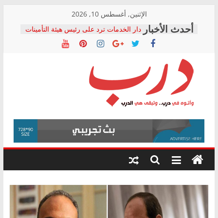
Skip
الإثنين, أغسطس 10, 2026
to
دار الخدمات ترد على رئيس هيئة التأمينات
content
بعد مؤتمره الصحفي: إنكار الأزمة لا ينهي
معاناة أصحاب المعاشات.. ونطالب بكشف
الشركة المنفذة
فرحات سليمان يكتب: القطاع الصحي إلى
أين؟
حزب التحالف الشعبي يطلق لجنة “الحق
درب
في الصحة” بالإسكندرية لرصد الانتهاكات
ودعم المرضى
صور .. اعتماد الرسومات النهائية للقرار
وأتوه
الوزاري لمدينة الصحفيين.. وانتهاء أعمال
في
إنشاء المبنى الإداري
درب..
المجلس القومي لحقوق الإنسان يعلن
وتبقى
متابعة قضية الدكتور محمد زهران.. ويؤكد:
هي
قرينة البراءة وضمانات المحاكمة العادلة
حق أصيل
الدرب