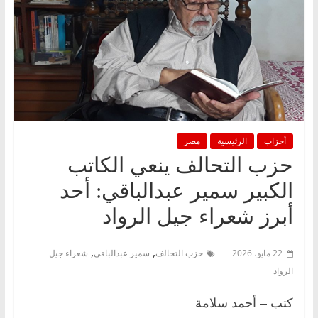
أحزاب
الرئيسية
مصر
حزب التحالف ينعي الكاتب
الكبير سمير عبدالباقي: أحد
أبرز شعراء جيل الرواد
,
,
22 مايو، 2026
حزب التحالف
سمير عبدالباقي
شعراء جيل
الرواد
كتب – أحمد سلامة