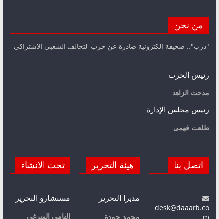
من نحن
"درب".. صحيفة الكترونية صادرة عن حزب التحالف الشعبي الاشتراكي
رئيس الحزب
مدحت الزاهد
رئيس مجلس الإدارة
طلعت فهمي
اتصل بنا
هيئة التحرير
تحت الانشاء
مديرا التحرير
مستشارو التحرير
desk@daaarb.co
m
إلهامي الميرغي
محمد جودة