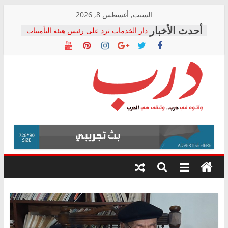
Skip
السبت, أغسطس 8, 2026
to
دار الخدمات ترد على رئيس هيئة التأمينات
content
بعد مؤتمره الصحفي: إنكار الأزمة لا ينهي
معاناة أصحاب المعاشات.. ونطالب بكشف
الشركة المنفذة
فرحات سليمان يكتب: القطاع الصحي إلى
أين؟
حزب التحالف الشعبي يطلق لجنة “الحق
درب
في الصحة” بالإسكندرية لرصد الانتهاكات
ودعم المرضى
صور .. اعتماد الرسومات النهائية للقرار
وأتوه
الوزاري لمدينة الصحفيين.. وانتهاء أعمال
في
إنشاء المبنى الإداري
درب..
المجلس القومي لحقوق الإنسان يعلن
وتبقى
متابعة قضية الدكتور محمد زهران.. ويؤكد:
هي
قرينة البراءة وضمانات المحاكمة العادلة
حق أصيل
الدرب