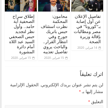
تفاصيل الإعلان
محامون:
إطلاق سراح
عن أول إصابة
المحكمة
الصحفية آية
بـ”كورونا” في
نظرت استئناف
حامد.. وأول
مصر ومطالبات
حبس باتريك
نظر لتجديد
بإقالة وزيرة
جورج وفي
حبس الصحفي
الصحة
انتظار القرار..
السيد عبد اللاه
والباحث يروي
أمام دائرة
14 فبراير، 2020
تفاصيل تعذيبه
المشورة
15 فبراير، 2020
15 فبراير، 2020
اترك تعليقاً
لن يتم نشر عنوان بريدك الإلكتروني.
الحقول الإلزامية
مشار إليها بـ
*
التعليق
*