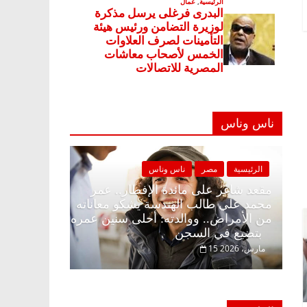
ناس وناس
ناس وناس
الرئيسية
مصر
ناس وناس
الإفطار وبلكونة بلا زينة
مقعد شاغر على مائدة الإفطار.. ع
الخالق فاروق خبير
محمد علي طالب الهندسة يشكو معا
ظار حلم الحرية ولمة
من الأمراض.. ووالدته: أحلى سني
بتضيع في السجن
15 مارس، 2026