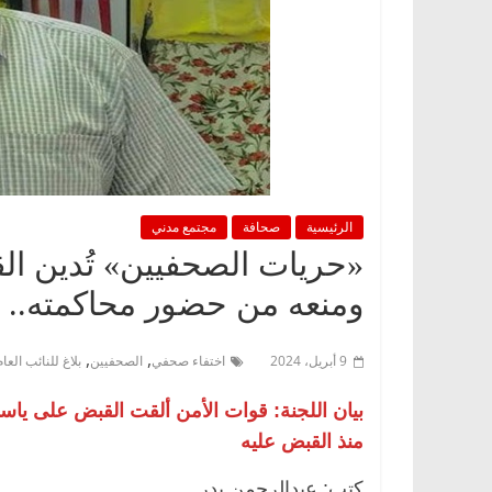
الرئيسية
صحافة
مجتمع مدني
«حريات الصحفيين» تُدين ا
ومنعه من حضور محاكمته.. وال
,
,
9 أبريل، 2024
اختفاء صحفي
الصحفيين
بلاغ للنائب العام
منذ القبض عليه
كتب: عبدالرحمن بدر