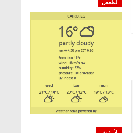
الطقس
CAIRO, EG
16°
partly cloudy
4:56 pm EET
6:26 am
feels like: 15
°c
wind: 18
km/h
nw
humidity: 57
%
pressure: 1018.96
mbar
uv index: 0
wed
tue
mon
21
°C
/ 14
°C
20
°C
/ 12
°C
19
°C
/ 13
°C
Weather Atlas
powered by
الأرشيف