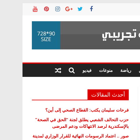
رياضة
منوعات
فيديو
أحدث المقالات
فرحات سليمان يكتب: القطاع الصحي إلى أين؟
حزب التحالف الشعبي يطلق لجنة “الحق في الصحة”
بالإسكندرية لرصد الانتهاكات ودعم المرضى
صور .. اعتماد الرسومات النهائية للقرار الوزاري لمدينة