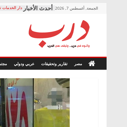
Skip
الجمعة, أغسطس 7, 2026
دار الخدمات ت
to
بعد مؤتمره الص
معاناة أصحاب
content
الشركة المنفذ
فرحات سليمان
درب
أين؟
حزب التحالف 
في الصحة” بال
وأتوه
ودعم المرضى
صور .. اعتماد 
في
مصر
تقارير وتحقيقات
عربي ودولي
مجتم
الوزاري لمدينة
درب..
إنشاء المبنى ا
وتبقى
المجلس القوم
هي
متابعة قضية ا
الدرب
قرينة البراءة 
حق أصيل