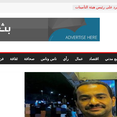
رد على رئيس هيئة التأمينات
حفي: إنكار الأزمة لا ينهي
 المعاشات.. ونطالب بكشف
ة
 يكتب: القطاع الصحي إلى
الشعبي يطلق لجنة “الحق
إسكندرية لرصد الانتهاكات
الرسومات النهائية للقرار
ع مدني
اقتصاد
عمال
رأي
ناس وناس
صحافة
ثقافة
فن
 الصحفيين.. وانتهاء أعمال
لإداري
ي لحقوق الإنسان يعلن
لدكتور محمد زهران.. ويؤكد:
وضمانات المحاكمة العادلة