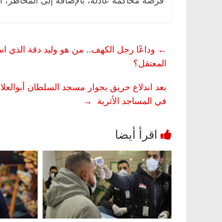
فرصة محاكمة عادلة، بالإضافة إلى المخاطر، ال
←
وداعًا رجل الكهف.. من هو وليد دقة الذي 
المعتقل؟
بعد اندلاع حريق بجوار مسجد السلطان أبوالعلا.
في المساجد الأثرية
→
 وناس
الرئيسية
مصر
ناس وناس
. خبير اقتصادي
في ذكرى رحيله.. د. نور فرحات فقيه
وحيداً على أبواب
قانوني دافع عن قضايا الوطن وانحاز
للحرية (بروفايل)
26 يناير، 2026