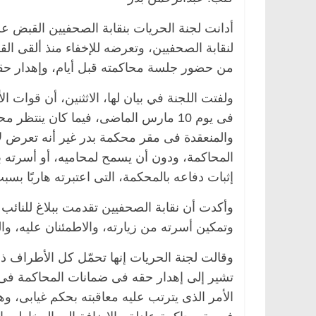
أدانت لجنة الحريات بنقابة الصحفيين القبض عل
لنقابة الصحفيين، وتعرضه للإخفاء منذ ألقى ا
من حضور جلسة محاكمته قبل أيام، وإهدار 
ولفتت اللجنة في بيان لها، الاثثنين، أن قوات 
فى يوم 10 مارس الماضى، فيما كان ينتظ
والمنعقدة فى مقر محكمة بدر غير أنه تعرض 
المحاكمة، ودون أن يسمح لمحاميه، أو أسرته ب
إثبات دفاعه بالمحكمة، التى اعتبرته هاربًا ب
وأكدت أن نقابة الصحفيين تقدمت ببلاغ للنائب 
وتمكين أسرته من زيارته، والاطمئنان عليه، و
وقالت لجنة الحريات إنها تحمّل كل الأطراف ذا
تشير إلى إهدار حقه فى ضمانات المحاكمة فى 
الأمر الذى يترتب عليه معاقبته بحكم غيابى، 