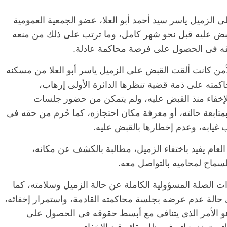
ى الزميل ياسر سيد أحمد أبو العلا، عضو الجمعية العمومية
لقبض عليه قبل نحو شهر كامل، وما ترتب على ذلك من منعه
حقه فى الحصول على فرصة محاكمة عادلة.
الأمن كانت ألقت القبض على الزميل ياسر أبو العلا من مسكنه
ر محاكمته على ذمة قضية تنظرها الدائرة الأولى إرهاب،
لإخفاء منذ القبض عليه، ولم يتمكن من حضور جلسات
متابعة حالته، أو معرفة مكان احتجازه، كما حُرم من حقه فى
سبب غيابه، وعدم إخطارها بالقبض عليه.
العام يفيد باختفاء الزميل، مطالبة بالكشف عن مكانه،
السماح لمحاميه بالتواصل معه.
ت الصلة المسؤولية الكاملة عن حالة الزميل وسلامته، كما
حالة عدم عرضه بجلسة محاكمته القادمة، واستمرار إخفائه،
وهو الأمر الذى يتنافى مع أبسط حقوقه فى الحصول على