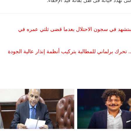
تى تهدد حياته فى ظل بقائه قيد الإخفاء.
استشهد في سجون الاحتلال بعدما قضى ثلثي عمره في
. تحرك برلماني للمطالبة بتركيب أنظمة إنذار عالية الجودة
الرئيسية
مصر
ناس وناس
الرئيسية
مصر
مقعد شاغر على مائدة الإفطار.. يحيى
مقعد شاغر على 
حسين عبدالهادي فارس مقاومة
رمضان.. د. عبد
الخصخصة الذي دافع عن المال العام
اقتصادي في انت
(بروفايل)
الحبايب
21 فبراير، 2026
22 فبراير، 2026