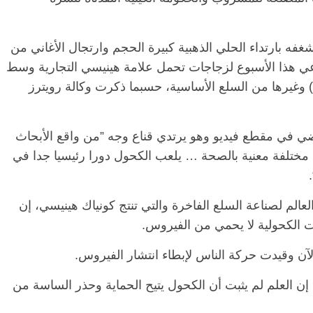
ه بارتداء الحلي الذهبية كبيرة الحجم وارتجال الأغاني من
الرئيسية
مصر
ناس وناس
الر
عي هذا الأسبوع لزجاجات تحمل علامة هينيسي التجارية وسط
مقعد شاغر على مائدة الإفطار.. يحيى
مقعد
ق) وغيرها من السلع الأساسية، حسبما ذكرت وكالة رويترز
حات فقيه
حسين عبدالهادي فارس مقاومة
رمضا
ن وانحاز
الخصخصة الذي دافع عن المال العام
اقتص
(بروفايل)
الحبايب
21 فبراير، 2026
22 فبر
ضي في مقطع فيديو وهو يرتدي قناع وجه ”من واقع الأبحاث
مختلفة معنية بالصحة … يلعب الكحول دورا رئيسيا جدا في
لم لصناعة السلع الفاخرة والتي تنتج كونياك هينيسي، إن
لكحولية لا يحمي من الفيروس.
ن العلم لم يثبت أن الكحول يتيح الحماية وحذر الساسة من