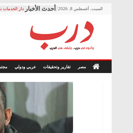
Skip
السبت, أغسطس 8, 2026
دار الخدمات تر
to
بعد مؤتمره الص
معاناة أصحاب
content
الشركة المنفذ
فرحات سليمان
درب
أين؟
حزب التحالف 
في الصحة” بال
وأتوه
ودعم المرضى
صور .. اعتماد 
في
مصر
تقارير وتحقيقات
عربي ودولي
مجتم
الوزاري لمدينة
درب..
إنشاء المبنى ا
وتبقى
المجلس القومي
هي
متابعة قضية ال
الدرب
قرينة البراءة 
حق أصيل