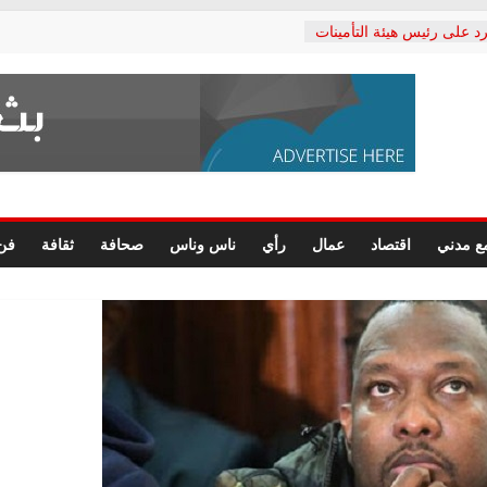
د على رئيس هيئة التأمينات
حفي: إنكار الأزمة لا ينهي
 المعاشات.. ونطالب بكشف
ة
 يكتب: القطاع الصحي إلى
الشعبي يطلق لجنة “الحق
إسكندرية لرصد الانتهاكات
الرسومات النهائية للقرار
ع مدني
اقتصاد
عمال
رأي
ناس وناس
صحافة
ثقافة
فن
 الصحفيين.. وانتهاء أعمال
لإداري
 لحقوق الإنسان يعلن
دكتور محمد زهران.. ويؤكد:
وضمانات المحاكمة العادلة