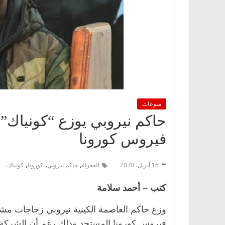
منوعات
حاكم نيروبي يوزع “كونياك”
فيروس كورونا
,
,
,
16 أبريل، 2020
الفقراء
حاكم نيروبي
كورونا
كونياك
كتب – أحمد سلامة
وزع حاكم العاصمة الكينية نيروبي زجاجات مشر
فيروس كورونا المستجد وذلك رغم أن الشركة ا