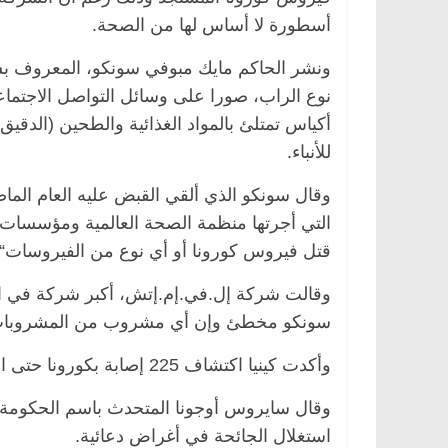
أسطورة لا أساس لها من الصحة.
ونشر الحاكم مايك مبوفي سونكو، المعروف بشغف
نوع الراب، صورا على وسائل التواصل الاجتما
مصر
ناس وناس
الرئيسية
مصر
ناس وناس
أكياس تمتلئ بالمواد الغذائية والطحين (الدقي
خالق فاروق.. خبير اقتصادي
في ذكرى رحيله.. د. نور فر
كرى ميلاده وحيداً على أبواب
قانوني دافع عن قضايا الوط
للأنباء.
للحرية (بروفايل)
26 يناير، 2026
وقال سونكو الذي ألقي القبض عليه العام الما
التي أجرتها منظمة الصحة العالمية ومؤسسات 
قتل فيروس كورونا أو أي نوع من الفيروسات“.
وقالت شركة إل.في.إم.إتش، أكبر شركة في العا
سونكو مخطئ وإن أي مشروب من المشروبات ا
وأكدت كينيا اكتشاف 225 إصابة بكورونا حتى الآن وقيدت حركة الناس لإبطاء انتشار الفيروس.
وقال سايروس أوجونا المتحدث باسم الحكومة إ
استغلال الجائحة في أغراض دعائية.