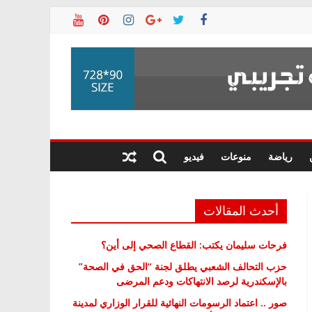
رياضة
منوعات
فيديو
أحدث المقالات
فرحات سليمان يكتب: القطاع الصحي إلى أين؟
حزب التحالف الشعبي يطلق لجنة “الحق في الصحة”
بالإسكندرية لرصد الانتهاكات ودعم المرضى
صور .. اعتماد الرسومات النهائية للقرار الوزاري لمدينة