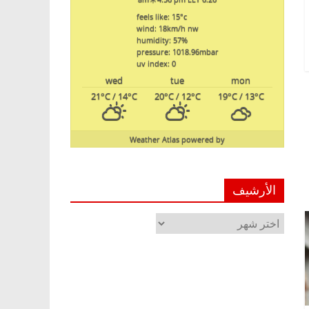
feels like: 15
°c
wind: 18
km/h
nw
humidity: 57
%
pressure: 1018.96
mbar
uv index: 0
wed
tue
mon
21
°C
/ 14
°C
20
°C
/ 12
°C
19
°C
/ 13
°C
Weather Atlas
powered by
الأرشيف
الأرشيف