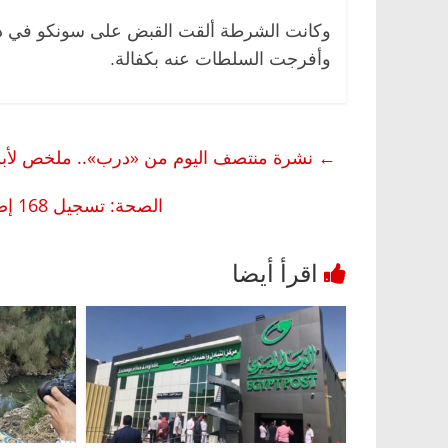
وكانت الشرطة ألقت القبض على سونكو في ديسم
وأفرجت السلطات عنه بكفالة.
←
نشرة منتصف اليوم من «درب».. ملخص لأبر
الصحة: تسجيل 168 إصابة جديدة بكورونا والإجمالي 2673..ووفاة 13 شخصًا اليوم