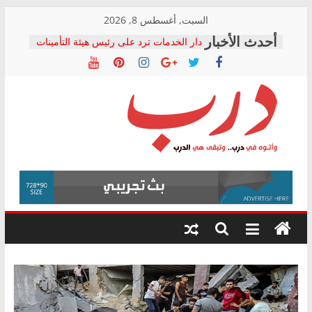
Skip
السبت, أغسطس 8, 2026
to
دار الخدمات ترد على رئيس هيئة التأمينات
content
بعد مؤتمره الصحفي: إنكار الأزمة لا ينهي
معاناة أصحاب المعاشات.. ونطالب بكشف
الشركة المنفذة
فرحات سليمان يكتب: القطاع الصحي إلى
أين؟
حزب التحالف الشعبي يطلق لجنة “الحق
درب
في الصحة” بالإسكندرية لرصد الانتهاكات
ودعم المرضى
صور .. اعتماد الرسومات النهائية للقرار
وأتوه
الوزاري لمدينة الصحفيين.. وانتهاء أعمال
في
إنشاء المبنى الإداري
درب..
المجلس القومي لحقوق الإنسان يعلن
وتبقى
متابعة قضية الدكتور محمد زهران.. ويؤكد:
هي
قرينة البراءة وضمانات المحاكمة العادلة
حق أصيل
الدرب