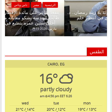
رئيسية
مصر
ناس وناس
الرئيسية
 شاغر على الإفطار وبلكونة بلا زينة رمضان.. د.
مقعد شاغ
الخالق فاروق خبير اقتصادي في انتظار حلم
طالب الهن
أحلى سنين عمره بتضيع في السجن
اير، 2026
15 مارس، 2026
الطقس
CAIRO, EG
16°
partly cloudy
4:56 pm EET
6:26 am
wed
tue
mon
21
°C
/ 14
°C
20
°C
/ 12
°C
19
°C
/ 13
°C