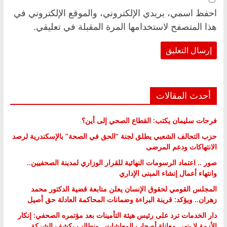
احفظ اسمي، بريدي الإلكتروني، والموقع الإلكتروني في
هذا المتصفح لاستخدامها المرة المقبلة في تعليقي.
أحدث المقالات
فرحات سليمان يكتب: القطاع الصحي إلى أين؟
حزب التحالف الشعبي يطلق لجنة “الحق في الصحة” بالإسكندرية لرصد
الانتهاكات ودعم المرضى
صور .. اعتماد الرسومات النهائية للقرار الوزاري لمدينة الصحفيين..
وانتهاء أعمال إنشاء المبنى الإداري
المجلس القومي لحقوق الإنسان يعلن متابعة قضية الدكتور محمد
زهران.. ويؤكد: قرينة البراءة وضمانات المحاكمة العادلة حق أصيل
دار الخدمات ترد على رئيس هيئة التأمينات بعد مؤتمره الصحفي: إنكار
الأزمة لا ينهي معاناة أصحاب المعاشات.. ونطالب بكشف الشركة