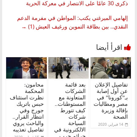
ذكرى 30 عامًا على الانتصار في معركة الحرية
إلهامي الميرغني يكتب: المواطن في مفرمة الدعم
النقدي.. بين بطاقة التموين ورغيف العيش (1)
→
تفاصيل الإعلان
بعد قائمة
محامون:
عن أول إصابة
الشركات
المحكمة
بـ”كورونا” في
المتعاونة مع
نظرت استئناف
مصر ومطالبات
المستوطنات..
حبس باتريك
بإقالة وزيرة
كيف تتورط
جورج وفي
الصحة
شركات
انتظار القرار..
السياحة
والباحث يروي
14 فبراير، 2020
الالكترونية في
تفاصيل تعذيبه
جرائم حرب