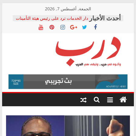
Skip
الجمعة, أغسطس 7, 2026
to
دار الخدمات ترد على رئيس هيئة التأمينات
content
بعد مؤتمره الصحفي: إنكار الأزمة لا ينهي
معاناة أصحاب المعاشات.. ونطالب بكشف
الشركة المنفذة
فرحات سليمان يكتب: القطاع الصحي إلى
أين؟
حزب التحالف الشعبي يطلق لجنة “الحق
درب
في الصحة” بالإسكندرية لرصد الانتهاكات
ودعم المرضى
صور .. اعتماد الرسومات النهائية للقرار
وأتوه
الوزاري لمدينة الصحفيين.. وانتهاء أعمال
في
إنشاء المبنى الإداري
درب..
المجلس القومي لحقوق الإنسان يعلن
وتبقى
متابعة قضية الدكتور محمد زهران.. ويؤكد:
هي
قرينة البراءة وضمانات المحاكمة العادلة
حق أصيل
الدرب