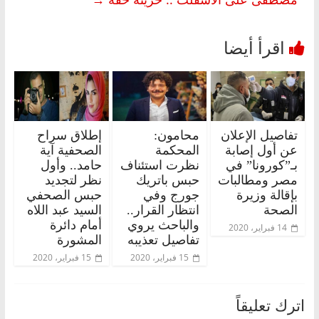
تفاصيل الإعلان
محامون:
إطلاق سراح
عن أول إصابة
المحكمة
الصحفية آية
بـ”كورونا” في
نظرت استئناف
حامد.. وأول
مصر ومطالبات
حبس باتريك
نظر لتجديد
بإقالة وزيرة
جورج وفي
حبس الصحفي
الصحة
انتظار القرار..
السيد عبد اللاه
والباحث يروي
أمام دائرة
14 فبراير، 2020
تفاصيل تعذيبه
المشورة
15 فبراير، 2020
15 فبراير، 2020
اترك تعليقاً