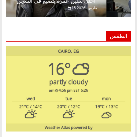
أحلى سنين عمره بتضيع في السجن
2026
15 مارس، 2026
الطقس
CAIRO, EG
16°
partly cloudy
4:56 pm EET
6:26 am
wed
tue
mon
21
°C
/ 14
°C
20
°C
/ 12
°C
19
°C
/ 13
°C
Weather Atlas
powered by