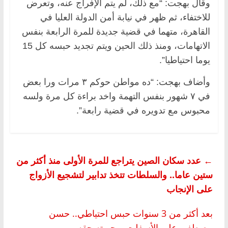
وقال بهجت: “مع ذلك، لم يتم الإفراج عنه، وتعرض
للاختفاء، ثم ظهر في نيابة أمن الدولة العليا في
القاهرة، متهما في قضية جديدة للمرة الرابعة بنفس
الاتهامات، ومنذ ذلك الحين ويتم تجديد حبسه كل 15
يوما احتياطيا”.
وأضاف بهجت: “ده مواطن حوكم ٣ مرات ورا بعض
في ٧ شهور بنفس التهمة واخد براءة كل مرة ولسه
محبوس مع تدويره في قضية رابعة”.
←
عدد سكان الصين يتراجع للمرة الأولى منذ أكثر من
ستين عاما.. والسلطات تتخذ تدابير لتشجيع الأزواج
على الإنجاب
بعد أكثر من 3 سنوات حبس احتياطي.. حسن
مصطفى على الأسفلت .. حريته حقه
→