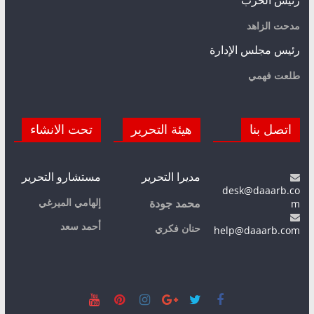
رئيس الحزب
مدحت الزاهد
رئيس مجلس الإدارة
طلعت فهمي
اتصل بنا
هيئة التحرير
تحت الانشاء
مديرا التحرير
مستشارو التحرير
desk@daaarb.co
m
إلهامي الميرغي
محمد جودة
أحمد سعد
حنان فكري
help@daaarb.com