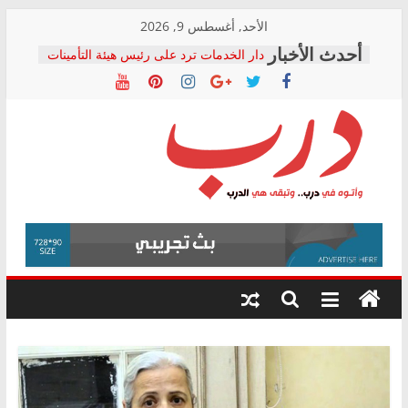
Skip
الأحد, أغسطس 9, 2026
to
دار الخدمات ترد على رئيس هيئة التأمينات
content
بعد مؤتمره الصحفي: إنكار الأزمة لا ينهي
معاناة أصحاب المعاشات.. ونطالب بكشف
الشركة المنفذة
فرحات سليمان يكتب: القطاع الصحي إلى
أين؟
حزب التحالف الشعبي يطلق لجنة “الحق
درب
في الصحة” بالإسكندرية لرصد الانتهاكات
ودعم المرضى
صور .. اعتماد الرسومات النهائية للقرار
وأتوه
الوزاري لمدينة الصحفيين.. وانتهاء أعمال
في
إنشاء المبنى الإداري
درب..
المجلس القومي لحقوق الإنسان يعلن
وتبقى
متابعة قضية الدكتور محمد زهران.. ويؤكد:
هي
قرينة البراءة وضمانات المحاكمة العادلة
حق أصيل
الدرب