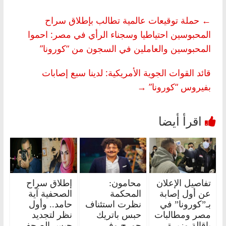
←
حملة توقيعات عالمية تطالب بإطلاق سراح
المحبوسين احتياطيا وسجناء الرأي في مصر: احموا
المحبوسين والعاملين في السجون من “كورونا”
قائد القوات الجوية الأمريكية: لدينا سبع إصابات
بفيروس “كورونا”
→
تفاصيل الإعلان
محامون:
إطلاق سراح
عن أول إصابة
المحكمة
الصحفية آية
بـ”كورونا” في
نظرت استئناف
حامد.. وأول
مصر ومطالبات
حبس باتريك
نظر لتجديد
بإقالة وزيرة
جورج وفي
حبس الصحفي