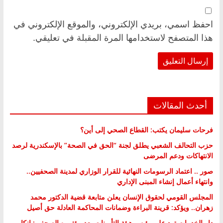
احفظ اسمي، بريدي الإلكتروني، والموقع الإلكتروني في
هذا المتصفح لاستخدامها المرة المقبلة في تعليقي.
أحدث المقالات
فرحات سليمان يكتب: القطاع الصحي إلى أين؟
حزب التحالف الشعبي يطلق لجنة “الحق في الصحة” بالإسكندرية لرصد
الانتهاكات ودعم المرضى
صور .. اعتماد الرسومات النهائية للقرار الوزاري لمدينة الصحفيين..
وانتهاء أعمال إنشاء المبنى الإداري
المجلس القومي لحقوق الإنسان يعلن متابعة قضية الدكتور محمد
زهران.. ويؤكد: قرينة البراءة وضمانات المحاكمة العادلة حق أصيل
دار الخدمات ترد على رئيس هيئة التأمينات بعد مؤتمره الصحفي: إنكار