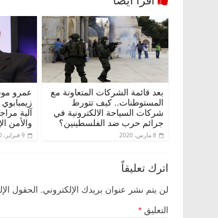
بعد قائمة الشركات المتعاونة مع
عمرو موس
المستوطنات.. كيف تتورط
زيمبابوي
شركات السياحة الالكترونية في
آلية مراج
جرائم حرب ضد الفلسطينين؟
والأمن ال
 وناس
الرئيسية
مصر
ناس وناس
8 مارس، 2020
9 فبراير، 2020
. خبير اقتصادي
في ذكرى رحيله.. د. نور فرحات فقيه
وحيداً على أبواب
قانوني دافع عن قضايا الوطن وانحاز
اترك تعليقاً
للحرية (بروفايل)
26 يناير، 2026
لن يتم نشر عنوان بريدك الإلكتروني.
الحقول الإل
التعليق
*