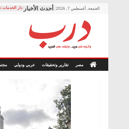
Skip
الجمعة, أغسطس 7, 2026
دار الخدمات ت
to
بعد مؤتمره الص
معاناة أصحاب
content
الشركة المنفذ
فرحات سليمان
درب
أين؟
حزب التحالف 
في الصحة” بال
وأتوه
ودعم المرضى
صور .. اعتماد 
في
مصر
تقارير وتحقيقات
عربي ودولي
مجتم
الوزاري لمدينة
درب..
إنشاء المبنى ا
وتبقى
المجلس القوم
هي
متابعة قضية ا
الدرب
قرينة البراءة 
حق أصيل