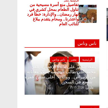
ناس وناس
ناس وناس
الرئيسية
مصر
ناس وناس
الإفطار وبلكونة بلا زينة
مقعد شاغر على مائدة الإفطار.. ع
الخالق فاروق خبير
محمد علي طالب الهندسة يشكو معا
ظار حلم الحرية ولمة
من الأمراض.. ووالدته: أحلى سني
بتضيع في السجن
15 مارس، 2026