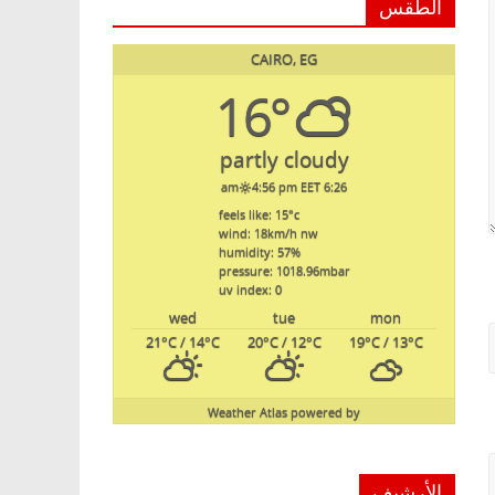
الطقس
CAIRO, EG
16°
partly cloudy
4:56 pm EET
6:26 am
feels like: 15
°c
wind: 18
km/h
nw
humidity: 57
%
pressure: 1018.96
mbar
uv index: 0
wed
tue
mon
21
°C
/ 14
°C
20
°C
/ 12
°C
19
°C
/ 13
°C
Weather Atlas
powered by
الأرشيف