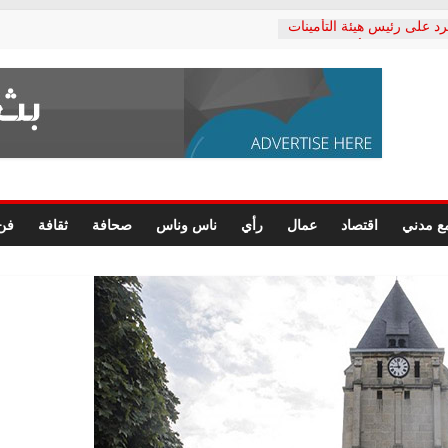
رد على رئيس هيئة التأمينات
حفي: إنكار الأزمة لا ينهي
 المعاشات.. ونطالب بكشف
ة
 يكتب: القطاع الصحي إلى
الشعبي يطلق لجنة “الحق
إسكندرية لرصد الانتهاكات
الرسومات النهائية للقرار
ع مدني
اقتصاد
عمال
رأي
ناس وناس
صحافة
ثقافة
فن
 الصحفيين.. وانتهاء أعمال
لإداري
ي لحقوق الإنسان يعلن
لدكتور محمد زهران.. ويؤكد:
وضمانات المحاكمة العادلة