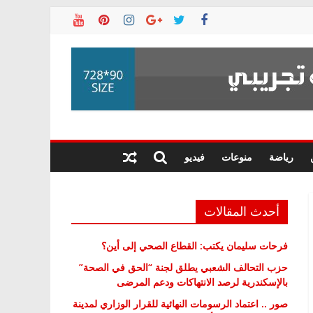
رياضة
منوعات
فيديو
أحدث المقالات
فرحات سليمان يكتب: القطاع الصحي إلى أين؟
حزب التحالف الشعبي يطلق لجنة “الحق في الصحة”
بالإسكندرية لرصد الانتهاكات ودعم المرضى
صور .. اعتماد الرسومات النهائية للقرار الوزاري لمدينة