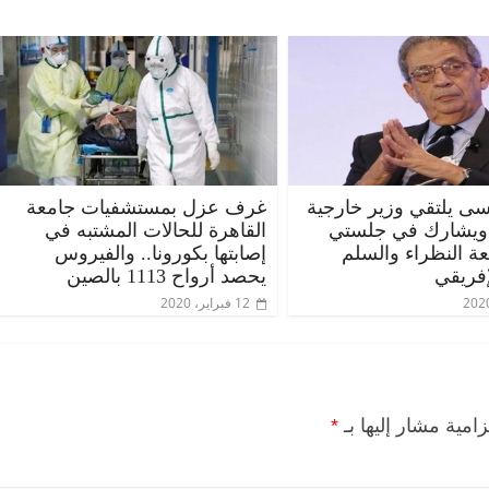
ى يلتقي وزير خارجية
غرف عزل بمستشفيات جامعة
 ويشارك في جلستي
القاهرة للحالات المشتبه في
عة النظراء والسلم
إصابتها بكورونا.. والفيروس
الرئيسية
مصر
ناس وناس
الرئيسية
مصر
إفريقي
يحصد أرواح 1113 بالصين
مقعد شاغر على مائدة الإفطار.. يحيى
مقعد شاغر على 
12 فبراير، 2020
حسين عبدالهادي فارس مقاومة
رمضان.. د. عبد
الخصخصة الذي دافع عن المال العام
اقتصادي في انت
(بروفايل)
الحبايب
21 فبراير، 2026
22 فبراير، 2026
زامية مشار إليها بـ
*