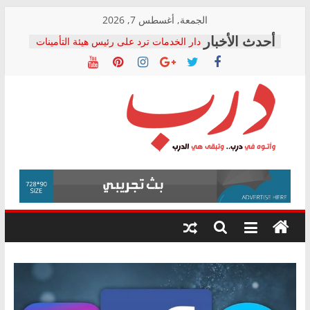
Skip
الجمعة, أغسطس 7, 2026
to
دار الخدمات ترد على رئيس هيئة التأمينات
content
بعد مؤتمره الصحفي: إنكار الأزمة لا ينهي
معاناة أصحاب المعاشات.. ونطالب بكشف
الشركة المنفذة
فرحات سليمان يكتب: القطاع الصحي إلى
أين؟
حزب التحالف الشعبي يطلق لجنة “الحق
درب
في الصحة” بالإسكندرية لرصد الانتهاكات
ودعم المرضى
صور .. اعتماد الرسومات النهائية للقرار
وأتوه
الوزاري لمدينة الصحفيين.. وانتهاء أعمال
في
إنشاء المبنى الإداري
درب..
المجلس القومي لحقوق الإنسان يعلن
وتبقى
متابعة قضية الدكتور محمد زهران.. ويؤكد:
هي
قرينة البراءة وضمانات المحاكمة العادلة
حق أصيل
الدرب