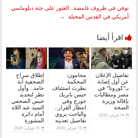
توفي في ظروف غامضة.. العثور على جثة دبلوماسي
أمريكي في القدس المحتلة
→
تفاصيل الإعلان
محامون:
إطلاق سراح
عن أول إصابة
المحكمة
الصحفية آية
بـ”كورونا” في
نظرت استئناف
حامد.. وأول
مصر ومطالبات
حبس باتريك
نظر لتجديد
بإقالة وزيرة
جورج وفي
حبس الصحفي
الصحة
انتظار القرار..
السيد عبد اللاه
والباحث يروي
أمام دائرة
14 فبراير، 2020
تفاصيل تعذيبه
المشورة
15 فبراير، 2020
15 فبراير، 2020