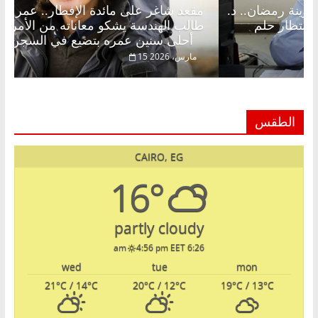
 شاغر على الإفطار وبلكونة بلا زينة رمضان.. د.
مقعد شاغ
الخالق فاروق خبير اقتصادي في انتظار حلم
طالب الهن
أحلى سنين عمره بتضيع في السجن
اير، 2026
15 مارس، 2026
الطقس
CAIRO, EG
16°
partly cloudy
4:56 pm EET
6:26 am
wed
tue
mon
21
°C
/ 14
°C
20
°C
/ 12
°C
19
°C
/ 13
°C