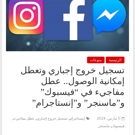
الرئيسية
منوعات
تسجيل خروج إجباري وتعطل
إمكانية الوصول.. عطل
مفاجيء في “فيسبوك”
و”ماسنجر” و”إنستاجرام”
,
,
,
5 مارس، 2024
إنستاجرام
تسجيل خروج إجباري
عطل مفاجيء
,
فيسبوك
ماسنجر