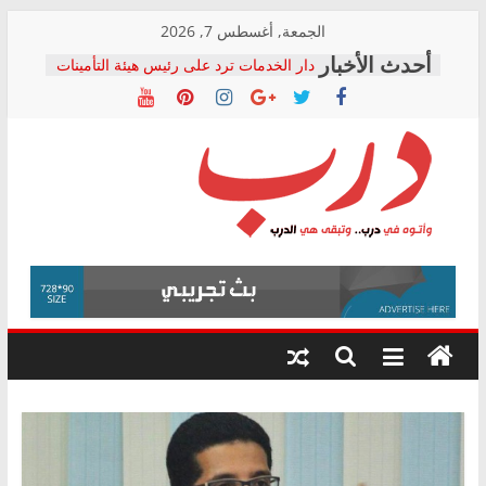
Skip
الجمعة, أغسطس 7, 2026
to
دار الخدمات ترد على رئيس هيئة التأمينات
content
بعد مؤتمره الصحفي: إنكار الأزمة لا ينهي
معاناة أصحاب المعاشات.. ونطالب بكشف
الشركة المنفذة
فرحات سليمان يكتب: القطاع الصحي إلى
أين؟
حزب التحالف الشعبي يطلق لجنة “الحق
درب
في الصحة” بالإسكندرية لرصد الانتهاكات
ودعم المرضى
صور .. اعتماد الرسومات النهائية للقرار
وأتوه
الوزاري لمدينة الصحفيين.. وانتهاء أعمال
في
إنشاء المبنى الإداري
درب..
المجلس القومي لحقوق الإنسان يعلن
وتبقى
متابعة قضية الدكتور محمد زهران.. ويؤكد:
هي
قرينة البراءة وضمانات المحاكمة العادلة
حق أصيل
الدرب