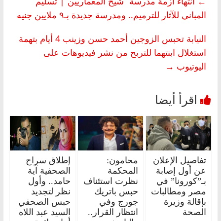
←
انتهاء أزمة مدرسة “شيخ المعماريين”| تسليم
المباني للآثار للترميم.. ومدرسة جديدة بـ٩ ملايين جنيه
النيابة تحبس الزوجين أحمد حسن وزينب 4 أيام بتهمة
استغلال ابنتهما للتربح من نشر فيديوهات على
اليوتيوب
→
تفاصيل الإعلان
محامون:
إطلاق سراح
عن أول إصابة
المحكمة
الصحفية آية
بـ”كورونا” في
نظرت استئناف
حامد.. وأول
مصر ومطالبات
حبس باتريك
نظر لتجديد
بإقالة وزيرة
جورج وفي
حبس الصحفي
الصحة
انتظار القرار..
السيد عبد اللاه