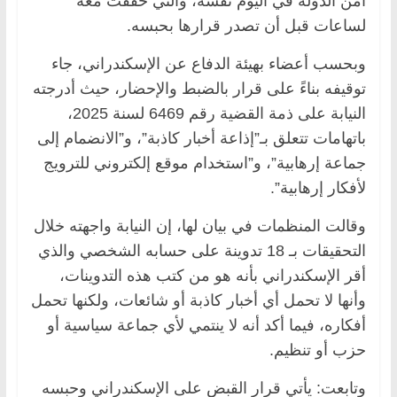
أمن الدولة في اليوم نفسه، والتي حققت معه
لساعات قبل أن تصدر قرارها بحبسه.
وبحسب أعضاء بهيئة الدفاع عن الإسكندراني، جاء
توقيفه بناءً على قرار بالضبط والإحضار، حيث أدرجته
النيابة على ذمة القضية رقم 6469 لسنة 2025،
باتهامات تتعلق بـ”إذاعة أخبار كاذبة”، و”الانضمام إلى
جماعة إرهابية”، و”استخدام موقع إلكتروني للترويج
لأفكار إرهابية”.
وقالت المنظمات في بيان لها، إن النيابة واجهته خلال
التحقيقات بـ 18 تدوينة على حسابه الشخصي والذي
أقر الإسكندراني بأنه هو من كتب هذه التدوينات،
وأنها لا تحمل أي أخبار كاذبة أو شائعات، ولكنها تحمل
أفكاره، فيما أكد أنه لا ينتمي لأي جماعة سياسية أو
حزب أو تنظيم.
وتابعت: يأتي قرار القبض على الإسكندراني وحبسه