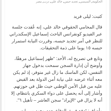
,
,
,
,
,
الحكومة
السيسي
تجديد حبس
خالد علي
درب
مصر
كتبت: ليلى فريد
قال المحامي الحقوقي خالد علي، إنه عُقدت جلسة
عبر الفيديو كونفرانس الباحث إسماعيل الإسكندراني
للنظر في أمر تجديد حبسه، وقررت النيابة استمرار
حبسه ١٥ يوما على ذمة التحقيقات.
وتابع في تصريح له، الأحد: “ظهر إسماعيل مرهقًا،
وأوضح أن إدارة السجن سمحت بدخول جهاز
التنفس، لكن الماسك ما زال غير متوفر، إذ لم يكن
معه أثناء عرضه على نيابة أمن الدولة بعد القبض
عليه من قبل الأمن الوطني حيث ظل في حوزتهم.
وأشار إلى أنه يحصل على دواء السكري بانتظام، إلا
أنه لا يزال في “الإيراد” سجن العاشر – تأهيل ٦”.
وأضاف: “دفع فريق الدفاع بعدم وجود مبررات