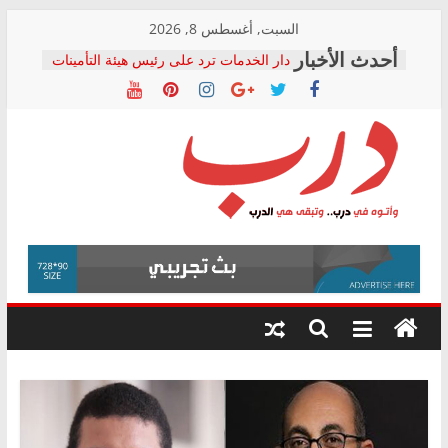
Skip
السبت, أغسطس 8, 2026
to
دار الخدمات ترد على رئيس هيئة التأمينات
content
بعد مؤتمره الصحفي: إنكار الأزمة لا ينهي
معاناة أصحاب المعاشات.. ونطالب بكشف
الشركة المنفذة
فرحات سليمان يكتب: القطاع الصحي إلى
أين؟
حزب التحالف الشعبي يطلق لجنة “الحق
درب
في الصحة” بالإسكندرية لرصد الانتهاكات
ودعم المرضى
صور .. اعتماد الرسومات النهائية للقرار
وأتوه
الوزاري لمدينة الصحفيين.. وانتهاء أعمال
في
إنشاء المبنى الإداري
درب..
المجلس القومي لحقوق الإنسان يعلن
وتبقى
متابعة قضية الدكتور محمد زهران.. ويؤكد:
هي
قرينة البراءة وضمانات المحاكمة العادلة
حق أصيل
الدرب