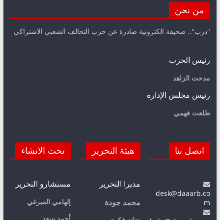
من نحن
"درب".. صحيفة الكترونية صادرة عن حزب التحالف الشعبي الاشتراكي
رئيس الحزب
مدحت الزاهد
رئيس مجلس الإدارة
طلعت فهمي
اتصل بنا
هيئة التحرير
تحت الانشاء
مديرا التحرير
مستشارو التحرير
desk@daaarb.co
m
إلهامي الميرغي
محمد جودة
أحمد سعد