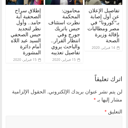
تفاصيل الإعلان
محامون:
إطلاق سراح
عن أول إصابة
المحكمة
الصحفية آية
بـ”كورونا” في
نظرت استئناف
حامد.. وأول
مصر ومطالبات
حبس باتريك
نظر لتجديد
بإقالة وزيرة
جورج وفي
حبس الصحفي
الصحة
انتظار القرار..
السيد عبد اللاه
والباحث يروي
أمام دائرة
14 فبراير، 2020
تفاصيل تعذيبه
المشورة
15 فبراير، 2020
15 فبراير، 2020
اترك تعليقاً
لن يتم نشر عنوان بريدك الإلكتروني.
الحقول الإلزامية
مشار إليها بـ
*
التعليق
*