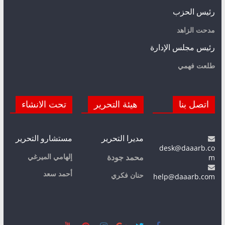
رئيس الحزب
مدحت الزاهد
رئيس مجلس الإدارة
طلعت فهمي
اتصل بنا
هيئة التحرير
تحت الانشاء
مديرا التحرير
مستشارو التحرير
desk@daaarb.co
m
إلهامي الميرغي
محمد جودة
أحمد سعد
حنان فكري
help@daaarb.com