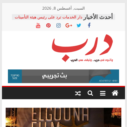
Skip
السبت, أغسطس 8, 2026
to
دار الخدمات ترد على رئيس هيئة التأمينات
content
بعد مؤتمره الصحفي: إنكار الأزمة لا ينهي
معاناة أصحاب المعاشات.. ونطالب بكشف
الشركة المنفذة
فرحات سليمان يكتب: القطاع الصحي إلى
أين؟
حزب التحالف الشعبي يطلق لجنة “الحق
درب
في الصحة” بالإسكندرية لرصد الانتهاكات
ودعم المرضى
صور .. اعتماد الرسومات النهائية للقرار
وأتوه
الوزاري لمدينة الصحفيين.. وانتهاء أعمال
في
إنشاء المبنى الإداري
درب..
المجلس القومي لحقوق الإنسان يعلن
وتبقى
متابعة قضية الدكتور محمد زهران.. ويؤكد:
هي
قرينة البراءة وضمانات المحاكمة العادلة
حق أصيل
الدرب