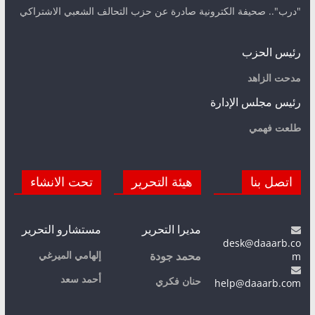
"درب".. صحيفة الكترونية صادرة عن حزب التحالف الشعبي الاشتراكي
رئيس الحزب
مدحت الزاهد
رئيس مجلس الإدارة
طلعت فهمي
اتصل بنا
هيئة التحرير
تحت الانشاء
مديرا التحرير
مستشارو التحرير
desk@daaarb.co
m
إلهامي الميرغي
محمد جودة
أحمد سعد
حنان فكري
help@daaarb.com