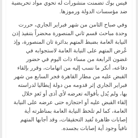
فيس بوك تضمنت منشورات له تحوي مواد تحريضية
ضد مؤسسات الدولة ورموزها.
وفي صباح الثامن من شهر فبراير الجاري، حررت
وحدة مباحث قسم ثاني المنصورة محضراً بتنفيذ إذن
النيابة العامة بضبط المتهم بدائرة ثان المنصورة، وإذ
عُرض المتهم على النيابة العامة لاستجوابه في
غضون الرابعة من مساء ذات اليوم في حضور
دفاعه، أنكر ما نسب إليه من اتهامات، وقرر بإلقاء
القبض عليه من مطار القاهرة فجر السابع من شهر
فبراير الجاري إثر قدومه من دولة إيطاليا لدراسته
بها، ولم يُدل بأقواله تعرضه لأي أذى أو تَعدٍ خلال
إلقاء القبض عليه أو احتجازه حتى عرضه على النيابة
العامة، كما لم تلحظ النيابة العامة بمناظرته أية
إصابات ظاهرة تُفيد التحقيقات، وقد أجابها المتهم
نافياً وجود أية إصابات بجسده.