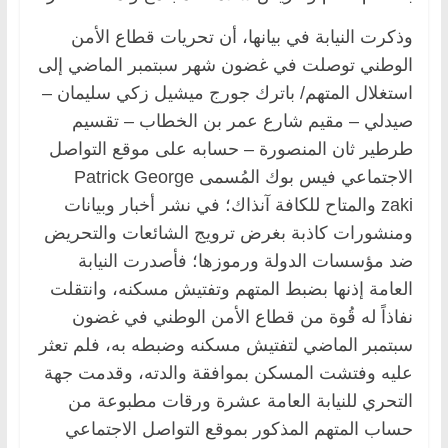
وذكرت النيابة في بيانها، أن تحريات قطاع الأمن
الوطني توصلت في غضون شهر سبتمبر الماضي إلى
استغلال المتهم/ باترك جورج ميشيل زكي سليمان –
صيدلي – مقيم شارع عمر بن الخطاب – تقسيم
طرطير ثان المنصورة – حسابه على موقع التواصل
الاجتماعي فيس بوك المُسمى Patrick George
zaki والمتاح للكافة آنذاك؛ في نشر أخبار وبيانات
ومنشورات كاذبة بغرض ترويج الشائعات والتحريض
ضد مؤسسات الدولة ورموزها؛ فأصدرت النيابة
العامة إذنها بضبط المتهم وتفتيش مسكنه، وانتقلت
نفاذاً له قُوة من قطاع الأمن الوطني في غضون
سبتمبر الماضي لتفتيش مسكنه وضبطه به، فلم تعثر
عليه وفتشت المسكن بموافقة والدته، وقدمت جهة
التحري للنيابة العامة عشرة ورقات مطبوعة من
حساب المتهم المذكور بموقع التواصل الاجتماعي