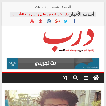
Skip
الجمعة, أغسطس 7, 2026
to
دار الخدمات ترد على رئيس هيئة التأمينات
content
بعد مؤتمره الصحفي: إنكار الأزمة لا ينهي
معاناة أصحاب المعاشات.. ونطالب بكشف
الشركة المنفذة
فرحات سليمان يكتب: القطاع الصحي إلى
أين؟
حزب التحالف الشعبي يطلق لجنة “الحق
درب
في الصحة” بالإسكندرية لرصد الانتهاكات
ودعم المرضى
صور .. اعتماد الرسومات النهائية للقرار
وأتوه
الوزاري لمدينة الصحفيين.. وانتهاء أعمال
في
إنشاء المبنى الإداري
درب..
المجلس القومي لحقوق الإنسان يعلن
وتبقى
متابعة قضية الدكتور محمد زهران.. ويؤكد:
هي
قرينة البراءة وضمانات المحاكمة العادلة
حق أصيل
الدرب