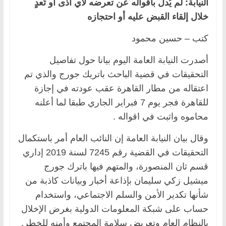
النيابة: لم يُدل بأقواله عن تعرضه لأي أذى أو تَعدٍ
خلال إلقاء القبض عليه أو احتجازه
كتب – حسين محمود
أصدرت النيابة العامة اليوم بيانا حول تفاصيل
التحقيقات في قضية الباحث باتريك جورج والذي تم
اعتقاله من مطار القاهرة عقب عودته في إجازة
للقاهرة فجر يوم 7 فبراير الجاري طبقا لما أعلنه
محاموه واثبت في اقواله .
وقال بيان النيابة العامة إن النائب العام أمر باستكمال
التحقيقات في القضية رقم 7245 لسنة 2019 إداري
قسم ثان المنصورة، والمتهم فيها باترك جورج
ميشيل زكي سليمان بإذاعة أخبار وبيانات كاذبة من
شأنها تكدير الأمن والسلم الاجتماعي، واستخدام
حساب على شبكة المعلومات الدولية بغرض الإخلال
بالنظام العام وتعريض سلامة المجتمع وأمنه للخطر.