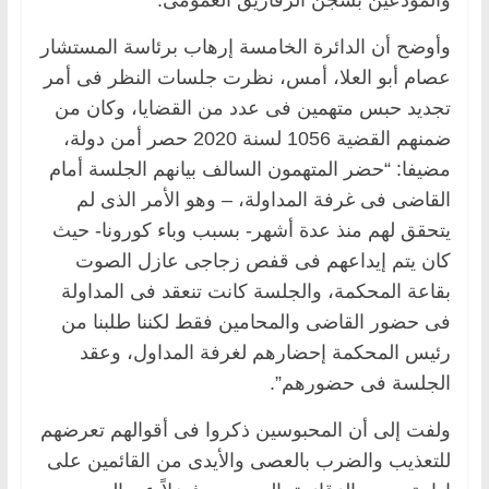
وأوضح أن الدائرة الخامسة إرهاب برئاسة المستشار
عصام أبو العلا، أمس، نظرت جلسات النظر فى أمر
تجديد حبس متهمين فى عدد من القضايا، وكان من
ضمنهم القضية 1056 لسنة 2020 حصر أمن دولة،
مضيفا: “حضر المتهمون السالف بيانهم الجلسة أمام
القاضى فى غرفة المداولة، – وهو الأمر الذى لم
يتحقق لهم منذ عدة أشهر- بسبب وباء كورونا- حيث
كان يتم إيداعهم فى قفص زجاجى عازل الصوت
بقاعة المحكمة، والجلسة كانت تنعقد فى المداولة
فى حضور القاضى والمحامين فقط لكننا طلبنا من
رئيس المحكمة إحضارهم لغرفة المداول، وعقد
الجلسة فى حضورهم”.
ولفت إلى أن المحبوسين ذكروا فى أقوالهم تعرضهم
للتعذيب والضرب بالعصى والأيدى من القائمين على