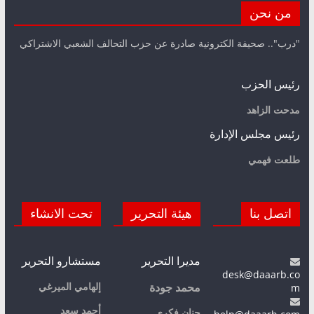
من نحن
"درب".. صحيفة الكترونية صادرة عن حزب التحالف الشعبي الاشتراكي
رئيس الحزب
مدحت الزاهد
رئيس مجلس الإدارة
طلعت فهمي
اتصل بنا
هيئة التحرير
تحت الانشاء
مديرا التحرير
مستشارو التحرير
desk@daaarb.co
m
إلهامي الميرغي
محمد جودة
أحمد سعد
حنان فكري