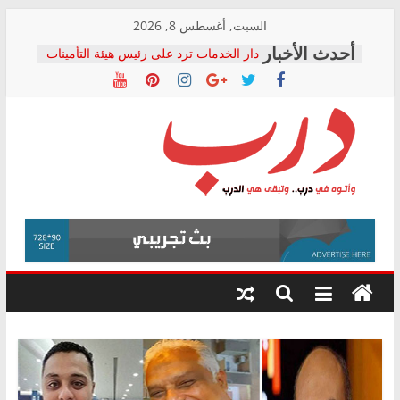
Skip
السبت, أغسطس 8, 2026
to
دار الخدمات ترد على رئيس هيئة التأمينات
content
بعد مؤتمره الصحفي: إنكار الأزمة لا ينهي
معاناة أصحاب المعاشات.. ونطالب بكشف
الشركة المنفذة
فرحات سليمان يكتب: القطاع الصحي إلى
أين؟
حزب التحالف الشعبي يطلق لجنة “الحق
درب
في الصحة” بالإسكندرية لرصد الانتهاكات
ودعم المرضى
صور .. اعتماد الرسومات النهائية للقرار
وأتوه
الوزاري لمدينة الصحفيين.. وانتهاء أعمال
في
إنشاء المبنى الإداري
درب..
المجلس القومي لحقوق الإنسان يعلن
وتبقى
متابعة قضية الدكتور محمد زهران.. ويؤكد:
هي
قرينة البراءة وضمانات المحاكمة العادلة
حق أصيل
الدرب