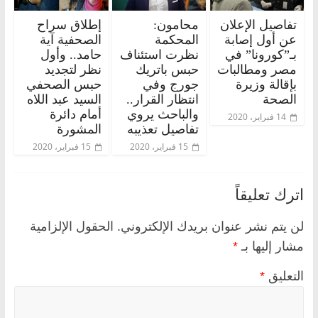
تفاصيل الإعلان
محامون:
إطلاق سراح
عن أول إصابة
المحكمة
الصحفية آية
بـ”كورونا” في
نظرت استئناف
حامد.. وأول
مصر ومطالبات
حبس باتريك
نظر لتجديد
بإقالة وزيرة
جورج وفي
حبس الصحفي
الصحة
انتظار القرار..
السيد عبد اللاه
والباحث يروي
أمام دائرة
14 فبراير، 2020
تفاصيل تعذيبه
المشورة
15 فبراير، 2020
15 فبراير، 2020
اترك تعليقاً
لن يتم نشر عنوان بريدك الإلكتروني.
الحقول الإلزامية
مشار إليها بـ
*
التعليق
*