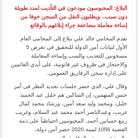
البلاغ: المحبوسون مودعون في التأديب لمدد طويلة
دون سبب.. ويطلبون النقل من السجن خوفا من
إساءة معاملة مضاعفة جراء ‏إبلاغهم بالوقائع
تقدم المحامي خالد علي ببلاغ إلى المحامى العام
الأول لنيابات أمن الدولة للتحقيق في تعرض 5
مسجونين للتعذيب والسب وإساءة المعاملة
والاحتجاز في ظروف غير قانونية، على أيدي القائمين
على إدارة سجن الزقازيق العمومى.
وقال علي، الذي حضر جلسات تجديد النظر فى أمر
حبس المتهمين، إن الشاكين هم خليل عبد الحميد
خليل، ومحمد وليد سعد أمين، ورشاد محمد كمال
غريب، وعبدالناصر أحمد محمد عبد السلام، وغريب
ربيع حسانين أحمد، المحبوسين احتياطياً على ذمة
القضية 1056 لسنة 2020 حصر أمن دولة،
والمودعين بسجن الزقازيق العمومى.