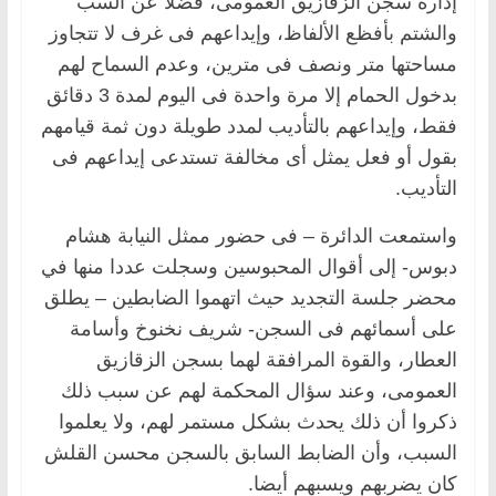
إدارة سجن الزقازيق العمومى، فضلاً عن السب
والشتم بأفظع الألفاظ، وإيداعهم فى غرف لا تتجاوز
مساحتها متر ونصف فى مترين، وعدم السماح لهم
بدخول الحمام إلا مرة واحدة فى اليوم لمدة 3 دقائق
فقط، وإيداعهم بالتأديب لمدد طويلة دون ثمة قيامهم
بقول أو فعل يمثل أى مخالفة تستدعى إيداعهم فى
التأديب.
واستمعت الدائرة – فى حضور ممثل النيابة هشام
دبوس- إلى أقوال المحبوسين وسجلت عددا منها في
محضر جلسة التجديد حيث اتهموا الضابطين – يطلق
على أسمائهم فى السجن- شريف نخنوخ وأسامة
العطار، والقوة المرافقة لهما بسجن الزقازيق
العمومى، وعند سؤال المحكمة لهم عن سبب ذلك
ذكروا أن ذلك يحدث بشكل مستمر لهم، ولا يعلموا
السبب، وأن الضابط السابق بالسجن محسن القلش
كان يضربهم ويسبهم أيضا.