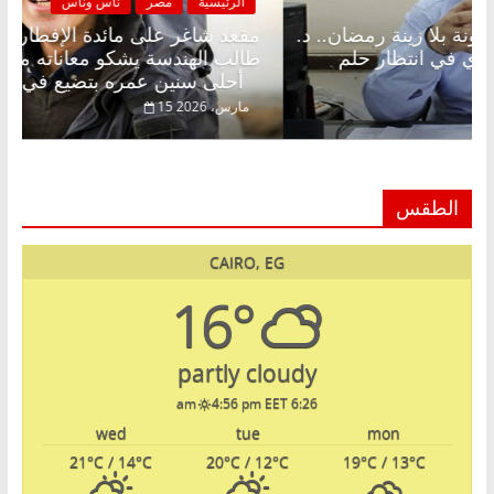
الرئيسية
مصر
ناس وناس
الرئيس
قعد شاغر على الإفطار وبلكونة بلا زينة رمضان.. د.
مقعد 
بدالخالق فاروق خبير اقتصادي في انتظار حلم
طالب ا
حرية ولمة الحبايب
أحلى سنين عمره بتضيع في السجن
22 فبراير، 2026
15 مارس، 26
الطقس
CAIRO, EG
16°
partly cloudy
4:56 pm EET
6:26 am
wed
tue
mon
21
°C
/ 14
°C
20
°C
/ 12
°C
19
°C
/ 13
°C