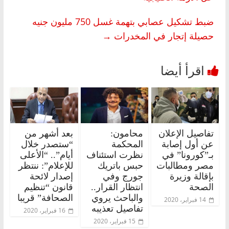
ضبط تشكيل عصابي بتهمة غسل 750 مليون جنيه
حصيلة إتجار في المخدرات
→
تفاصيل الإعلان
محامون:
بعد أشهر من
عن أول إصابة
المحكمة
“ستصدر خلال
بـ”كورونا” في
نظرت استئناف
أيام”.. “الأعلى
مصر ومطالبات
حبس باتريك
للإعلام”: ننتظر
بإقالة وزيرة
جورج وفي
إصدار لائحة
الصحة
انتظار القرار..
قانون “تنظيم
والباحث يروي
الصحافة” قريبا
14 فبراير، 2020
تفاصيل تعذيبه
16 فبراير، 2020
15 فبراير، 2020