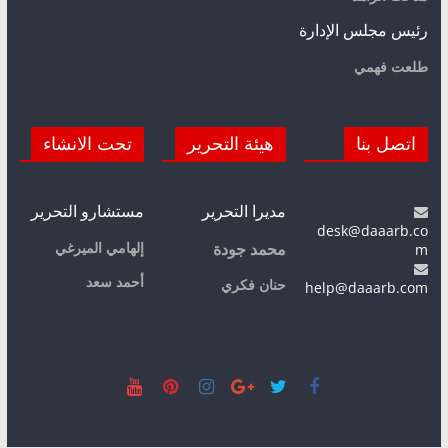
رئيس مجلس الإدارة
طلعت فهمي
اتصل بنا
هيئة التحرير
تحت الانشاء
مديرا التحرير
مستشارو التحرير
desk@daaarb.co
m
إلهامي الميرغي
محمد جودة
أحمد سعد
حنان فكري
help@daaarb.com