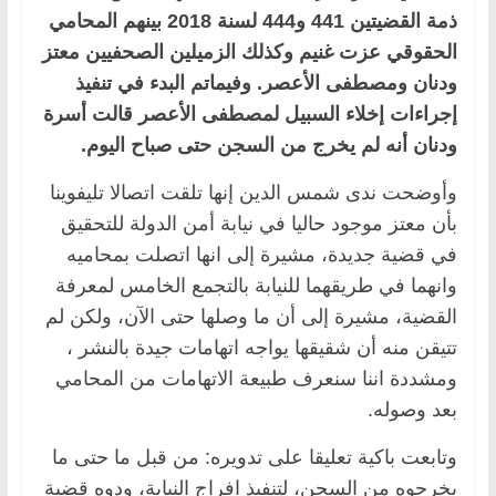
ذمة القضيتين 441 و444 لسنة 2018 بينهم المحامي
الحقوقي عزت غنيم وكذلك الزميلين الصحفيين معتز
ودنان ومصطفى الأعصر. وفيماتم البدء في تنفيذ
إجراءات إخلاء السبيل لمصطفى الأعصر قالت أسرة
ودنان أنه لم يخرج من السجن حتى صباح اليوم.
وأوضحت ندى شمس الدين إنها تلقت اتصالا تليفوينا
بأن معتز موجود حاليا في نيابة أمن الدولة للتحقيق
في قضية جديدة، مشيرة إلى انها اتصلت بمحاميه
وانهما في طريقهما للنيابة بالتجمع الخامس لمعرفة
القضية، مشيرة إلى أن ما وصلها حتى الآن، ولكن لم
تتيقن منه أن شقيقها يواجه اتهامات جيدة بالنشر ،
ومشددة اننا سنعرف طبيعة الاتهامات من المحامي
بعد وصوله.
وتابعت باكية تعليقا على تدويره: من قبل ما حتى ما
يخرجوه من السجن، لتنفيذ افراج النيابة، ودوه قضية