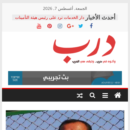
Skip
الجمعة, أغسطس 7, 2026
to
دار الخدمات ترد على رئيس هيئة التأمينات
content
بعد مؤتمره الصحفي: إنكار الأزمة لا ينهي
معاناة أصحاب المعاشات.. ونطالب بكشف
الشركة المنفذة
فرحات سليمان يكتب: القطاع الصحي إلى
أين؟
حزب التحالف الشعبي يطلق لجنة “الحق
درب
في الصحة” بالإسكندرية لرصد الانتهاكات
ودعم المرضى
صور .. اعتماد الرسومات النهائية للقرار
وأتوه
الوزاري لمدينة الصحفيين.. وانتهاء أعمال
في
إنشاء المبنى الإداري
درب..
المجلس القومي لحقوق الإنسان يعلن
وتبقى
متابعة قضية الدكتور محمد زهران.. ويؤكد:
هي
قرينة البراءة وضمانات المحاكمة العادلة
حق أصيل
الدرب