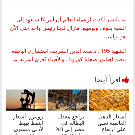
←
بايدن: أكدت لزعماء العالم أن أمريكا ستعود إلى
اللعبة بقوة.. وبومبيو: مازال لدينا رئيس واحد حتى الآن
هو ترامب
الشهيد 195.. د.سعد الدين الشريف استشاري الباطنة
ينضم لطابور ضحايا كورونا.. والأطباء تُعزي أسرته
→
أسعار الذهب
تراجع معدل
رويترز: أسعار
العالمية تغلق
البطالة في
النفط تهبط
على ارتفاع
مصر إلى 8%
لأدنى مستوى