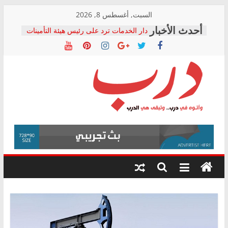
Skip
السبت, أغسطس 8, 2026
to
دار الخدمات ترد على رئيس هيئة التأمينات
content
بعد مؤتمره الصحفي: إنكار الأزمة لا ينهي
معاناة أصحاب المعاشات.. ونطالب بكشف
الشركة المنفذة
فرحات سليمان يكتب: القطاع الصحي إلى
أين؟
حزب التحالف الشعبي يطلق لجنة “الحق
درب
في الصحة” بالإسكندرية لرصد الانتهاكات
ودعم المرضى
صور .. اعتماد الرسومات النهائية للقرار
وأتوه
الوزاري لمدينة الصحفيين.. وانتهاء أعمال
في
إنشاء المبنى الإداري
درب..
المجلس القومي لحقوق الإنسان يعلن
وتبقى
متابعة قضية الدكتور محمد زهران.. ويؤكد:
هي
قرينة البراءة وضمانات المحاكمة العادلة
حق أصيل
الدرب