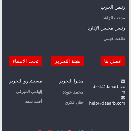
رئيس الحزب
مدحت الزاهد
رئيس مجلس الإدارة
طلعت فهمي
اتصل بنا
هيئة التحرير
تحت الانشاء
مديرا التحرير
مستشارو التحرير
desk@daaarb.co
m
إلهامي الميرغي
محمد جودة
أحمد سعد
حنان فكري
help@daaarb.com