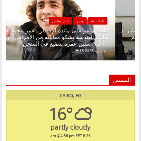
مصر
ناس وناس
الرئيسية
مصر
لى الإفطار وبلكونة بلا زينة رمضان.. د.
مقعد شاغر على م
فاروق خبير اقتصادي في انتظار حلم
طالب الهندسة يش
أحلى سنين عمره بتضيع في السجن
15 مارس، 2026
الطقس
CAIRO, EG
16°
partly cloudy
4:56 pm EET
6:26 am