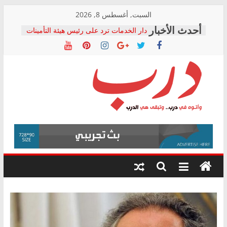
Skip
السبت, أغسطس 8, 2026
to
دار الخدمات ترد على رئيس هيئة التأمينات
content
بعد مؤتمره الصحفي: إنكار الأزمة لا ينهي
معاناة أصحاب المعاشات.. ونطالب بكشف
الشركة المنفذة
فرحات سليمان يكتب: القطاع الصحي إلى
أين؟
حزب التحالف الشعبي يطلق لجنة “الحق
درب
في الصحة” بالإسكندرية لرصد الانتهاكات
ودعم المرضى
صور .. اعتماد الرسومات النهائية للقرار
وأتوه
الوزاري لمدينة الصحفيين.. وانتهاء أعمال
في
إنشاء المبنى الإداري
درب..
المجلس القومي لحقوق الإنسان يعلن
وتبقى
متابعة قضية الدكتور محمد زهران.. ويؤكد:
هي
قرينة البراءة وضمانات المحاكمة العادلة
حق أصيل
الدرب