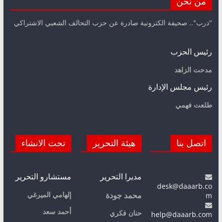
من نحن
"درب".. صحيفة الكترونية صادرة عن حزب التحالف الشعبي الاشتراكي
رئيس الحزب
مدحت الزاهد
رئيس مجلس الإدارة
طلعت فهمي
اتصل بنا
هيئة التحرير
تحت الانشاء
مديرا التحرير
مستشارو التحرير
desk@daaarb.co
m
إلهامي الميرغي
محمد جودة
أحمد سعد
حنان فكري
help@daaarb.com