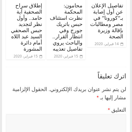
تفاصيل الإعلان
محامون:
إطلاق سراح
عن أول إصابة
المحكمة
الصحفية آية
بـ”كورونا” في
نظرت استئناف
حامد.. وأول
مصر ومطالبات
حبس باتريك
نظر لتجديد
بإقالة وزيرة
جورج وفي
حبس الصحفي
الصحة
انتظار القرار..
السيد عبد اللاه
والباحث يروي
أمام دائرة
14 فبراير، 2020
تفاصيل تعذيبه
المشورة
15 فبراير، 2020
15 فبراير، 2020
اترك تعليقاً
لن يتم نشر عنوان بريدك الإلكتروني.
الحقول الإلزامية
مشار إليها بـ
*
التعليق
*