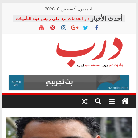
Skip
الخميس, أغسطس 6, 2026
to
دار الخدمات ترد على رئيس هيئة التأمينات
content
بعد مؤتمره الصحفي: إنكار الأزمة لا ينهي
معاناة أصحاب المعاشات.. ونطالب بكشف
الشركة المنفذة
فرحات سليمان يكتب: القطاع الصحي إلى
أين؟
حزب التحالف الشعبي يطلق لجنة “الحق
درب
في الصحة” بالإسكندرية لرصد الانتهاكات
ودعم المرضى
صور .. اعتماد الرسومات النهائية للقرار
وأتوه
الوزاري لمدينة الصحفيين.. وانتهاء أعمال
في
إنشاء المبنى الإداري
درب..
المجلس القومي لحقوق الإنسان يعلن
وتبقى
متابعة قضية الدكتور محمد زهران.. ويؤكد:
هي
قرينة البراءة وضمانات المحاكمة العادلة
حق أصيل
الدرب