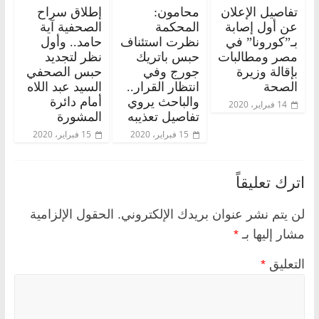
تفاصيل الإعلان
محامون:
إطلاق سراح
عن أول إصابة
المحكمة
الصحفية آية
بـ”كورونا” في
نظرت استئناف
حامد.. وأول
مصر ومطالبات
حبس باتريك
نظر لتجديد
بإقالة وزيرة
جورج وفي
حبس الصحفي
الصحة
انتظار القرار..
السيد عبد اللاه
والباحث يروي
أمام دائرة
14 فبراير، 2020
تفاصيل تعذيبه
المشورة
15 فبراير، 2020
15 فبراير، 2020
اترك تعليقاً
لن يتم نشر عنوان بريدك الإلكتروني.
الحقول الإلزامية
مشار إليها بـ
*
التعليق
*