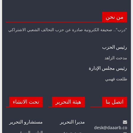
من نحن
"درب".. صحيفة الكترونية صادرة عن حزب التحالف الشعبي الاشتراكي
رئيس الحزب
مدحت الزاهد
رئيس مجلس الإدارة
طلعت فهمي
اتصل بنا
هيئة التحرير
تحت الانشاء
مديرا التحرير
مستشارو التحرير
desk@daaarb.co
إلهامي الميرغي