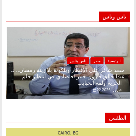
ناس وناس
الرئيسية
مصر
ناس وناس
مقعد شاغر على الإفطار وبلكونة بلا زينة رمضان.. د.
عبدالخالق فاروق خبير اقتصادي في انتظار حلم
الحرية ولمة الحبايب
22 فبراير، 2026
الطقس
CAIRO, EG