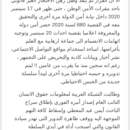
الا أن القرار لم ينفذ وظل رهن الاحتجاز الغير قانوني
باحد مقرات الأمن الوطن ، حتى ظهر في 17 سبتمبر
2020 داخل نيابة أمن الدولة مرة أخرى والتحقيق
معه فى القضية 880 لسنة 2020 حصر أمن دولة
والمعروفة اعلاميا بقضية احداث 20 سبتمبر وتوجيه
اتهامات الانضمام الى جماعة ارهابية مع العلم
بأغراضها، اساءة استخدام مواقع التواصل الاجتماعي،
نشر أخبار وبيانات كاذبة والتحريض على التجمهر ،
رغم انه سجين منذ ما يقرب من عامين !! ليتم
تدويره و حبسه احتياطيا مرة أخرى ليبدأ سلسلة
جديدة من الحبس الاحتياطي.
وطالبت الشبكة العربية لمعلومات حقوق الانسان
النائب العام إصدار أمره الفوري بإطلاق سراح
الباحث أيمن عبد المعطي وإسقاط كافة التهم
الموجهة اليه ووقف ظاهرة التدوير التى تهدر سيادة
القانون والتي أصبحت أداة في أيدي السلطة