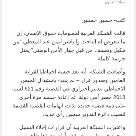
سيادة القانون
كتب- حسين حسنين
قالت الشبكة العربية لمعلومات حقوق الإنسان، إن
ما يتعرض له الباحث والناشر أيمن عبد المعطي “من
تنكيل وتعسف من قبل جهاز الأمن الوطني” يمثل
جريمة كاملة.
وأضافت الشبكة، أنه بعد حبسه احتياطيا لقرابة
العامين وصدور قرار – لم ينفذ- باستبدال الحبس
الاحتياطي بتدبير احترازي في القضية رقم 621 لسنة
2018 حصر أمن دولة، تم إعادة حبسه مرة أخرى
على ذمة قضية جديدة بذات اتهامات القضية القديمة
لتصيب دائرة التدوير سجين رأي جديد.
واعتبرت الشبكة العربية أن قرارات إخلاء السبيل
“مجرد حبر على ورق يقف أمام تنفيذها ظاهرة