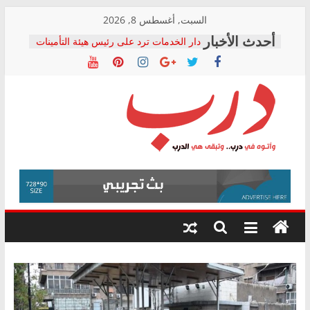
Skip
السبت, أغسطس 8, 2026
to
دار الخدمات ترد على رئيس هيئة التأمينات
content
بعد مؤتمره الصحفي: إنكار الأزمة لا ينهي
معاناة أصحاب المعاشات.. ونطالب بكشف
الشركة المنفذة
فرحات سليمان يكتب: القطاع الصحي إلى
أين؟
حزب التحالف الشعبي يطلق لجنة “الحق
درب
في الصحة” بالإسكندرية لرصد الانتهاكات
ودعم المرضى
صور .. اعتماد الرسومات النهائية للقرار
وأتوه
الوزاري لمدينة الصحفيين.. وانتهاء أعمال
في
إنشاء المبنى الإداري
درب..
المجلس القومي لحقوق الإنسان يعلن
وتبقى
متابعة قضية الدكتور محمد زهران.. ويؤكد:
هي
قرينة البراءة وضمانات المحاكمة العادلة
حق أصيل
الدرب