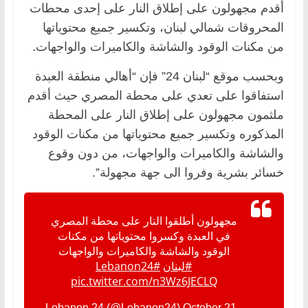
أقدم مجهولون على إطلاق النار على إحدى محطات
المحروقات شمالي لبنان، وتكسير جميع محتوياتها
من مكنات الوقود والشاشة والكاميرات والواجهات.
وبحسب موقع “لبنان 24” فإن “أهالي منطقة العبدة
استفاقوا على تعدي على محطة المصري حيث أقدم
ملثمون مجهولون على إطلاق النار على المحطة
المذكوره وتكسير جميع محتوياتها من مكنات الوقود
والشاشة والكاميرات والواجهات، من دون وقوع
خسائر بشرية وفروا الى جهة مجهولة”.
مجهولون أطلقوا النار على محطة المصري
في العبدة وكسروا محتوياتها من مكنات
الوقود والشاشة والكاميرات والواجهات
#لبنان
#Lebanon24
pic.twitter.com/n3Wz6JECLQ
October 21,
— Lebanon 24 (@Lebanon24)