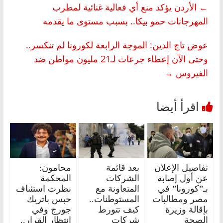
←
الأردن يؤكد منع أي فعالية غنائية لمطرب
المهرجانات حمو بيكا.. بسبب مستوى ما يقدمه
عوض تاج الدين: الموجة الرابعة لكورونا لم تنكسر..
وحتى الآن إعطاء جرعات لـ21 مليون مواطن ضد
الفيروس
→
تفاصيل الإعلان
بعد قائمة
محامون:
عن أول إصابة
الشركات
المحكمة
بـ”كورونا” في
المتعاونة مع
نظرت استئناف
مصر ومطالبات
المستوطنات..
حبس باتريك
بإقالة وزيرة
كيف تتورط
جورج وفي
الصحة
شركات
انتظار القرار..