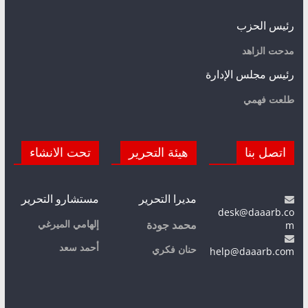
رئيس الحزب
مدحت الزاهد
رئيس مجلس الإدارة
طلعت فهمي
اتصل بنا
هيئة التحرير
تحت الانشاء
مديرا التحرير
مستشارو التحرير
desk@daaarb.co
m
إلهامي الميرغي
محمد جودة
أحمد سعد
حنان فكري
help@daaarb.com