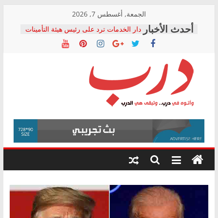
Skip
الجمعة, أغسطس 7, 2026
to
دار الخدمات ترد على رئيس هيئة التأمينات
content
بعد مؤتمره الصحفي: إنكار الأزمة لا ينهي
معاناة أصحاب المعاشات.. ونطالب بكشف
الشركة المنفذة
فرحات سليمان يكتب: القطاع الصحي إلى
أين؟
حزب التحالف الشعبي يطلق لجنة “الحق
درب
في الصحة” بالإسكندرية لرصد الانتهاكات
ودعم المرضى
صور .. اعتماد الرسومات النهائية للقرار
وأتوه
الوزاري لمدينة الصحفيين.. وانتهاء أعمال
في
إنشاء المبنى الإداري
درب..
المجلس القومي لحقوق الإنسان يعلن
وتبقى
متابعة قضية الدكتور محمد زهران.. ويؤكد:
هي
قرينة البراءة وضمانات المحاكمة العادلة
حق أصيل
الدرب