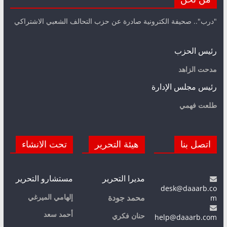
"درب".. صحيفة الكترونية صادرة عن حزب التحالف الشعبي الاشتراكي
رئيس الحزب
مدحت الزاهد
رئيس مجلس الإدارة
طلعت فهمي
اتصل بنا
هيئة التحرير
تحت الانشاء
مديرا التحرير
مستشارو التحرير
desk@daaarb.co
m
إلهامي الميرغي
محمد جودة
أحمد سعد
حنان فكري
help@daaarb.com