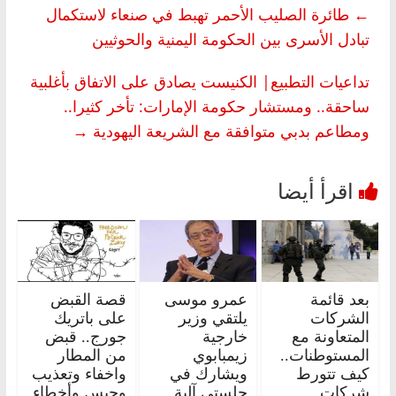
←
طائرة الصليب الأحمر تهبط في صنعاء لاستكمال
تبادل الأسرى بين الحكومة اليمنية والحوثيين
تداعيات التطبيع| الكنيست يصادق على الاتفاق بأغلبية
ساحقة.. ومستشار حكومة الإمارات: تأخر كثيرا..
ومطاعم بدبي متوافقة مع الشريعة اليهودية
→
بعد قائمة
عمرو موسى
قصة القبض
الشركات
يلتقي وزير
على باتريك
المتعاونة مع
خارجية
جورج.. قبض
المستوطنات..
زيمبابوي
من المطار
كيف تتورط
ويشارك في
واخفاء وتعذيب
شركات
جلستي آلية
وحبس وأخطاء