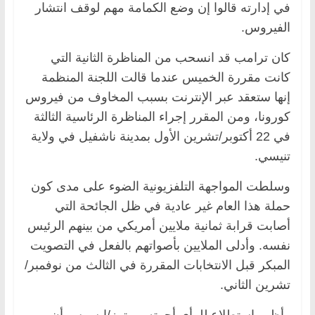
في إدارته قالوا إن وضع الكمامة مهم لوقف انتشار
الفيروس.
كان ترامب قد انسحب من المناظرة الثانية التي
كانت مقررة الخميس عندما قالت اللجنة المنظمة
إنها ستعقد عبر الإنترنت بسبب المخاوف من فيروس
كورونا، ومن المقرر إجراء المناظرة الرئاسية الثالثة
في 22 أكتوبر/تشرين الأول بمدينة ناشفيل في ولاية
تنيسي.
وسلطت المواجهة التلفزيونية الضوء على مدى كون
حملة هذا العام غير عادية في ظل الجائحة التي
أصابت قرابة ثمانية ملايين أمريكي من بينهم الرئيس
نفسه. وأدلى الملايين بأصواتهم بالفعل في التصويت
المبكر قبل الانتخابات المقررة في الثالث من نوفمبر/
تشرين الثاني.
وأظهر استطلاع للرأي أجرته رويترز/إبسوس أن