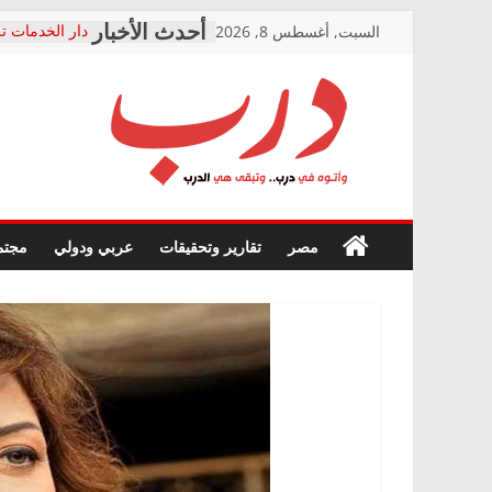
Skip
السبت, أغسطس 8, 2026
دار الخدمات تر
to
بعد مؤتمره الص
معاناة أصحاب
content
الشركة المنفذ
فرحات سليمان
درب
أين؟
حزب التحالف 
في الصحة” بال
وأتوه
ودعم المرضى
صور .. اعتماد 
في
مصر
تقارير وتحقيقات
عربي ودولي
مجتم
الوزاري لمدينة
درب..
إنشاء المبنى ا
وتبقى
المجلس القومي
هي
متابعة قضية ال
الدرب
قرينة البراءة 
حق أصيل