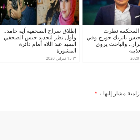
المحكمة نظرت
إطلاق سراح الصحفية آية حامد..
حبس باتريك جورج وفي
وأول نظر لتجديد حبس الصحفي
قرار.. والباحث يروي
السيد عبد اللاه أمام دائرة
ذيبه
المشورة
15 فبراير، 2020
زامية مشار إليها بـ
*