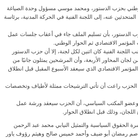
لوطني بحزب الدستور، ومحمد موسي مسؤول وحدة الصياغة
تحدثين عنه، إلى اللجنة الفنية في الحركة المدنية، برئاسة
الرئيسية
مصر
ناس وناس
ا
مقعد شاغر على مائدة الإفطار.. يحيى
مقع
زب الدستور، بأن تسليم الملف جاء في أعقاب جلسات عمل
رحات فقيه
حسين عبدالهادي فارس مقاومة
رمض
 المؤتمر الاقتصادي ثم الحوار الوطني.
طن وانحاز
الخصخصة الذي دافع عن المال العام
اقت
لجنة الفنية كان اثنين لكل لجنة، إلا أن حزب الدستور
(بروفايل)
الحبايب
21 فبراير، 2026
22 
جان المحاور الأربعة، وأن المرشحين يمثلون جانبًا من
مؤتمر الاقتصادي الذي سيعقد الأسبوع المقبل قبل انطلاق
في الحزب راعت أن تأتي الترشيحات ممثلة لأطياف وتخصصات
عضو المكتب السياسي، أن الحزب سيعقد ورشة عمل
للجان، وذلك قبل انطلاق الحوار.
الحقوق السياسية والتمثيل النيابي محمد عبد الرحمن
عاصم رمضان أبو ضيف وأحمد خميس صالح وهيثم رؤوف ياور