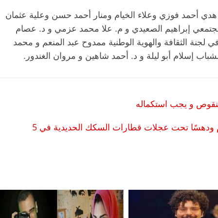
 هدي أحمد فوزي وعلاء الخيام ومنار أحمد حسن وعلية عثمان
جتمعي إبراهيم الصعيدي و م. علا محمد عزمي و د. عصام
لجنة الثقافة والهوية الوطنية ممدوح عبد المنعم و محمد
باب إسلام أبو ليلة و د. أحمد شاهين و مروان الغندور.
منقوص و يجب استكماله
مصرع 5 أشخاص وإصابة 21 في حوادث تصادم ودهسًا تحت عجلات قطارات السكك الحديدية في 5