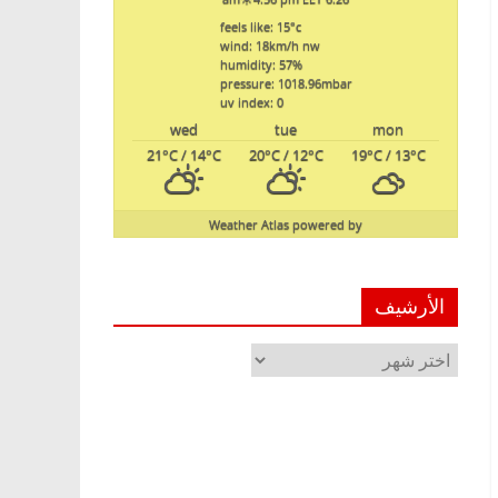
feels like: 15
°c
wind: 18
km/h
nw
humidity: 57
%
pressure: 1018.96
mbar
uv index: 0
wed
tue
mon
21
°C
/ 14
°C
20
°C
/ 12
°C
19
°C
/ 13
°C
Weather Atlas
powered by
الأرشيف
الأرشيف