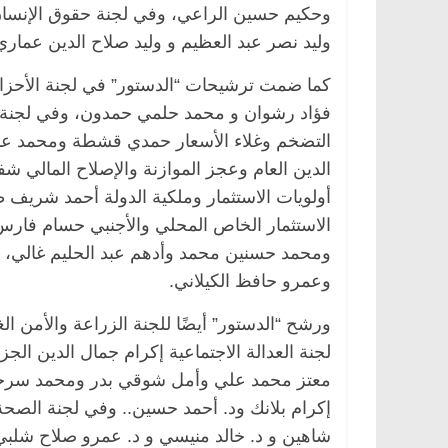
وحكيم حسين الراعي، وفي لجنة حقوق الإنسان
وليد نصر عبد العظيم و وليد صلاح الدين عماري
كما ضمت ترشيحات “الدستور” في لجنة الأحزاب
فؤاد رشوان و محمد حلمي حمدون، وفي لجنة ال
التضخم وغلاء الأسعار حمدي قشطة ومحمد عبد
الدين العام وعجز الموازنة والإصلاح المالي 
أولويات الاستثمار وملكية الدولة أحمد شريف ط
الاستثمار الخاص المحلي والأجنبي حسام فارس
ومحمد حسنين محمد وأدهم عبد الحليم غالي
وعمرو حافظ الكيلاني.
ورشح “الدستور” أيضًا للجنة الزراعة والأمن 
لجنة العدالة الاجتماعية إكرام جمال الدين ال
معتز محمد علي وأمل شوقي بدر ومحمد سرحان.
إكرام بلانك ود. أحمد حسين.. وفي لجنة الصحة
شاهين و د. خالد منيسي و د. عمرو صلاح شلبي