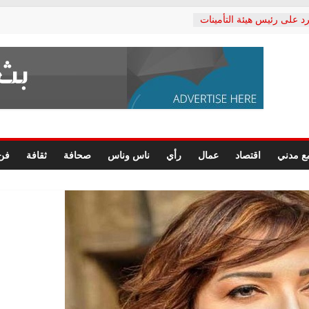
د على رئيس هيئة التأمينات
حفي: إنكار الأزمة لا ينهي
 المعاشات.. ونطالب بكشف
ة
 يكتب: القطاع الصحي إلى
الشعبي يطلق لجنة “الحق
إسكندرية لرصد الانتهاكات
الرسومات النهائية للقرار
ع مدني
اقتصاد
عمال
رأي
ناس وناس
صحافة
ثقافة
فن
 الصحفيين.. وانتهاء أعمال
لإداري
 لحقوق الإنسان يعلن
دكتور محمد زهران.. ويؤكد:
وضمانات المحاكمة العادلة