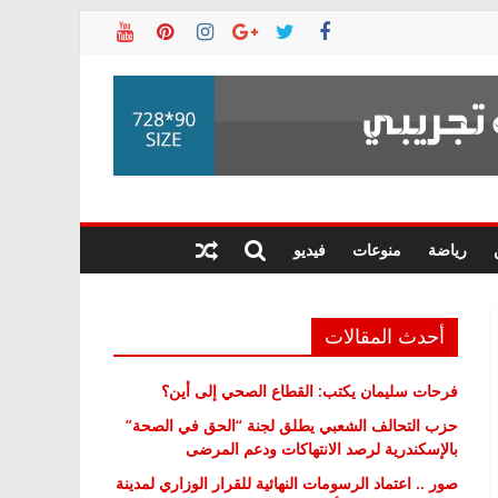
رياضة
منوعات
فيديو
أحدث المقالات
فرحات سليمان يكتب: القطاع الصحي إلى أين؟
حزب التحالف الشعبي يطلق لجنة “الحق في الصحة”
بالإسكندرية لرصد الانتهاكات ودعم المرضى
صور .. اعتماد الرسومات النهائية للقرار الوزاري لمدينة