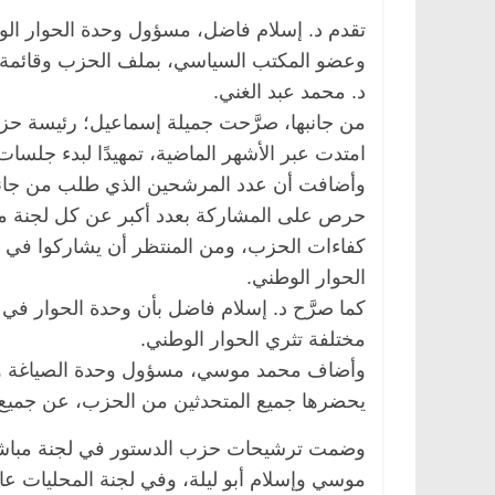
تقدم د. إسلام فاضل، مسؤول وحدة الحوار ا
وعضو المكتب السياسي، بملف الحزب وقائمة الم
د. محمد عبد الغني.
مصر
ناس وناس
الرئيسية
مصر
ناس وناس
من جانبها، صرَّحت جميلة إسماعيل؛ رئيسة ح
لخالق فاروق.. خبير اقتصادي
في ذكرى رحيله.. د. نور ف
امتدت عبر الأشهر الماضية، تمهيدًا لبدء جلسات
ذكرى ميلاده وحيداً على أبواب
قانوني دافع عن قضايا الو
وأضافت أن عدد المرشحين الذي طلب من جانب ال
للحرية (بروفايل)
26 يناير، 2026
حرص على المشاركة بعدد أكبر عن كل لجنة من ل
كفاءات الحزب، ومن المنتظر أن يشاركوا في ال
الحوار الوطني.
كما صرَّح د. إسلام فاضل بأن وحدة الحوار 
مختلفة تثري الحوار الوطني.
وأضاف محمد موسي، مسؤول وحدة الصياغة و
يحضرها جميع المتحدثين من الحزب، عن جميع ا
وضمت ترشيحات حزب الدستور في لجنة مباشرة 
موسي وإسلام أبو ليلة، وفي لجنة المحليات 