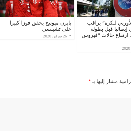
الأوربي للكرة” يراقب
بايرن ميونيخ يحقق فوزا كبيرا
إيطاليا قبل بطولة
على تشيلسي
د ارتفاع حالات “فيروس
26 فبراير، 2020
زامية مشار إليها بـ
*