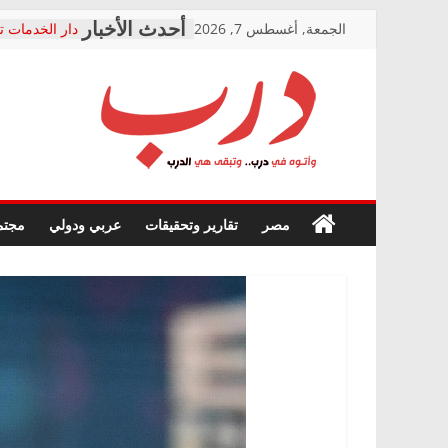
Skip
الجمعة, أغسطس 7, 2026
دار الخدمات ت
to
بعد مؤتمره الص
معاناة أصحاب
content
الشركة المنفذ
فرحات سليمان
درب
أين؟
حزب التحالف 
في الصحة” بال
وأتوه
ودعم المرضى
صور .. اعتماد 
في
مصر
تقارير وتحقيقات
عربي ودولي
مجتم
الوزاري لمدينة
درب..
إنشاء المبنى ا
وتبقى
المجلس القوم
هي
متابعة قضية ا
الدرب
قرينة البراءة 
حق أصيل