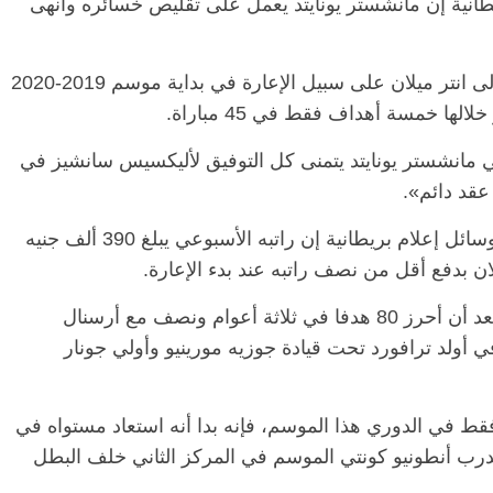
يطانية إن مانشستر يونايتد يعمل على تقليص خسائره وأنهى
وكان سانشيز البالغ من العمر 31 عاما، أنضم إلى انتر ميلان على سبيل الإعارة في بداية موسم 2019-2020
ها خمسة أهداف فقط في 45 مباراة.
ي مانشستر يونايتد يتمنى كل التوفيق لأليكسيس سانشيز في
عقد دائم».
ووافق يونايتد على إعارة سانشيز، الذي تقول وسائل إعلام بريطانية إن راتبه الأسبوعي يبلغ 390 ألف جنيه
وكان سانشيز تعاقد مع يونايتد في يناير 2018 بعد أن أحرز 80 هدفا في ثلاثة أعوام ونصف مع أرسنال
 أولد ترافورد تحت قيادة جوزيه مورينيو وأولي جونار
ط في الدوري هذا الموسم، فإنه بدا أنه استعاد مستواه في
مدرب أنطونيو كونتي الموسم في المركز الثاني خلف البطل