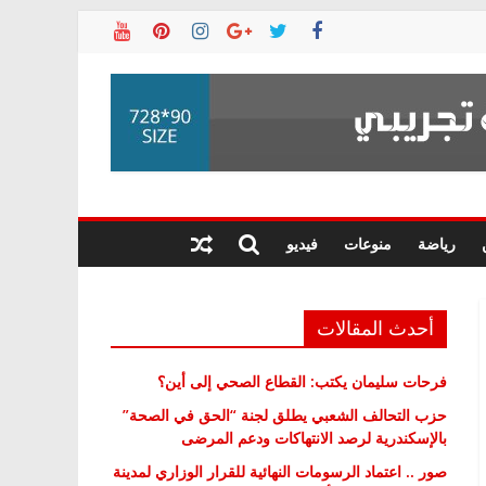
رياضة
منوعات
فيديو
أحدث المقالات
فرحات سليمان يكتب: القطاع الصحي إلى أين؟
حزب التحالف الشعبي يطلق لجنة “الحق في الصحة”
بالإسكندرية لرصد الانتهاكات ودعم المرضى
صور .. اعتماد الرسومات النهائية للقرار الوزاري لمدينة