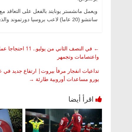
ويعمل مانشستر يونايتد بالفعل على التعاقد م
سانتشو (20 عاما) لاعب بروسيا دورتموند والذي قد يكلف النادي الإنجليزي نحو 100 مليون جنيه إسترليني.
←
في النصف الثاني م
واعتصامات وتجمهر
يورو مساعدات أوروبية طارئة
→
مصر
ناس وناس
الرئيسية
مصر
ناس وناس
خالق فاروق.. خبير اقتصادي
في ذكرى رحيله.. د. نور فر
كرى ميلاده وحيداً على أبواب
قانوني دافع عن قضايا الوط
للحرية (بروفايل)
26 يناير، 2026