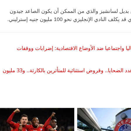
ع بديل لسانشيز والذي من الممكن أن يكون الصاعد جيدون
ن يوليو.. 11 احتجاجا عماليا واجتماعيا ضد الأوضاع الاقتصادية: إضرابات ووقفات
تداعيات انفجار مرفأ بيروت| ارتفاع جديد في عدد الضحايا.. وقروض استثنائية للمتأثرين بالكارثة.. و33 مليون
الرئيسية
مصر
ناس وناس
الر
مقعد شاغر على مائدة الإفطار.. يحيى
مقعد
حات فقيه
حسين عبدالهادي فارس مقاومة
رمضا
ن وانحاز
الخصخصة الذي دافع عن المال العام
اقتص
(بروفايل)
الحبايب
21 فبراير، 2026
22 فبر