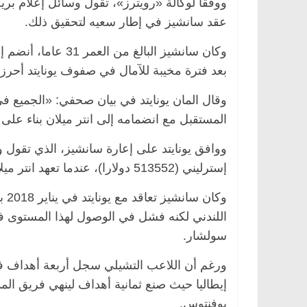
ووفقا لوكالة «رويترز»، تقول وسائل إعلام بر
عقد سانشيز في إطار سعيه لتحقيق ذلك.
بعد فترة مخيبة للآمال في صفوف يونايتد أحرز خلال
وقال المان يونايتد في بيان صحفي: «الجميع ف
المستقبل مع انضمامه إلى انتر ميلان بناء على 
إسترليني (513552 دولارا)، عندما تعهد انتر ميلان بدفع أقل من نصف راتبه عند بدء الإعارة.
اللندني لكنه فشل في الوصول لهذا المستوى في
سولشار.
ورغم أن اللاعب التشيلي سجل أربعة أهداف فق
إيطاليا حيث صنع ثمانية أهداف لينهي فريق ال
يوفنتوس.