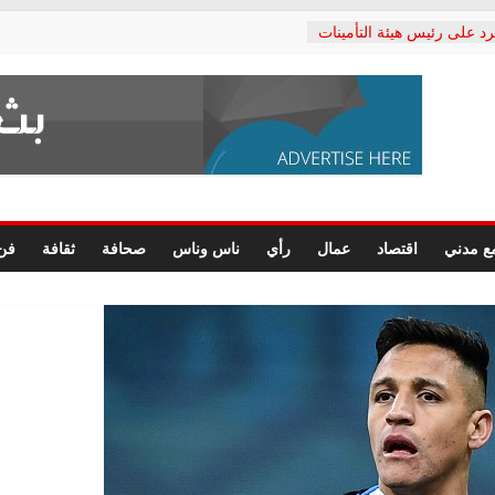
رد على رئيس هيئة التأمينات
حفي: إنكار الأزمة لا ينهي
 المعاشات.. ونطالب بكشف
ة
 يكتب: القطاع الصحي إلى
الشعبي يطلق لجنة “الحق
إسكندرية لرصد الانتهاكات
الرسومات النهائية للقرار
ع مدني
اقتصاد
عمال
رأي
ناس وناس
صحافة
ثقافة
فن
 الصحفيين.. وانتهاء أعمال
لإداري
ي لحقوق الإنسان يعلن
لدكتور محمد زهران.. ويؤكد:
وضمانات المحاكمة العادلة