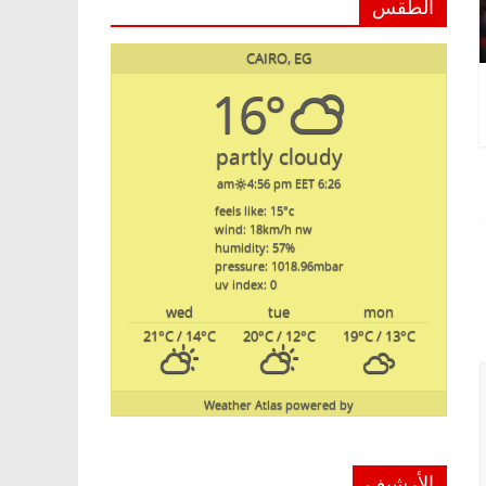
الطقس
CAIRO, EG
16°
partly cloudy
4:56 pm EET
6:26 am
feels like: 15
°c
wind: 18
km/h
nw
humidity: 57
%
pressure: 1018.96
mbar
uv index: 0
wed
tue
mon
21
°C
/ 14
°C
20
°C
/ 12
°C
19
°C
/ 13
°C
Weather Atlas
powered by
الأرشيف