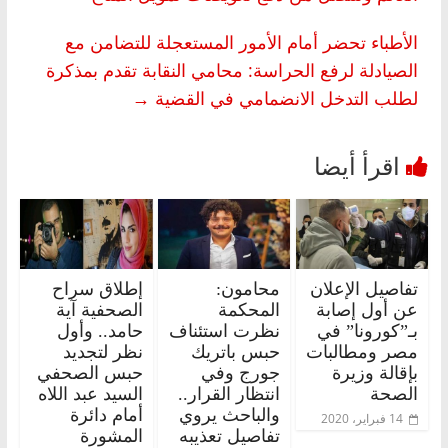
الأطباء تحضر أمام الأمور المستعجلة للتضامن مع
الصيادلة لرفع الحراسة: محامي النقابة تقدم بمذكرة
لطلب التدخل الانضمامي في القضية
→
تفاصيل الإعلان
محامون:
إطلاق سراح
عن أول إصابة
المحكمة
الصحفية آية
بـ”كورونا” في
نظرت استئناف
حامد.. وأول
مصر ومطالبات
حبس باتريك
نظر لتجديد
بإقالة وزيرة
جورج وفي
حبس الصحفي
الصحة
انتظار القرار..
السيد عبد اللاه
والباحث يروي
أمام دائرة
14 فبراير، 2020
تفاصيل تعذيبه
المشورة