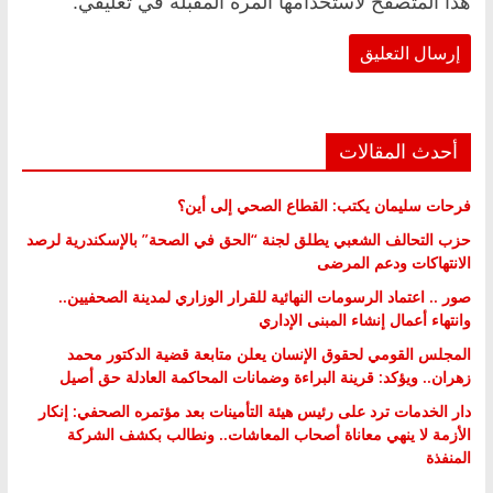
هذا المتصفح لاستخدامها المرة المقبلة في تعليقي.
أحدث المقالات
فرحات سليمان يكتب: القطاع الصحي إلى أين؟
حزب التحالف الشعبي يطلق لجنة “الحق في الصحة” بالإسكندرية لرصد
الانتهاكات ودعم المرضى
صور .. اعتماد الرسومات النهائية للقرار الوزاري لمدينة الصحفيين..
وانتهاء أعمال إنشاء المبنى الإداري
المجلس القومي لحقوق الإنسان يعلن متابعة قضية الدكتور محمد
زهران.. ويؤكد: قرينة البراءة وضمانات المحاكمة العادلة حق أصيل
دار الخدمات ترد على رئيس هيئة التأمينات بعد مؤتمره الصحفي: إنكار
الأزمة لا ينهي معاناة أصحاب المعاشات.. ونطالب بكشف الشركة
المنفذة