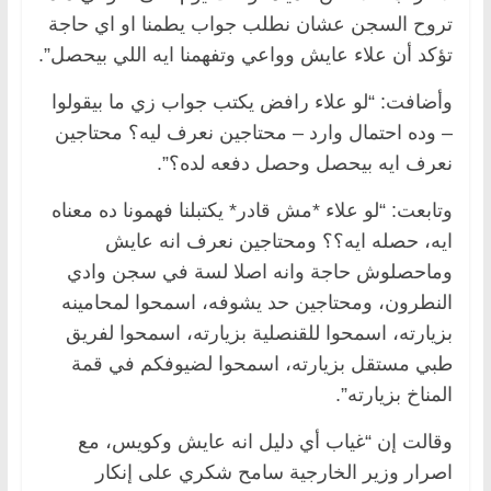
تروح السجن عشان نطلب جواب يطمنا او اي حاجة
تؤكد أن علاء عايش وواعي وتفهمنا ايه اللي بيحصل”.
وأضافت: “لو علاء رافض يكتب جواب زي ما بيقولوا
– وده احتمال وارد – محتاجين نعرف ليه؟ محتاجين
نعرف ايه بيحصل وحصل دفعه لده؟”.
وتابعت: “لو علاء *مش قادر* يكتبلنا فهمونا ده معناه
ايه، حصله ايه؟؟ ومحتاجين نعرف انه عايش
وماحصلوش حاجة وانه اصلا لسة في سجن وادي
النطرون، ومحتاجين حد يشوفه، اسمحوا لمحامينه
بزيارته، اسمحوا للقنصلية بزيارته، اسمحوا لفريق
طبي مستقل بزيارته، اسمحوا لضيوفكم في قمة
المناخ بزيارته”.
وقالت إن “غياب أي دليل انه عايش وكويس، مع
اصرار وزير الخارجية سامح شكري على إنكار