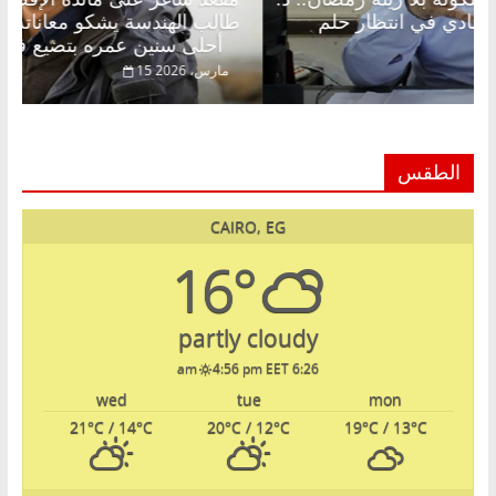
عبدالخالق فاروق خبير اقتصادي في انتظار حلم
طالب
الحرية ولمة الحبايب
أحلى سنين عمره بتضيع في السجن
22 فبراير، 2026
15 مار
الطقس
CAIRO, EG
16°
partly cloudy
4:56 pm EET
6:26 am
wed
tue
mon
21
°C
/ 14
°C
20
°C
/ 12
°C
19
°C
/ 13
°C