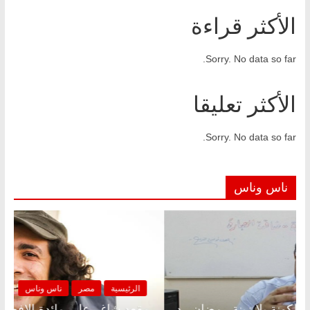
الأكثر قراءة
Sorry. No data so far.
الأكثر تعليقا
Sorry. No data so far.
ناس وناس
الرئيسية
مصر
ناس وناس
الر
مقعد شاغر على الإفطار وبلكونة بلا زينة رمضان.. د.
مقعد