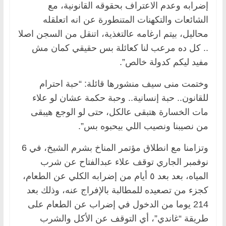
إضرابه وعدم الاعتراف بحقوقه القانونية، مع
الشائعات والتكهنات المتنطورة عن انه اتعلقله
محاليل، بيتم ارغامه عالتغذية، اتنقل من السجن اصلا
.. كل ده مرعب لنا كعائلة بس حقيقي كمان مش
مفيد ليكم كدولة خالص”.
وختمت منى سيف منشورها قائلة: “حبة احترام
للقانون.. حبة إنسانية.. وحبة حكمة عشان لو علاء
مات الخسارة هتبقى عالكل، حتى لو الوجع هيبقى
من نصيبنا ونصيب اللي بيحبوه بس”.
وتزامنا مع انطلاق مؤتمر المناخ بشرم الشيخ، في 6
نوفمبر الجاري توقف علاء عبدالفتاح عن شرب
المياه، بعد بعد ٥ أيام من إضرابه الكلي عن الطعام،
كجزء من تصعيده للمطالبة بالإفراج عنه، وذلك بعد
214 يوما من الدخول في إضراب عن الطعام على
طريقة “غاندي”، أي التوقف عن الأكل والشرب