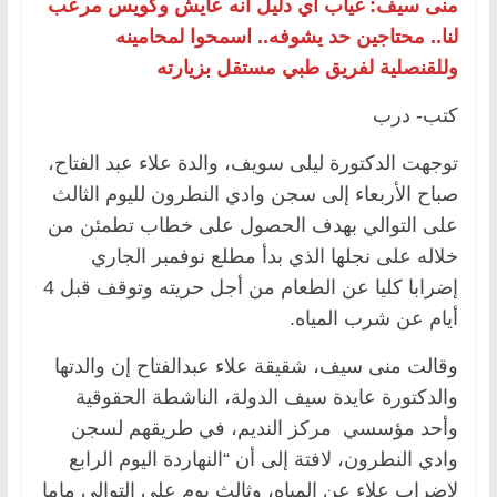
منى سيف: غياب أي دليل أنه عايش وكويس مرعب
لنا.. محتاجين حد يشوفه.. اسمحوا لمحامينه
وللقنصلية لفريق طبي مستقل بزيارته
كتب- درب
توجهت الدكتورة ليلى سويف، والدة علاء عبد الفتاح،
صباح الأربعاء إلى سجن وادي النطرون لليوم الثالث
على التوالي بهدف الحصول على خطاب تطمئن من
خلاله على نجلها الذي بدأ مطلع نوفمبر الجاري
إضرابا كليا عن الطعام من أجل حريته وتوقف قبل 4
أيام عن شرب المياه.
وقالت منى سيف، شقيقة علاء عبدالفتاح إن والدتها
والدكتورة عايدة سيف الدولة، الناشطة الحقوقية
وأحد مؤسسي مركز النديم، في طريقهم لسجن
وادي النطرون، لافتة إلى أن “النهاردة اليوم الرابع
لاضراب علاء عن المياه، وثالث يوم على التوالي ماما