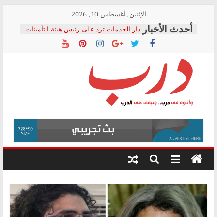
Skip
الإثنين, أغسطس 10, 2026
to
دار الخدمات ترد على رئيس هيئة التأمينات
content
بعد مؤتمره الصحفي: إنكار الأزمة لا ينهي
معاناة أصحاب المعاشات.. ونطالب بكشف
الشركة المنفذة
فرحات سليمان يكتب: القطاع الصحي إلى
أين؟
حزب التحالف الشعبي يطلق لجنة “الحق
درب
في الصحة” بالإسكندرية لرصد الانتهاكات
ودعم المرضى
صور .. اعتماد الرسومات النهائية للقرار
وأتوه
الوزاري لمدينة الصحفيين.. وانتهاء أعمال
في
إنشاء المبنى الإداري
درب..
المجلس القومي لحقوق الإنسان يعلن
وتبقى
متابعة قضية الدكتور محمد زهران.. ويؤكد:
هي
قرينة البراءة وضمانات المحاكمة العادلة
حق أصيل
الدرب