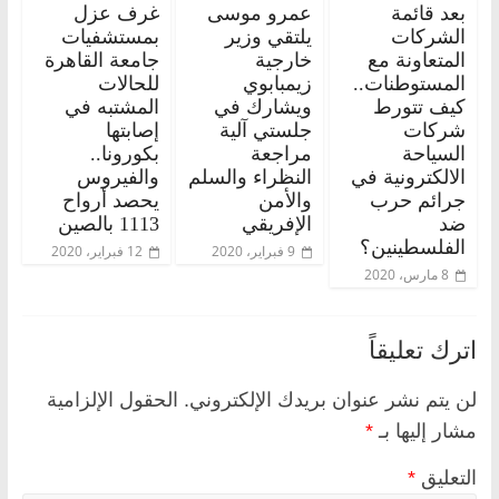
بعد قائمة
عمرو موسى
غرف عزل
الشركات
يلتقي وزير
بمستشفيات
المتعاونة مع
خارجية
جامعة القاهرة
المستوطنات..
زيمبابوي
للحالات
كيف تتورط
ويشارك في
المشتبه في
شركات
جلستي آلية
إصابتها
السياحة
مراجعة
بكورونا..
الالكترونية في
النظراء والسلم
والفيروس
جرائم حرب
والأمن
يحصد أرواح
ضد
الإفريقي
1113 بالصين
الفلسطينين؟
9 فبراير، 2020
12 فبراير، 2020
8 مارس، 2020
اترك تعليقاً
لن يتم نشر عنوان بريدك الإلكتروني.
الحقول الإلزامية
مشار إليها بـ
*
التعليق
*