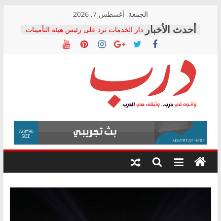
Skip
الجمعة, أغسطس 7, 2026
to
دار الخدمات ترد على رئيس هيئة التأمينات
content
بعد مؤتمره الصحفي: إنكار الأزمة لا ينهي
معاناة أصحاب المعاشات.. ونطالب بكشف
الشركة المنفذة
فرحات سليمان يكتب: القطاع الصحي إلى
أين؟
حزب التحالف الشعبي يطلق لجنة “الحق
درب
في الصحة” بالإسكندرية لرصد الانتهاكات
ودعم المرضى
صور .. اعتماد الرسومات النهائية للقرار
وأتوه
الوزاري لمدينة الصحفيين.. وانتهاء أعمال
في
إنشاء المبنى الإداري
درب..
المجلس القومي لحقوق الإنسان يعلن
وتبقى
متابعة قضية الدكتور محمد زهران.. ويؤكد:
هي
قرينة البراءة وضمانات المحاكمة العادلة
حق أصيل
الدرب