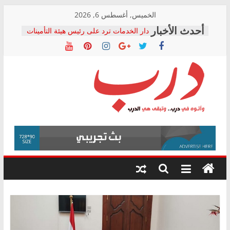
Skip
الخميس, أغسطس 6, 2026
to
دار الخدمات ترد على رئيس هيئة التأمينات
content
بعد مؤتمره الصحفي: إنكار الأزمة لا ينهي
معاناة أصحاب المعاشات.. ونطالب بكشف
الشركة المنفذة
فرحات سليمان يكتب: القطاع الصحي إلى
أين؟
حزب التحالف الشعبي يطلق لجنة “الحق
درب
في الصحة” بالإسكندرية لرصد الانتهاكات
ودعم المرضى
صور .. اعتماد الرسومات النهائية للقرار
وأتوه
الوزاري لمدينة الصحفيين.. وانتهاء أعمال
في
إنشاء المبنى الإداري
درب..
المجلس القومي لحقوق الإنسان يعلن
وتبقى
متابعة قضية الدكتور محمد زهران.. ويؤكد:
هي
قرينة البراءة وضمانات المحاكمة العادلة
حق أصيل
الدرب