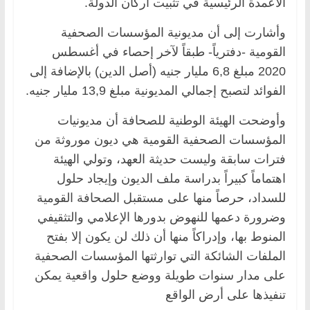
الأعمدة الرئيسية في تثبيت أركان الدولة.
وأشارت إلى أن مديونية المؤسسات الصحفية
القومية -دفترياً- طبقاً لآخر إحصاء في أغسطس
2020 مبلغ 6,8 مليار جنيه (أصل الدين) بالإضافة إلى
الفوائد لتصبح إجمالي المديونية مبلغ 13,9 مليار جنيه.
وأوضحت الهيئة الوطنية للصحافة أن مديونيات
المؤسسات الصحفية القومية هي ديون موروثة من
فترات سابقة وليست حديثة العهد، وتولي الهيئة
اهتماماً كبيراً بدراسة ملف الديون وإيجاد حلول
للسداد، حرصاً منها على مستقبل الصحافة القومية
وضرورة دعمها للنهوض بدورها الإعلامي والتثقيفي
المنوط بها، وإدراكاً منها أن ذلك لن يكون إلا بفتح
الملفات الشائكة التي توارثتها المؤسسات الصحفية
على مدار سنوات طويلة ووضع حلول واقعية يمكن
تنفيذها على أرض الواقع