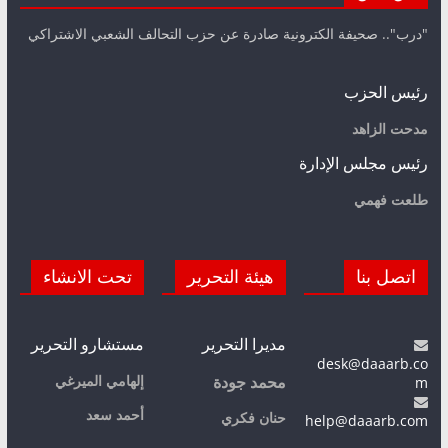
"درب".. صحيفة الكترونية صادرة عن حزب التحالف الشعبي الاشتراكي
رئيس الحزب
مدحت الزاهد
رئيس مجلس الإدارة
طلعت فهمي
اتصل بنا
هيئة التحرير
تحت الانشاء
مديرا التحرير
مستشارو التحرير
desk@daaarb.co
m
إلهامي الميرغي
محمد جودة
أحمد سعد
حنان فكري
help@daaarb.com