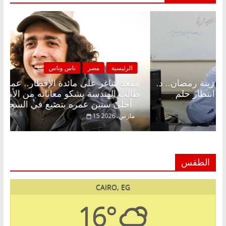
لرئيسية
مصر
ناس وناس
الرئيسية
د شاغر على الإفطار وبلكونة بلا زينة رمضان.. د.
مقعد شا
الخالق فاروق خبير اقتصادي في انتظار حلم
طالب اله
أحلى سنين عمره بتضيع في السجن
فبراير، 2026
15 مارس، 2026
الطقس
CAIRO, EG
16°