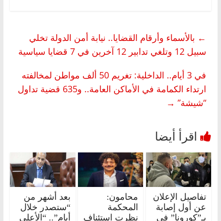
←
بالأسماء وأرقام القضايا.. نيابة أمن الدولة تخلي
سبيل 12 وتلغي تدابير 12 آخرين في 7 قضايا سياسية
في 3 أيام.. الداخلية: تغريم 50 ألف مواطن لمخالفته
ارتداء الكمامة في الأماكن العامة.. و635 قضية تداول
“شيشة”
→
تفاصيل الإعلان
محامون:
بعد أشهر من
عن أول إصابة
المحكمة
“ستصدر خلال
بـ”كورونا” في
نظرت استئناف
أيام”.. “الأعلى