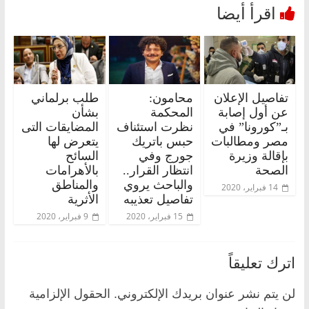
تفاصيل الإعلان
محامون:
طلب برلماني
عن أول إصابة
المحكمة
بشأن
بـ”كورونا” في
نظرت استئناف
المضايقات التى
مصر ومطالبات
حبس باتريك
يتعرض لها
بإقالة وزيرة
جورج وفي
السائح
الصحة
انتظار القرار..
بالأهرامات
والباحث يروي
والمناطق
14 فبراير، 2020
تفاصيل تعذيبه
الأثرية
15 فبراير، 2020
9 فبراير، 2020
اترك تعليقاً
لن يتم نشر عنوان بريدك الإلكتروني.
الحقول الإلزامية