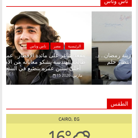
ناس وناس
لرئيسية
مصر
ناس وناس
الرئيسية
د شاغر على الإفطار وبلكونة بلا زينة رمضان.. د.
مقعد شا
الخالق فاروق خبير اقتصادي في انتظار حلم
طالب اله
أحلى سنين عمره بتضيع في السجن
فبراير، 2026
15 مارس، 2026
الطقس
CAIRO, EG
16°