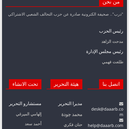
من نحن
"درب".. صحيفة الكترونية صادرة عن حزب التحالف الشعبي الاشتراكي
رئيس الحزب
مدحت الزاهد
رئيس مجلس الإدارة
طلعت فهمي
اتصل بنا
هيئة التحرير
تحت الانشاء
مديرا التحرير
مستشارو التحرير
desk@daaarb.co
m
إلهامي الميرغي
محمد جودة
أحمد سعد
حنان فكري
help@daaarb.com