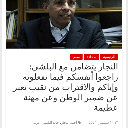
الرئيسية
صحافة
مصر
النجار يتضامن مع البلشي:
راجعوا أنفسكم فيما تفعلونه
وإياكم والاقتراب من نقيب يعبر
عن ضمير الوطن وعن مهنة
عظيمة
,
,
14 سبتمبر، 2024
أحمد النجار
خالد البلشي
درب