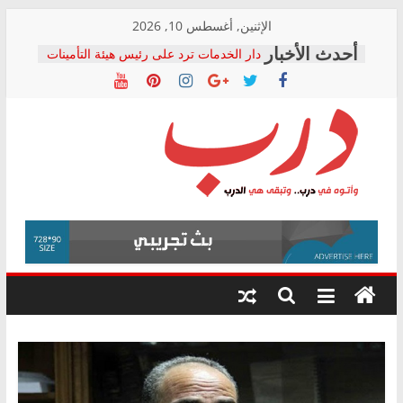
Skip
الإثنين, أغسطس 10, 2026
to
دار الخدمات ترد على رئيس هيئة التأمينات
content
بعد مؤتمره الصحفي: إنكار الأزمة لا ينهي
معاناة أصحاب المعاشات.. ونطالب بكشف
الشركة المنفذة
فرحات سليمان يكتب: القطاع الصحي إلى
أين؟
حزب التحالف الشعبي يطلق لجنة “الحق
درب
في الصحة” بالإسكندرية لرصد الانتهاكات
ودعم المرضى
صور .. اعتماد الرسومات النهائية للقرار
وأتوه
الوزاري لمدينة الصحفيين.. وانتهاء أعمال
في
إنشاء المبنى الإداري
درب..
المجلس القومي لحقوق الإنسان يعلن
وتبقى
متابعة قضية الدكتور محمد زهران.. ويؤكد:
هي
قرينة البراءة وضمانات المحاكمة العادلة
حق أصيل
الدرب