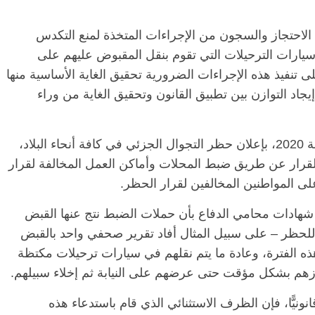
 الاحتجاز والسجون من الإجراءات المتخذة لمنع التكدس
سيارات الترحيلات التي تقوم بنقل المقبوض عليهم على
ى تنفيذ هذه الإجراءات الضرورية تحقيق الغاية الأساسية منها
اد التوازن بين تطبيق القانون وتحقيق الغاية من وراء
فمنذ إصدار رئيس الوزراء القرار رقم 768 لسنة 2020، بإعلان حظر التجوال الجزئي في كافة أنحاء البلاد،
زة بتنفيذ القرار عن طريق ضبط المحلات وأماكن العمل المخالفة لقرار
على المواطنين المخالفين لقرار الحظر.
لى شهادات محامي الدفاع بأن حملات الضبط نتج عنها القبض
للحظر – على سبيل المثال أفاد تقرير صحفي واحد بالقبض
ي هذه الفترة، وعادة ما يتم نقلهم في سيارات ترحيلات مكتظة
جازهم بشكل مؤقت حتى عرضهم على النيابة ثم إخلاء سبيلهم.
نيًّا، فإن الظرف الاستثنائي الذي قام باستدعاء هذه