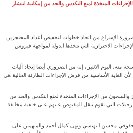
 الإجراءات المتخذة لمنع التكدس والحد من إمكانية انتشار
الرئيسية
مصر
ناس وناس
اس وناس
مقعد شاغر على مائدة الإفطار.. يحيى
ضرورة الإسراع من اتحاذ خطوات لتخفيض أعداد المحتجزين
. نور فرحات فقيه
حسين عبدالهادي فارس مقاومة
ايا الوطن وانحاز
الخصخصة الذي دافع عن المال العام
جراءات الاحترازية التي تتخذها الدولة لمواجهة فيروس
(بروفايل)
21 فبراير، 2026
 منه، اليوم الاثنين، إنه من الضروري أيضا إيجاد آليات
لأن الغاية الأساسية من فرض الإجراءات الطارئة الحالية هي
تجاز والسجون من الإجراءات المتخذة لمنع التكدس والحد من
ترحيلات التي تقوم بنقل المقبوض عليهم على خلفية مخالفة
الحقوقي محسن البهنسي ونهى كمال أحمد والمتهمين على