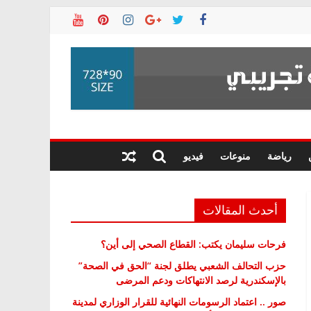
رياضة
منوعات
فيديو
أحدث المقالات
فرحات سليمان يكتب: القطاع الصحي إلى أين؟
حزب التحالف الشعبي يطلق لجنة “الحق في الصحة”
بالإسكندرية لرصد الانتهاكات ودعم المرضى
صور .. اعتماد الرسومات النهائية للقرار الوزاري لمدينة