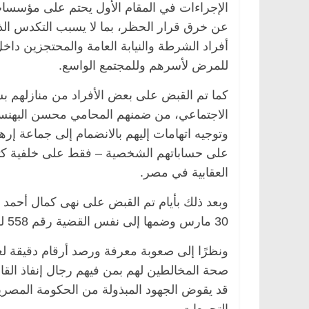
الإجراءات في المقام الأول يحتم على مؤسسات 
عن خرق قرار الحظر، بما لا يسبب التكدس ال
أفراد الشرطة والنيابة العامة والمحتجزين دا
للمرض لأسرهم وللمجتمع الواسع.
كما تم القبض على بعض الأفراد من منازلهم 
وتوجيه اتهامات إليهم بالانضمام إلى جماعة إره
على حساباتهم الشخصية – فقط على خلفية كتا
العقابية في مصر.
وبعد ذلك بأيام تم القبض على نهى كمال أحمد ف
30 مارس وضمها إلى نفس القضية رقم 558 لسنة 2020 حصر أمن دولة وتوجيه اتهامات مشابهة.
ونظرًا إلى صعوبة معرفة ورصد أرقام دقيقة ل
صحة المخالطين لهم بمن فيهم رجال إنفاذ القا
قد يقوض الجهود المبذولة من الحكومة المصرية