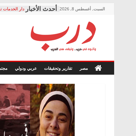
Skip
السبت, أغسطس 8, 2026
دار الخدمات تر
to
بعد مؤتمره الص
معاناة أصحاب
content
الشركة المنفذ
فرحات سليمان
درب
أين؟
حزب التحالف 
في الصحة” بال
وأتوه
ودعم المرضى
صور .. اعتماد 
في
مصر
تقارير وتحقيقات
عربي ودولي
مجتم
الوزاري لمدينة
درب..
إنشاء المبنى ا
وتبقى
المجلس القومي
هي
متابعة قضية ال
الدرب
قرينة البراءة 
حق أصيل