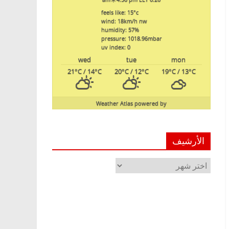
feels like: 15
°c
wind: 18
km/h
nw
humidity: 57
%
pressure: 1018.96
mbar
uv index: 0
wed
tue
mon
21
°C
/ 14
°C
20
°C
/ 12
°C
19
°C
/ 13
°C
Weather Atlas
powered by
الأرشيف
الأرشيف