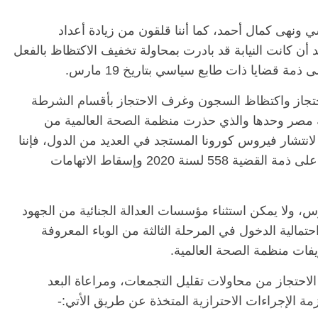
نهى كمال أحمد، كما أننا قلقون من زيادة أعداد
أن كانت النيابة قد بادرت بمحاولة تخفيف الاكتظاظ بالفعل
تجاز واكتظاظ السجون وغرف الاحتجاز بأقسام الشرطة
 به مصر وحدها والذي حذرت منظمة الصحة العالمية من
انتشار فيروس كورونا المستجد في العديد من الدول، فإننا
ندعو النيابة العامة إلى إخلاء سبيل المحبوسين على ذمة القضية 558 لسنة 2020 وإسقاط الاتهامات
وس، ولا يمكن استثناء مؤسسات العدالة الجنائية من الجهود
احتمالية الدخول في المرحلة الثالثة من الوباء المعروفة
يفات منظمة الصحة العالمية.
لاحتجاز من محاولات تقليل التجمعات، ومراعاة البعد
مة الإجراءات الاحترازية المتخذة عن طريق الأتي:-