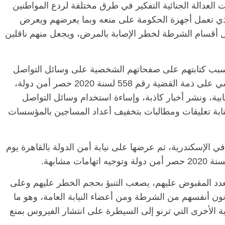
العدالة الجنائية التفكير في طرق مختلفة لردع المواطنين
ذي تعمل أجهزة الحكومة على منعه وبما يعرضهم ويعرض
خل أقسام الشرطة لخطر الإصابة بالمرض، ويجعل منهم ناقلين
بسبب كتابتهم على صفحاتهم الشخصية على وسائل التواصل
الاجتماعي، من ضمنهم المحامي محسن البهنسي على ذمة القضية رقم 558 لسنة 2020 حصر أمن دولة،
ابية، ونشر أخبار كاذبة، وإساءة استخدام وسائل التواصل
بة تعليقات ومطالبات بتخفيف أعداد المساجين بالمؤسسات
ي الإسكندرية، ثم عرضها على نيابة أمن الدولة بالقاهرة يوم
عدد المقبوض عليهم، يصعب التنبؤ بحجم الخطر عليهم وعلى
نون أنفسهم من الشرطة ومن أعضاء النيابة العامة، وهو ما
 الأخرى التي ترنو إلى السيطرة على انتشار الفيروس بمنع