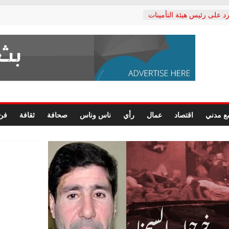
د على رئيس هيئة التأمينات
حفي: إنكار الأزمة لا ينهي
 المعاشات.. ونطالب بكشف
ة
 يكتب: القطاع الصحي إلى
الشعبي يطلق لجنة “الحق
إسكندرية لرصد الانتهاكات
الرسومات النهائية للقرار
ع مدني
اقتصاد
عمال
رأي
ناس وناس
صحافة
ثقافة
فن
 الصحفيين.. وانتهاء أعمال
لإداري
 لحقوق الإنسان يعلن
دكتور محمد زهران.. ويؤكد:
وضمانات المحاكمة العادلة