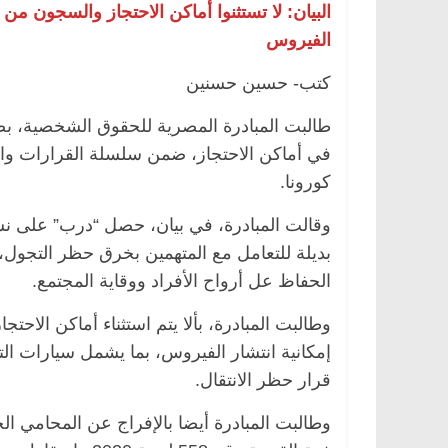
البيان: لا تستثنوا أماكن الاحتجاز والسجون من
الفيروس
كتب- حسين حسنين
الرئيسية
مصر
ناس وناس
الرئيسية
مصر
ن
طالبت المبادرة المصرية للحقوق الشخصية، ب
د. عبدالخالق فاروق.. خبير اقتصادي
في ذكرى رحيله.. د
يحتفل بذكرى ميلاده وحيداً على أبواب
قانوني دافع عن قض
في أماكن الاحتجاز، ضمن سلسلة القرارات والإ
السبعين (بروفايل)
للحرية (بروفايل)
كورونا.
26 يناير، 2026
26 يناير، 2026
وقالت المبادرة، في بيان، حصل “درب” على نسخة
بديلة للتعامل مع المتهمين بخرق حظر التجول، 
الحفاظ عل أرواح الأفراد ووقاية المجتمع.
وطالبت المبادرة، بألا يتم استثناء أماكن الاح
إمكانية انتشار الفيروس، بما يشمل سيارات ال
قرار حظر الانتقال.
وطالبت المبادرة أيضا بالإفراج عن المحامي 