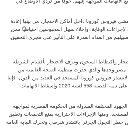
5 لسنة 2020 وإسقاط جميع الاتهامات الموجهة إليهم، خوفا من تردي الأوضاع في
ها، 4 طرق لمواجهة تفشي فيروس كورونا داخل أماكن الاحتجاز، من بينها إعادة
لإجراءات الوقاية، وإخلاء سبيل المحبوسين احتياطيًّا ممن
لهم من انعدام القدرة على التأثير على مجرى التحقيق.
تجاز واكتظاظ السجون وغرف الاحتجاز بأقسام الشرطة
 به مصر وحدها والذي حذرت منظمة الصحة العالمية من
انتشار فيروس كورونا المستجد في العديد من الدول، فإننا
ندعو النيابة العامة إلى إخلاء سبيل المحبوسين على ذمة القضية 558 لسنة 2020 وإسقاط الاتهامات
الجهود المختلفة المبذولة من الحكومة المصرية لمواجهة
كورونا المستجد، ومنها الإجراءات الاحترازية بمنع التجمعات وتعليق
حظر التجول الجزئي بانتشار شرطي وتحرك النيابة العامة