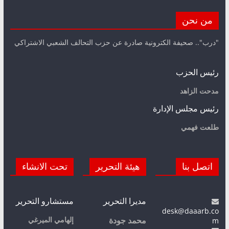
من نحن
"درب".. صحيفة الكترونية صادرة عن حزب التحالف الشعبي الاشتراكي
رئيس الحزب
مدحت الزاهد
رئيس مجلس الإدارة
طلعت فهمي
اتصل بنا
هيئة التحرير
تحت الانشاء
مديرا التحرير
مستشارو التحرير
desk@daaarb.co
m
إلهامي الميرغي
محمد جودة