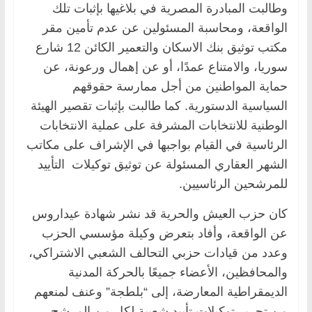
وطالبت المبادرة المصرية في بلاغيها بإثبات تلك
الواقعة، ومحاسبة المسئولين عن عدم تأمين مقر
مكتب توثيق بنك الاسكان والتعمير الكائن 12 شارع
سوريا، والامتناع عمدًا، أو عن إهمال ورعونة، عن
حماية المواطنين من أجل ممارسة حقوقهم
السياسية الدستورية. كما طالبت بإثبات تقصير الهيئة
الوطنية للانتخابات المشرفة على عملية الانتخابات
الرئاسية في القيام بواجبها في الإشراف على مكاتب
الشهر العقاري المسئولة عن توثيق توكيلات التأييد
للمرشحين الرئاسيين.
كان حزب العيش والحرية قد نشر شهادة عيداروس
عن الواقعة، وأفاد بتعرض وكيلة مؤسسي الحزب
وعدد من قيادات حزبي التحالف الشعبي الاشتراكي،
والمحافظين، الأعضاء جميعًا بالحركة المدنية
الديمقراطية المعارضة، إلى “بلطجة” وعنف لمنعهم
من تحرير توكيلات تأييد شعبية لكل من المرشح