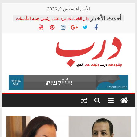
Skip
الأحد, أغسطس 9, 2026
to
دار الخدمات ترد على رئيس هيئة التأمينات
content
بعد مؤتمره الصحفي: إنكار الأزمة لا ينهي
معاناة أصحاب المعاشات.. ونطالب بكشف
الشركة المنفذة
فرحات سليمان يكتب: القطاع الصحي إلى
أين؟
حزب التحالف الشعبي يطلق لجنة “الحق
درب
في الصحة” بالإسكندرية لرصد الانتهاكات
ودعم المرضى
صور .. اعتماد الرسومات النهائية للقرار
وأتوه
الوزاري لمدينة الصحفيين.. وانتهاء أعمال
في
إنشاء المبنى الإداري
درب..
المجلس القومي لحقوق الإنسان يعلن
وتبقى
متابعة قضية الدكتور محمد زهران.. ويؤكد:
هي
قرينة البراءة وضمانات المحاكمة العادلة
حق أصيل
الدرب