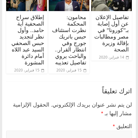
تفاصيل الإعلان
محامون:
إطلاق سراح
عن أول إصابة
المحكمة
الصحفية آية
بـ”كورونا” في
نظرت استئناف
حامد.. وأول
مصر ومطالبات
حبس باتريك
نظر لتجديد
بإقالة وزيرة
جورج وفي
حبس الصحفي
الصحة
انتظار القرار..
السيد عبد اللاه
والباحث يروي
أمام دائرة
14 فبراير، 2020
تفاصيل تعذيبه
المشورة
15 فبراير، 2020
15 فبراير، 2020
اترك تعليقاً
لن يتم نشر عنوان بريدك الإلكتروني.
الحقول الإلزامية
مشار إليها بـ
*
التعليق
*