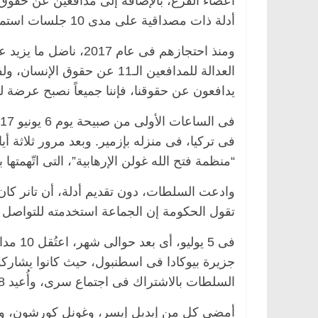
أعضاء الفرع، بالإضافة إلى مدافعين عن حقوق ا
أدلة ذات مصداقية على مدى 10 جلسات استماع.
ومنذ احتجازهم فى عام
العدالة للمدافعين الـ11 عن ح
يدافعون عن حقوقنا، فإننا جميعاً نصبح عرضة 
فى تركيا، فى منزله بإزمير. وبعد مرور ثلاثة أيا
“منظمة فتح الله غولن الإرهابية”، التى اتّهمتها ب
الرئيسية
مصر
ناس وناس
الرئيسية
مصر
ن
تقول الحكومة إن الجماعة استخدمته للتواصل فيم
د. عبدالخالق فاروق.. خبير اقتصادي
في ذكرى رحيله.. د
يحتفل بذكرى ميلاده وحيداً على أبواب
قانوني دافع عن قض
السبعين (بروفايل)
للحرية (بروفايل)
فى 5 ي
26 يناير، 2026
26 يناير، 2026
جزيرة بيوكادا فى اسطنبول، حيث كانوا يشارك
السلطات بالاشتراك فى اجتماع سرى، وأُعيد 8 منهم إلى السجن بناءً على تلك المزاعم.
أمضى كل من إيديل إيسر، وغونل كورشون، وأوزل