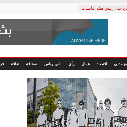
رد على رئيس هيئة التأمينات
حفي: إنكار الأزمة لا ينهي
 المعاشات.. ونطالب بكشف
ة
 يكتب: القطاع الصحي إلى
الشعبي يطلق لجنة “الحق
إسكندرية لرصد الانتهاكات
الرسومات النهائية للقرار
ع مدني
اقتصاد
عمال
رأي
ناس وناس
صحافة
ثقافة
فن
 الصحفيين.. وانتهاء أعمال
لإداري
ي لحقوق الإنسان يعلن
لدكتور محمد زهران.. ويؤكد:
وضمانات المحاكمة العادلة