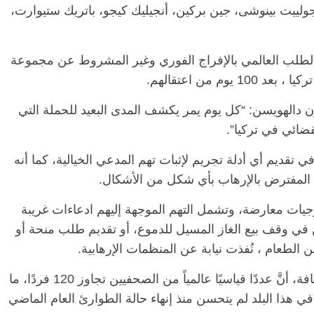
 جولييت بينوشى، جين بركين، أنجيليك كيجو، باتريك ستيوارت،
لطلب العالمي بالإفراج الفوري وغير المشروط عن مجموعة
م من اعتقالهم.
ن دالهويسن: “كل يوم يمر يكشف المدى البعيد للحملة التي
قضائي في تركيا”.
ي تقديم أي أدلة تجريم لإثبات تهم المدعي الخيالية، كما أنه
ي المفترض بالإرهاب بأي شكل من الأشكال.
يات معارضة، وتشمل التهم الموجهة إليهم ادعاءات غريبة
في وقف بيع الغاز المسيل للدموع، أو تقديم طلب منحة أو
لطعام ، نُفذت نيابة عن المنظمات الإرهابية.
وفي نوفمبر الماضي، ذكر المعهد الدولي للصحافة، أنَّ عددًا قياسيًا عالمياً من الصحفيين تجاوز 120 فردًا، ما
في هذا البلد لم يتحسن منذ إنهاء حالة الطوارئ العام الماضي