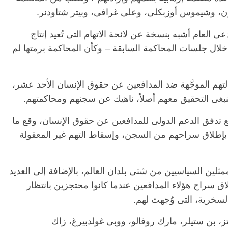
ون، وشيموس أوزبكلى، وعلى غرافى، وبيتر شتاودنر.
العام أشبه بنسخة عن لائحة الاتهام التى تُعيد إنتاج
ا خلال جلسات المحاكمة السابقة – وكأن المحاكمة برمتها لم
التهم الموجَّهة ضد المدافعين عن حقوق الإنسان الأحد عشر،
ينبغى التحقيق معهم أصلاً، ناهيك عن سجنهم ومحاكمتهم.
مع تدفق الدعم الدولى للمدافعين عن حقوق الإنسان، وقع ما
البت بإطلاق سراحهم من السجن، وإسقاط التهم غير المعقولة
ين السياسيين من شتى بلدان العالم، بالإضافة إلى العديد
ق سراح هؤلاء المدافعين عندما كانوا محتجزين بانتظار
السخرية، التى وُجهت لهم.
تز، بن ستيلر، مارك روفالو، ووبى غولدبيرغ، زاك