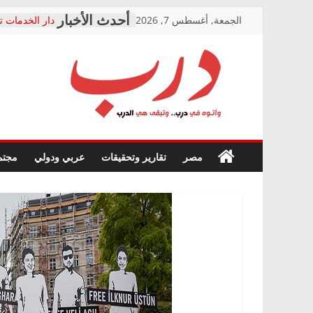
Skip
الجمعة, أغسطس 7, 2026
دار الخدمات ت
to
بعد مؤتمره الص
معاناة أصحاب
content
الشركة المنفذ
فرحات سليمان
درب
أين؟
حزب التحالف 
في الصحة” بال
وأتوه
ودعم المرضى
صور .. اعتماد 
في
مصر
تقارير وتحقيقات
عربي ودولي
مجتم
الوزاري لمدينة
درب..
إنشاء المبنى ا
وتبقى
المجلس القوم
هي
متابعة قضية ا
الدرب
قرينة البراءة 
حق أصيل