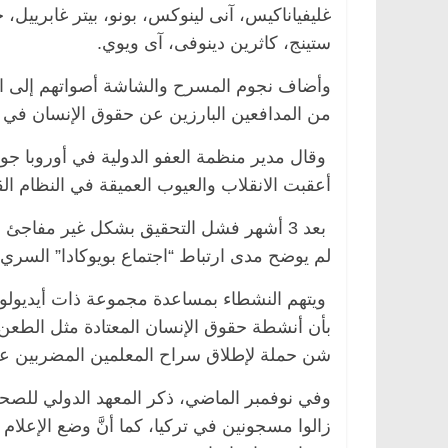
غليفياناكيس، آنى لينوكس، بونو، بيتر غابرييل،
ستينج، كاثرين دينوفى، آى ويوي.
وأضاف نجوم المسرح والشاشة أصواتهم إلى ا
من المدافعين البارزين عن حقوق الإنسان في تركيا ، بعد 100 يو
وقال مدير منظمة العفو الدولية في أوروبا جو
أعقبت الانقلاب والعيوب العميقة في النظام ال
بعد 3 أشهر فشل التحقيق بشكل غير مفاجئ ف
لم يوضح مدى ارتباط “اجتماع بويوكادا” السر
ويتهم النشطاء بمساعدة مجموعة ذات أيديولوج
بأن أنشطة حقوق الإنسان المعتادة مثل الطعن 
شن حملة لإطلاق سراح المعلمين المضربين عن ا
زالوا مسجونين في تركيا، كما أنَّ وضع الإعلام 