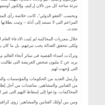
تبرئة ساحة كل من نالان إركيم، وإلكنور أوست
وبحسب “العفو الدولي”، كانت خلاصة رأى المدعى 
المزاعم التى لا تستند إلى أدلة – وثبت بطلانه
تحدث.
خلال مجريات المحاكمة لم يُثبت الادعاء العام 
ولكى تتحقق العدالة يجب تبرئتهم، بل ما كان 
وتردَّدت أصداء القضية فى سائر أنحاء العالم 
يزيد عن 2 مليون شخص العريضة التى ط
التى وُجهت لهم.
وأرسل العديد من الحكومات والمؤسسات والممثل
من الفنانين والمشاهير، مناشدات من أجل إطلا
المحاكمات، ودَعوا إلى إسقاط التهم التى تثير 
ومن بين أولئك الفنانين والمشاهير: زوى كرافي