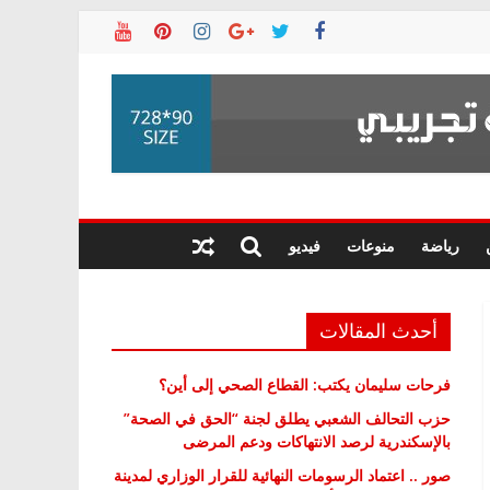
رياضة
منوعات
فيديو
أحدث المقالات
فرحات سليمان يكتب: القطاع الصحي إلى أين؟
حزب التحالف الشعبي يطلق لجنة “الحق في الصحة”
بالإسكندرية لرصد الانتهاكات ودعم المرضى
صور .. اعتماد الرسومات النهائية للقرار الوزاري لمدينة