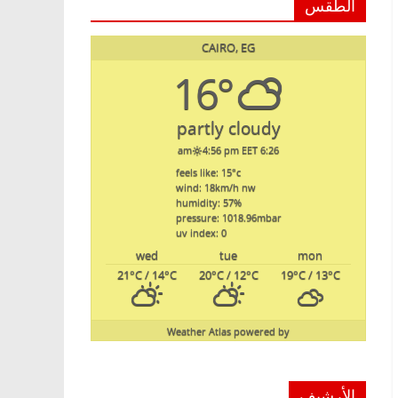
الطقس
CAIRO, EG
16°
partly cloudy
4:56 pm EET
6:26 am
feels like: 15
°c
wind: 18
km/h
nw
humidity: 57
%
pressure: 1018.96
mbar
uv index: 0
wed
tue
mon
21
°C
/ 14
°C
20
°C
/ 12
°C
19
°C
/ 13
°C
Weather Atlas
powered by
الأرشيف