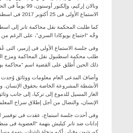
ونالان إركيم، وإل
الاستماع الأولى فى 25 أكتوبر 2017 فى اسطنبول.
كما طلبت المحكمة نقل محاكمة تانر إلى اسطن
وجَّه “اجتماع بويوكادا السري”، على الرغم من
طلب محكمة اسطنبول نقل المحاكمة ومزج الم
ذلك الحين أُطلق على القضية اسم “محاكمة بويو
وأضافَ المدعى العام معلومات ووثائق وُجد
الأنشطة المشروعة الخاصة بحقوق الإنسان. وتض
الغاز المسيل للدموع إلى تركيا، إلى جانب وث
الإنسان، والنضال من أجل إطلاق سراح المعلم
وفى أحدث جلسة استماع، عقدت فى نوفمبر الما
إدانات ضد تانر كيليش بتهمة “العضوية فى منظم
كورشون وفيلى أكيو ونجاة تاشتان، بتهمة مساع