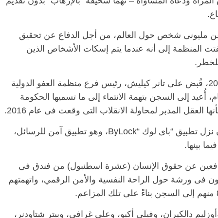
لمرأة ودعاة المساواة – تهماً سخيفة “بالإرهاب” بدون تقديم
 2017، ناضل ما يزيد عن مليونى شخص حول العالم، من أجل الدفاع عن تحقيق
قوق الإنسان، ولفتت المنظمة إلى أنه عندما يتم إسكات الأشخاص الذين
للخطر.
فى الساعات الأولى من صبيحة يوم 6 يونيو 2017، قُبض على تانر كيليش، رئيس فرع منظمة العفو الدولية
م، أُعيد إلى السجن بتهمة الانتماء إلى ما تسميها الحكومة
أنها العقل المدبر لمحاولة الانقلاب التى وقعت فى عام 2016.
الرئيسية
مصر
ناس وناس
اس وناس
وادعت السلطات، دون تقديم أدلة، أن تانر كان نزل تطبيق “باى لوك “ByLock، وهو تطبيق آمن للرسائل،
مقعد شاغر على مائدة الإفطار.. يحيى
ا بينها.
. نور فرحات فقيه
حسين عبدالهادي فارس مقاومة
ايا الوطن وانحاز
الخصخصة الذي دافع عن المال العام
(بروفايل)
وليو، أى بعد حوالى شهر، اعتُقل 10 مدافعين عن حقوق الإنسان (عشرة اسطنبول) من فندق فى
21 فبراير، 2026
ون فى ورشة حول الراحة النفسية والأمن الرقمي، واتهمتهم
يم دالكيران، وفيلى أكيو، وعلى غرافى، وبيتر شتاودنر،