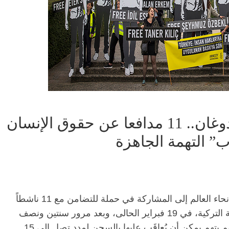
العدالة التركية على هوى أردوغان.. 11 مدافعا عن حقوق الإنسان
ب” التهمة الجاهزة
دعت منظمة العفو الدولية النشطاء في جميع أنحاء العالم إلى المشاركة في حملة للتضامن مع 11 ناشطاً
فى مجال حقوق الإنسان، يمثلون أمام المحكمة التركية، في 19 فبراير الحالى، وبعد مرور سنتين ونصف
على احتجازهم أول مرة، لسماع أحكامها بشأنهم بتهم يمكن أن يُعاقَب عليها بالسجن لمدد تصل إلى 15