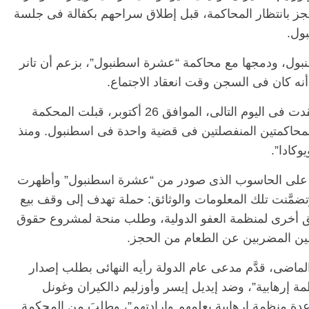
كنور أوستون، 99 يوماً فى الحجز بانتظار المحاكمة، قبل إطلاق سراحهم بكفالة فى جلسة
بول، ودمجها مع محاكمة “عشرة اسطنبول”، بزعم أن تانر
 أنه كان فى السجن وقت انعقاد الاجتماع.
وفى جلسة الاستماع الأولى فى إزمير، التى عُقدت فى اليوم التالى، الموافق 26 أكتوبر، قبلت المحكمة
حاكمتين المنفصلتين فى قضية واحدة فى اسطنبول. ومنذ
كادا”.
ت على الحاسوب الذى صودر من “عشرة اسطنبول” وأظهرت
مَّنت تلك المعلومات والوثائق: حملة تهدف إلى وقف بيع
ائق أخرى لمنظمة العفو الدولية، وطلب منحة لمشروع حقوق
ين المضربين عن الطعام من الحجز.
ضى، قدَّم مدعى عام الدولة رأيه النهائى بطلب إصدار
ة إرهابية”، وضد إيديل إيسر وأوزليم دالكيران وغونل
دة منظمة إرهابية بعلمهم وإرادتهم”، وطلبَ من المحكمة