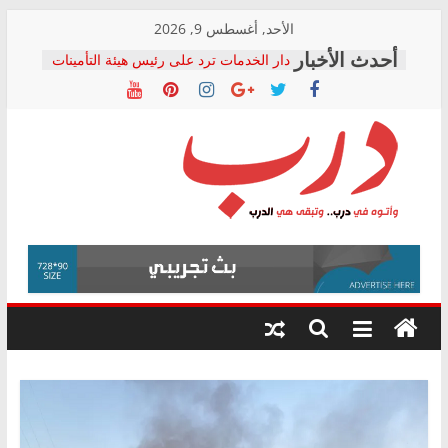
Skip
الأحد, أغسطس 9, 2026
to
دار الخدمات ترد على رئيس هيئة التأمينات
content
بعد مؤتمره الصحفي: إنكار الأزمة لا ينهي
معاناة أصحاب المعاشات.. ونطالب بكشف
الشركة المنفذة
فرحات سليمان يكتب: القطاع الصحي إلى
أين؟
حزب التحالف الشعبي يطلق لجنة “الحق
درب
في الصحة” بالإسكندرية لرصد الانتهاكات
ودعم المرضى
صور .. اعتماد الرسومات النهائية للقرار
وأتوه
الوزاري لمدينة الصحفيين.. وانتهاء أعمال
في
إنشاء المبنى الإداري
درب..
المجلس القومي لحقوق الإنسان يعلن
وتبقى
متابعة قضية الدكتور محمد زهران.. ويؤكد:
هي
قرينة البراءة وضمانات المحاكمة العادلة
حق أصيل
الدرب