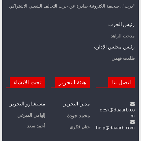
"درب".. صحيفة الكترونية صادرة عن حزب التحالف الشعبي الاشتراكي
رئيس الحزب
مدحت الزاهد
رئيس مجلس الإدارة
طلعت فهمي
اتصل بنا
هيئة التحرير
تحت الانشاء
مديرا التحرير
مستشارو التحرير
desk@daaarb.co
m
إلهامي الميرغي
محمد جودة
أحمد سعد
حنان فكري
help@daaarb.com