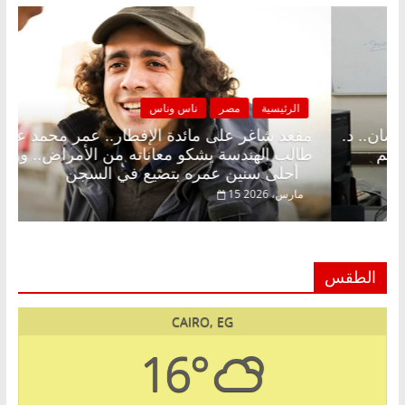
مصر
ناس وناس
الرئيسية
مصر
 على الإفطار وبلكونة بلا زينة رمضان.. د.
مقعد شاغر على
 فاروق خبير اقتصادي في انتظار حلم
طالب الهندسة ي
أحلى سنين عمره بتضيع في السجن
15 مارس، 2026
الطقس
CAIRO, EG
16°