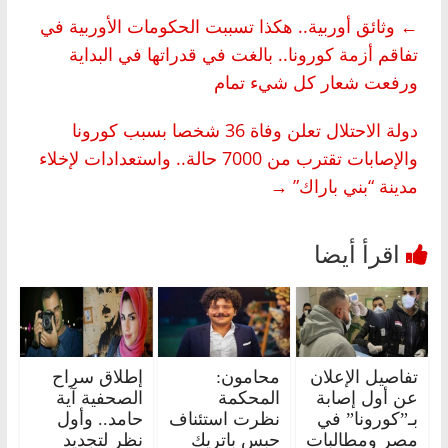
←
وثائق أوربية.. هكذا تسببت الحكومات الأوربية في
تفاقم أزمة كورونا.. بالغت في قدراتها في البداية
ورفعت شعار كل شيء تمام
دولة الاحتلال تعلن وفاة 36 شخصا بسبب كورونا
والإصابات تقترب من 7000 حالة.. واستعدادات لإخلاء
مدينة “بني باراك”
→
تفاصيل الإعلان
محامون:
إطلاق سراح
عن أول إصابة
المحكمة
الصحفية آية
بـ”كورونا” في
نظرت استئناف
حامد.. وأول
مصر ومطالبات
حبس باتريك
نظر لتجديد