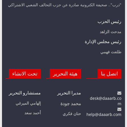
"درب".. صحيفة الكترونية صادرة عن حزب التحالف الشعبي الاشتراكي
رئيس الحزب
مدحت الزاهد
رئيس مجلس الإدارة
طلعت فهمي
اتصل بنا
هيئة التحرير
تحت الانشاء
مديرا التحرير
مستشارو التحرير
desk@daaarb.co
m
إلهامي الميرغي
محمد جودة
أحمد سعد
حنان فكري
help@daaarb.com