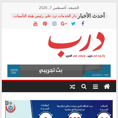
Skip
الجمعة, أغسطس 7, 2026
to
دار الخدمات ترد على رئيس هيئة التأمينات
content
بعد مؤتمره الصحفي: إنكار الأزمة لا ينهي
معاناة أصحاب المعاشات.. ونطالب بكشف
الشركة المنفذة
فرحات سليمان يكتب: القطاع الصحي إلى
أين؟
حزب التحالف الشعبي يطلق لجنة “الحق
درب
في الصحة” بالإسكندرية لرصد الانتهاكات
ودعم المرضى
صور .. اعتماد الرسومات النهائية للقرار
وأتوه
الوزاري لمدينة الصحفيين.. وانتهاء أعمال
في
إنشاء المبنى الإداري
درب..
المجلس القومي لحقوق الإنسان يعلن
وتبقى
متابعة قضية الدكتور محمد زهران.. ويؤكد:
هي
قرينة البراءة وضمانات المحاكمة العادلة
حق أصيل
الدرب