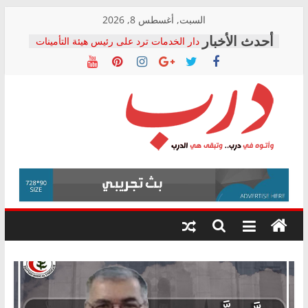
Skip
السبت, أغسطس 8, 2026
to
دار الخدمات ترد على رئيس هيئة التأمينات
content
بعد مؤتمره الصحفي: إنكار الأزمة لا ينهي
معاناة أصحاب المعاشات.. ونطالب بكشف
الشركة المنفذة
فرحات سليمان يكتب: القطاع الصحي إلى
أين؟
حزب التحالف الشعبي يطلق لجنة “الحق
درب
في الصحة” بالإسكندرية لرصد الانتهاكات
ودعم المرضى
صور .. اعتماد الرسومات النهائية للقرار
وأتوه
الوزاري لمدينة الصحفيين.. وانتهاء أعمال
في
إنشاء المبنى الإداري
درب..
المجلس القومي لحقوق الإنسان يعلن
وتبقى
متابعة قضية الدكتور محمد زهران.. ويؤكد:
هي
قرينة البراءة وضمانات المحاكمة العادلة
حق أصيل
الدرب