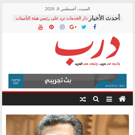
Skip
السبت, أغسطس 8, 2026
to
دار الخدمات ترد على رئيس هيئة التأمينات
content
بعد مؤتمره الصحفي: إنكار الأزمة لا ينهي
معاناة أصحاب المعاشات.. ونطالب بكشف
الشركة المنفذة
فرحات سليمان يكتب: القطاع الصحي إلى
أين؟
حزب التحالف الشعبي يطلق لجنة “الحق
درب
في الصحة” بالإسكندرية لرصد الانتهاكات
ودعم المرضى
صور .. اعتماد الرسومات النهائية للقرار
وأتوه
الوزاري لمدينة الصحفيين.. وانتهاء أعمال
في
إنشاء المبنى الإداري
درب..
المجلس القومي لحقوق الإنسان يعلن
وتبقى
متابعة قضية الدكتور محمد زهران.. ويؤكد:
هي
قرينة البراءة وضمانات المحاكمة العادلة
حق أصيل
الدرب