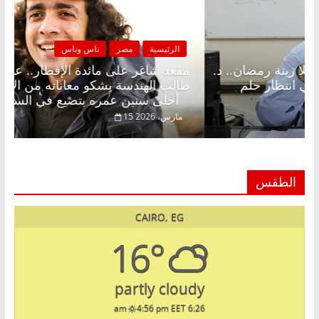
لرئيسية
مصر
ناس وناس
الرئيسية
د شاغر على الإفطار وبلكونة بلا زينة رمضان.. د.
مقعد شا
الخالق فاروق خبير اقتصادي في انتظار حلم
طالب اله
أحلى سنين عمره بتضيع في السجن
فبراير، 2026
15 مارس، 2026
الطقس
CAIRO, EG
16°
partly cloudy
4:56 pm EET
6:26 am