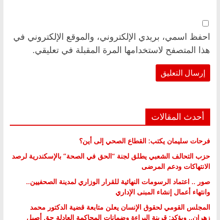
احفظ اسمي، بريدي الإلكتروني، والموقع الإلكتروني في
هذا المتصفح لاستخدامها المرة المقبلة في تعليقي.
أحدث المقالات
فرحات سليمان يكتب: القطاع الصحي إلى أين؟
حزب التحالف الشعبي يطلق لجنة “الحق في الصحة” بالإسكندرية لرصد
الانتهاكات ودعم المرضى
صور .. اعتماد الرسومات النهائية للقرار الوزاري لمدينة الصحفيين..
وانتهاء أعمال إنشاء المبنى الإداري
المجلس القومي لحقوق الإنسان يعلن متابعة قضية الدكتور محمد
زهران.. ويؤكد: قرينة البراءة وضمانات المحاكمة العادلة حق أصيل