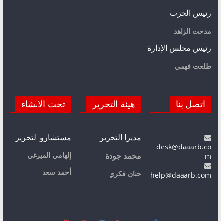
رئيس الحزب
مدحت الزاهد
رئيس مجلس الإدارة
طلعت فهمي
اتصل بنا
هيئة التحرير
تحت الانشاء
مديرا التحرير
مستشارو التحرير
desk@daaarb.co
m
إلهامي الميرغي
محمد جودة
أحمد سعد
حنان فكري
help@daaarb.com