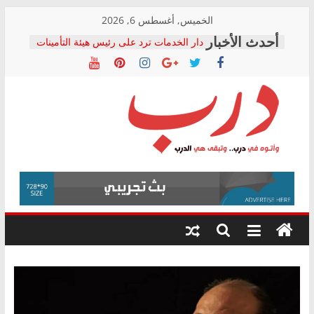
Skip
الخميس, أغسطس 6, 2026
to
دار الخدمات ترد على رئيس هيئة التأمينات
content
بعد مؤتمره الصحفي: إنكار الأزمة لا ينهي
معاناة أصحاب المعاشات.. ونطالب بكشف
الشركة المنفذة
فرحات سليمان يكتب: القطاع الصحي إلى
أين؟
حزب التحالف الشعبي يطلق لجنة “الحق
درب
في الصحة” بالإسكندرية لرصد الانتهاكات
ودعم المرضى
صور .. اعتماد الرسومات النهائية للقرار
وأتوه
الوزاري لمدينة الصحفيين.. وانتهاء أعمال
في
إنشاء المبنى الإداري
درب..
المجلس القومي لحقوق الإنسان يعلن
وتبقى
متابعة قضية الدكتور محمد زهران.. ويؤكد:
هي
قرينة البراءة وضمانات المحاكمة العادلة
حق أصيل
الدرب