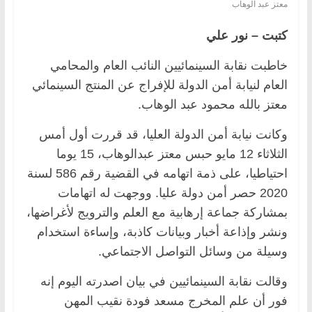
معتز عبد الوهاب
كتبت – نور علي
خاطبت نقابة السينمائيين النائب العام والمحامي
العام لنيابة أمن الدولة للإفراج عن المنتج السينمائي
معتز بالله محمود عبد الوهاب.
وكانت نيابة أمن الدولة العليا، قد قررت أول أمس
الثلاثاء 12 مايو حبس معتز عبدالوهاب، 15 يوما
احتياطيا، على ذمة اتهامه في القضية رقم 586 لسنة
2020 حصر أمن دولة عليا. ووجهت له اتهامات
بمشاركة جماعة إرهابية مع العلم والترويج لأغراضها،
ونشر وإذاعة أخبار وبيانات كاذبة، وإساءة استخدام
وسيلة من وسائل التواصل الاجتماعي.
وقالت نقابة السينمائيين في بيان اصدرته اليوم إنه
فور أن علم المخرج مسعد فودة نقيب المهن