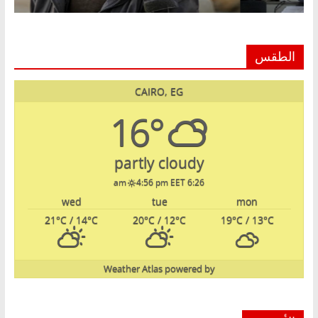
الطقس
CAIRO, EG
16°
partly cloudy
4:56 pm EET
6:26 am
wed
tue
mon
21
°C
/ 14
°C
20
°C
/ 12
°C
19
°C
/ 13
°C
Weather Atlas
powered by