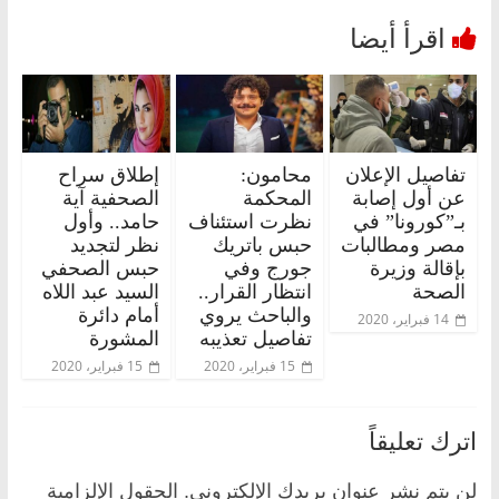
تفاصيل الإعلان
محامون:
إطلاق سراح
عن أول إصابة
المحكمة
الصحفية آية
بـ”كورونا” في
نظرت استئناف
حامد.. وأول
مصر ومطالبات
حبس باتريك
نظر لتجديد
بإقالة وزيرة
جورج وفي
حبس الصحفي
الصحة
انتظار القرار..
السيد عبد اللاه
والباحث يروي
أمام دائرة
14 فبراير، 2020
تفاصيل تعذيبه
المشورة
15 فبراير، 2020
15 فبراير، 2020
اترك تعليقاً
لن يتم نشر عنوان بريدك الإلكتروني.
الحقول الإلزامية