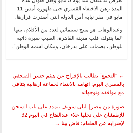
تعرض للاعتقال منذ يوم 5 مايو وظل طوال هذه
المدة رهن الاختفاء القسري حتى ظهوره أمس 11
مايو في مقر نيابة أمن الدولة التي أصدرت قرارها.
وعبدالوهاب هو منتج سينمائي لعدد من الأفلام، بينها
“لما بنتولد، قلب مدينة القاهرة، الطيب سيرة ذاتيه
للوطن، بصمات علي بدرخان، ومكان اسمه الوطن”.
←
“التجمع” يطالب بالإفراج عن هيثم حسن الصحفي
بالمصري اليوم: اتهامه بالانتماء لجماعة ارهابية يتنافى
مع مواقفه وتوجهاته
صورة من مصر| ليلى سويف تتمدد على باب السجن
للإطمئنان على نجلها علاء عبدالفتاح في اليوم 32
لإضرابه عن الطعام: فاض بينا
→