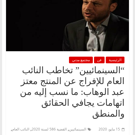
الرئيسية
فن
مجتمع مدني
“السينمائيين” تخاطب النائب
العام للإفراج عن المنتج معتز
عبد الوهاب: ما نسب إليه من
اتهامات يجافي الحقائق
والمنطق
,
,
,
15 مايو، 2020
السينمائيين
القضية 586 لسنة 2020
النائب العام