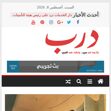
Skip
السبت, أغسطس 8, 2026
to
دار الخدمات ترد على رئيس هيئة التأمينات
content
بعد مؤتمره الصحفي: إنكار الأزمة لا ينهي
معاناة أصحاب المعاشات.. ونطالب بكشف
الشركة المنفذة
فرحات سليمان يكتب: القطاع الصحي إلى
أين؟
حزب التحالف الشعبي يطلق لجنة “الحق
درب
في الصحة” بالإسكندرية لرصد الانتهاكات
ودعم المرضى
صور .. اعتماد الرسومات النهائية للقرار
وأتوه
الوزاري لمدينة الصحفيين.. وانتهاء أعمال
في
إنشاء المبنى الإداري
درب..
المجلس القومي لحقوق الإنسان يعلن
وتبقى
متابعة قضية الدكتور محمد زهران.. ويؤكد:
هي
قرينة البراءة وضمانات المحاكمة العادلة
حق أصيل
الدرب