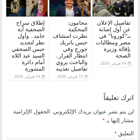
تفاصيل الإعلان
محامون:
إطلاق سراح
عن أول إصابة
المحكمة
الصحفية آية
بـ”كورونا” في
نظرت استئناف
حامد.. وأول
مصر ومطالبات
حبس باتريك
نظر لتجديد
بإقالة وزيرة
جورج وفي
حبس الصحفي
الصحة
انتظار القرار..
السيد عبد اللاه
والباحث يروي
أمام دائرة
14 فبراير، 2020
تفاصيل تعذيبه
المشورة
15 فبراير، 2020
15 فبراير، 2020
اترك تعليقاً
لن يتم نشر عنوان بريدك الإلكتروني.
الحقول الإلزامية
مشار إليها بـ
*
التعليق
*