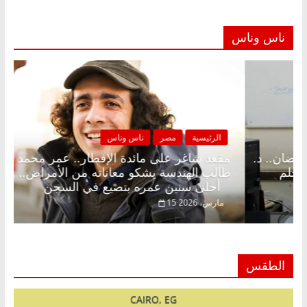
ناس وناس
مصر
ناس وناس
الرئيسية
مصر
لى الإفطار وبلكونة بلا زينة رمضان.. د.
مقعد شاغر على م
فاروق خبير اقتصادي في انتظار حلم
طالب الهندسة يش
أحلى سنين عمره بتضيع في السجن
15 مارس، 2026
الطقس
CAIRO, EG