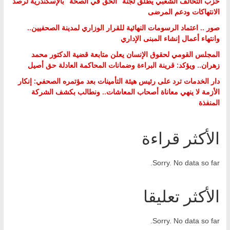
حزب التحالف الشعبي يطلق لجنة “الحق في الصحة” بالإسكندرية لرصد
الانتهاكات ودعم المرضى
صور .. اعتماد الرسومات النهائية للقرار الوزاري لمدينة الصحفيين..
وانتهاء أعمال إنشاء المبنى الإداري
المجلس القومي لحقوق الإنسان يعلن متابعة قضية الدكتور محمد
زهران.. ويؤكد: قرينة البراءة وضمانات المحاكمة العادلة حق أصيل
دار الخدمات ترد على رئيس هيئة التأمينات بعد مؤتمره الصحفي: إنكار
الأزمة لا ينهي معاناة أصحاب المعاشات.. ونطالب بكشف الشركة
المنفذة
الأكثر قراءة
Sorry. No data so far.
الأكثر تعليقا
Sorry. No data so far.