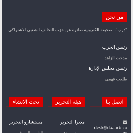
من نحن
"درب".. صحيفة الكترونية صادرة عن حزب التحالف الشعبي الاشتراكي
رئيس الحزب
مدحت الزاهد
رئيس مجلس الإدارة
طلعت فهمي
اتصل بنا
هيئة التحرير
تحت الانشاء
مديرا التحرير
مستشارو التحرير
desk@daaarb.co
إلهامي الميرغي