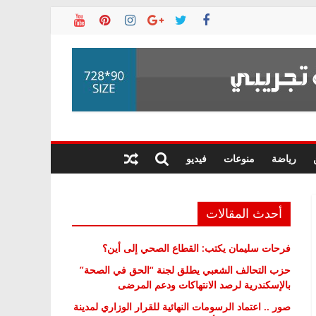
رياضة
منوعات
فيديو
أحدث المقالات
فرحات سليمان يكتب: القطاع الصحي إلى أين؟
حزب التحالف الشعبي يطلق لجنة “الحق في الصحة”
بالإسكندرية لرصد الانتهاكات ودعم المرضى
صور .. اعتماد الرسومات النهائية للقرار الوزاري لمدينة