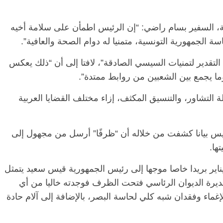
، السفير بسام راضي: “إن الرئيس اطمأن على سلامة أخيه
ة الجمهورية التونسية، متمنيا له دوام الصحة والعافية”.
تقدير لتمنيات السيسي الصادقة”، لافتا إلى أن “ذلك يعكس
ا يجمع بين الشعبين من روابط ممتدة”.
ة التشاور، والتنسيق المكثف، إزاء مختلف القضايا العربية
يس بيانا كشفت من خلاله أن “ظرفًا” أرسل من مجهول إلى
ها.
الت الرئاسة إن القصر تلقى يوم الاثنين 25 يناير بريدا خاصا موجها إلى رئيس الجمهورية قيس سعيد يتمثل
رة الديوان الرئاسي فتحت الظرف فوجدته خاليا من أي
اء وفقدان شبه كلي لحاسة البصر، بالإضافة إلى آلام حادة