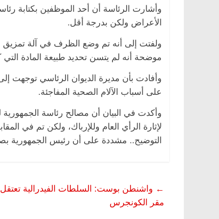
وأشارت الرئاسة أن أحد الموظفين بكتابة رئاس
الأعراض ولكن بدرجة أقل.
ولفتت إلى أنه تم وضع الظرف في آلة تمزيق الأ
موضحة أنه لم يتسن تحديد طبيعة المادة التي ك
وأفادت بأن مديرة الديوان الرئاسي توجهت إل
على أسباب الآلام الصحية المفاجئة.
صر
ناس وناس
الرئيسية
مصر
ناس وناس
وأكدت في البيان أن مصالح رئاسة الجمهورية لم
ق فاروق.. خبير اقتصادي
في ذكرى رحيله.. د. نور فرحات
لإثارة الرأي العام وللإرباك، ولكن تم في الم
 ميلاده وحيداً على أبواب
قانوني دافع عن قضايا الوطن و
التوضيح.. مشددة على أن رئيس الجمهورية بص
للحرية (بروفايل)
26 يناير، 2026
←
واشنطن بوست: السلطات الفيدرالية تعتقل ا
مقر الكونجرس