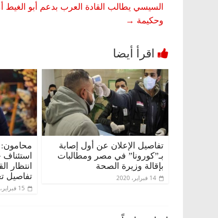
السيسي يطالب القادة العرب بدعم أبو الغيط أميناً
وحكيمة
→
تفاصيل الإعلان عن أول إصابة
محامون: 
بـ”كورونا” في مصر ومطالبات
استئناف 
بإقالة وزيرة الصحة
انتظار ال
تفاصيل تع
14 فبراير، 2020
15 فبراير، 2020