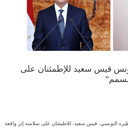
ونس قيس سعيد للإطمئنان على
مُسمم”
يره التونسي، قيس سعيد، للاطمئنان على سلامته إثر واقعة