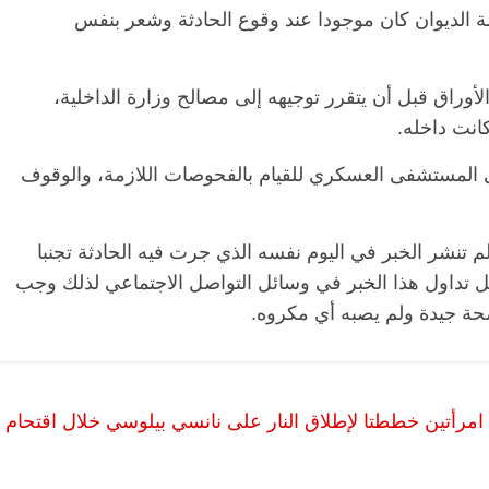
ة الديوان كان موجودا عند وقوع الحادثة وشعر بنفس
وراق قبل أن يتقرر توجيهه إلى مصالح وزارة الداخلية،
انت داخله.
ى المستشفى العسكري للقيام بالفحوصات اللازمة، والوقوف
الرئيسية
مصر
ناس وناس
الرئيسي
 تنشر الخبر في اليوم نفسه الذي جرت فيه الحادثة تجنبا
مقعد شاغر على مائدة الإفطار.. يحيى
مقعد شا
 فقيه
حسين عبدالهادي فارس مقاومة
رمضان.
قابل تداول هذا الخبر في وسائل التواصل الاجتماعي لذلك وجب
انحاز
الخصخصة الذي دافع عن المال العام
اقتصاد
حة جيدة ولم يصبه أي مكروه.
(بروفايل)
الحبايب
21 فبراير، 2026
22 فبراير، 2026
مرأتين خططتا لإطلاق النار على نانسي بيلوسي خلال اقتحام