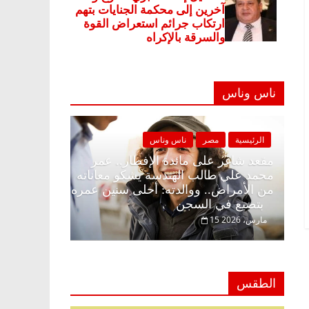
ناس وناس
ة
مصر
ناس وناس
الرئيسية
مصر
ناس وناس
غر على الإفطار وبلكونة بلا زينة
مقعد شاغر على مائدة الإف
. د. عبدالخالق فاروق خبير
محمد علي طالب الهندسة 
ي في انتظار حلم الحرية ولمة
من الأمراض.. ووالدته: أ
بتضيع في السجن
15 مارس، 2026
الطقس