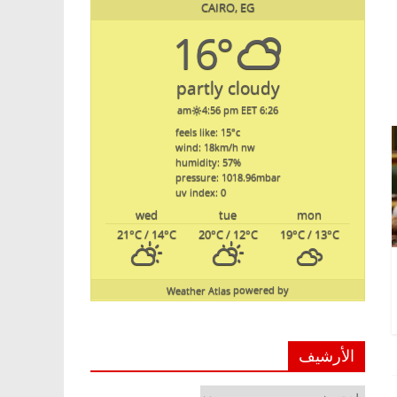
CAIRO, EG
16°
partly cloudy
4:56 pm EET
6:26 am
feels like: 15
°c
wind: 18
km/h
nw
humidity: 57
%
pressure: 1018.96
mbar
uv index: 0
wed
tue
mon
21
°C
/ 14
°C
20
°C
/ 12
°C
19
°C
/ 13
°C
Weather Atlas
powered by
الأرشيف
الأرشيف