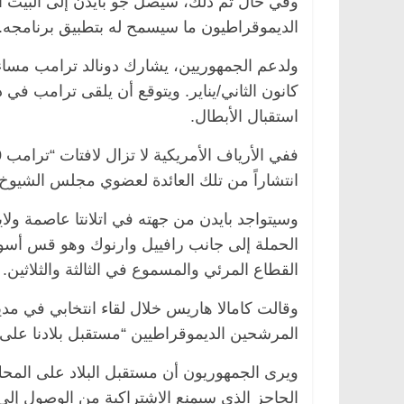
وفي حال تم ذلك، سيصل جو بايدن إلى البيت 
الديموقراطيون ما سيسمح له بتطبيق برنامجه.
كانون الثاني/يناير. ويتوقع أن يلقى ترامب في
استقبال الأبطال.
انتشاراً من تلك العائدة لعضوي مجلس الشيوخ كيلي لوفلير (50 عاما) ود
وسيتواجد بايدن من جهته في اتلانتا عاصمة و
الحملة إلى جانب رافييل وارنوك وهو قس أسو
القطاع المرئي والمسموع في الثالثة والثلاثين.
وقالت كامالا هاريس خلال لقاء انتخابي في مد
المرشحين الديموقراطيين “مستقبل بلادنا على ال
ويرى الجمهوريون أن مستقبل البلاد على المحك
الحاجز الذي سيمنع الاشتراكية من الوصول إلى ا