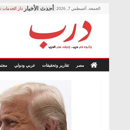
Skip
الجمعة, أغسطس 7, 2026
دار الخدمات ت
to
بعد مؤتمره الص
معاناة أصحاب
content
الشركة المنفذ
فرحات سليمان
درب
أين؟
حزب التحالف 
في الصحة” بال
وأتوه
ودعم المرضى
صور .. اعتماد 
في
مصر
تقارير وتحقيقات
عربي ودولي
مجتم
الوزاري لمدينة
درب..
إنشاء المبنى ا
وتبقى
المجلس القوم
هي
متابعة قضية ا
الدرب
قرينة البراءة 
حق أصيل