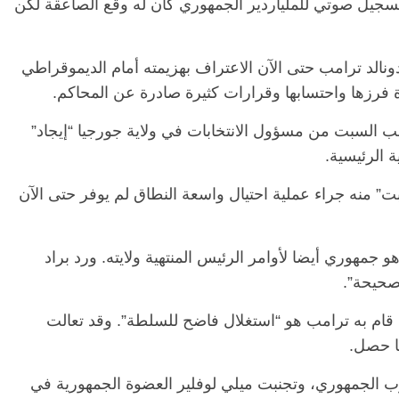
يل صوتي للملياردير الجمهوري كان له وقع الصاعقة لكن
نالد ترامب حتى الآن الاعتراف بهزيمته أمام الديموقراطي
ة فرزها واحتسابها وقرارات كثيرة صادرة عن المحاكم.
مب السبت من مسؤول الانتخابات في ولاية جورجيا “إيجاد”
ة الرئيسية.
بت” منه جراء عملية احتيال واسعة النطاق لم يوفر حتى الآن
جمهوري أيضا لأوامر الرئيس المنتهية ولايته. ورد براد
 صحيحة”.
ا قام به ترامب هو “استغلال فاضح للسلطة”. وقد تعالت
ا حصل.
زب الجمهوري، وتجنبت ميلي لوفلير العضوة الجمهورية في