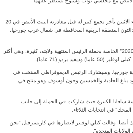
الأبيض مع مجلسي نواب وشيوخ يسيطر عليهما
ولدعم الجمهوريين، يشارك دونالد ترامب مساء الاثنين بآخر تجمع كبير له قبل مغادرته البيت الأبيض في 20
 دالتون المنطقة الريفية المحافظة في شمال غرب جورجيا،
ففي الأرياف الأمريكية لا تزال لافتات “ترامب 2020” الخاصة بحملة الرئيس المنتهية ولايته، كثيرة. وهي أكثر
يفيد بردو (71 عاما).
لاية جورجيا. وسيشارك الرئيس الديموقراطي المنتخب في
د يبلغ الحادية والخمسين وجون أوسوف وهو منتج في
ينة سافانا الكبيرة حيث شاركت في الحملة إلى جانب
محك” في انتخابات الثلاثاء.
 أيضا. وقالت كيلي لوفلير لانصارها في كارتسزفيل “نحن
لولايات المتحدة”.