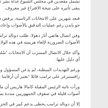
تشمل مقعدين في مجلس الشيوخ غداة نشر تسج
يبقى تأثيره على نتيجة الاقتراع غير معروف.
فبعد شهرين على الانتخابات الرئاسية، يرفض دو
جو بايدن رغم عمليات التدقيق بالأصوات وإعاد
وفي اتصال هاتفي أثار ذهولا، طلب دونالد ترا
الأصوات الضرورية لإلغاء هزيمته في هذه الولاي
وأكد خلال الاتصال المسرب أن الانتخابات “سُل
أي دليل عليها.
ورغم التهديدات المبطنة، لم يذعن المسؤول وهو 
رافسنبرغر على ترامب قائلا “نعتبر أن أرقامنا
ورأت نائبة الرئيس المقبلة كامالا هاريس أن م
أصوات قليلة في صفوف الجمهوريين منددة بم
إلا أن دونالد ترامب يحظى بدعم كبير في الح