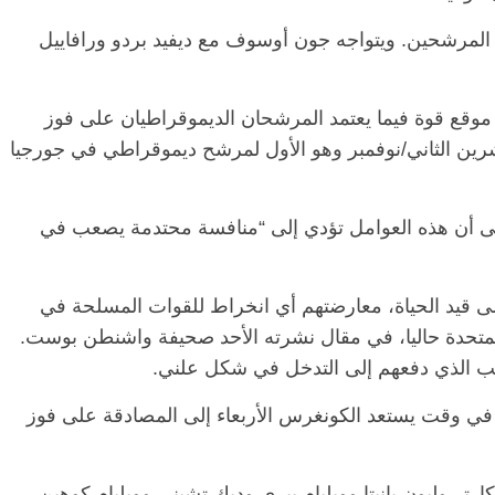
لمرشحين. ويتواجه جون أوسوف مع ديفيد بردو ورافاييل
وقع قوة فيما يعتمد المرشحان الديموقراطيان على فوز
تشرين الثاني/نوفمبر وهو الأول لمرشح ديموقراطي في جورجيا
لى أن هذه العوامل تؤدي إلى “منافسة محتدمة يصعب في
ا زالوا على قيد الحياة، معارضتهم أي انخراط للقوات المسلحة في
 المتحدة حاليا، في مقال نشرته الأحد صحيفة واشنطن بوست.
بب الذي دفعهم إلى التدخل في شكل علني.
ن في وقت يستعد الكونغرس الأربعاء إلى المصادقة على فوز
رتر وليون بانيتا وويليام بيري وديك تشيني وويليام كوهين