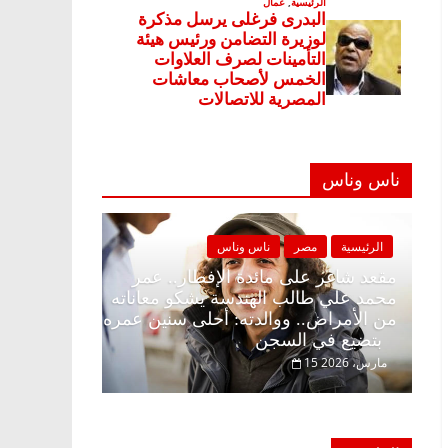
ناس وناس
الرئيسية
مصر
ناس وناس
الرئيسية
مصر
مقعد شاغر على الإفطار وبلكونة بلا زينة
مقعد شاغر على
رمضان.. د. عبدالخالق فاروق خبير
محمد علي طالب
اقتصادي في انتظار حلم الحرية ولمة
من الأمراض.. 
الحبايب
بتضيع في السجن
22 فبراير، 2026
15 مارس، 2026