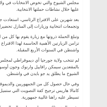
مجلس الشيوخ والتي تخوض الانتخابات في ولاي
عليها خلال نشاطات حملتها الانتخابية.
بعد شهرين على الاقتراع الرئاسي، استعادت جور
وتجمعات انتخابية وزيارات إلى المنازل تحضيرا
وتبلغ الحملة ذروتها مع زيارة يقوم بها كل من 
تزامن الزيارتين الأهمية الحاسمة لهذا الاق
واشنطن في السنوات الأربع المقبلة.
الرئيسية
مصر
ناس وناس
الرئيسية
مصر
نا
بالمقعدين سيمكن رافاييل وارنوك وجون أوسو
د. عبدالخالق فاروق.. خبير اقتصادي
في ذكرى رحيله.. د
الشيوخ ما يطلق يد جو بايدن في واشنطن.
يحتفل بذكرى ميلاده وحيداً على أبواب
قانوني دافع عن قضا
السبعين (بروفايل)
للحرية (بروفايل)
وفي حال حصول كل من الجمهوريين والديموقرا
26 يناير، 2026
26 يناير، 2026
كامالا هاريس ترجيح كفة التصويت التي ستميل
تسيطر عليه راهنا غالبية جمهورية.