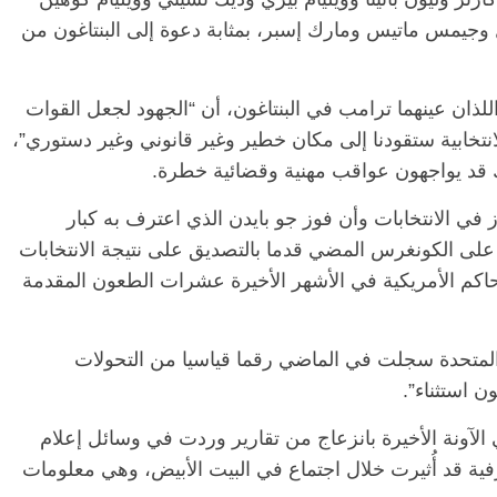
جيمس ماتيس ومارك إسبر، بمثابة دعوة إلى البنتاغون من
ذان عينهما ترامب في البنتاغون، أن “الجهود لجعل القوات
نتخابية ستقودنا إلى مكان خطير وغير قانوني وغير دستوري”،
ك قد يواجهون عواقب مهنية وقضائية خطرة.
ز في الانتخابات وأن فوز جو بايدن الذي اعترف به كبار
 على الكونغرس المضي قدما بالتصديق على نتيجة الانتخابات
ورفضت المحاكم الأمريكية في الأشهر الأخيرة عشرات الطعون المقدمة
ت المتحدة سجلت في الماضي رقما قياسيا من التحولات
ن استثناء”.
ونة الأخيرة بانزعاج من تقارير وردت في وسائل إعلام
فية قد أُثيرت خلال اجتماع في البيت الأبيض، وهي معلومات