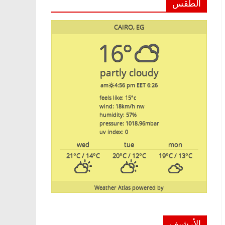
الطقس
CAIRO, EG
16°
partly cloudy
4:56 pm EET
6:26 am
feels like: 15
°c
wind: 18
km/h
nw
humidity: 57
%
pressure: 1018.96
mbar
uv index: 0
wed
tue
mon
21
°C
/ 14
°C
20
°C
/ 12
°C
19
°C
/ 13
°C
Weather Atlas
powered by
الأرشيف