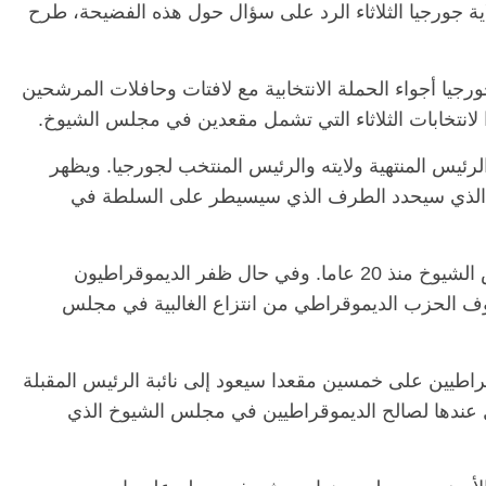
ة جورجيا الثلاثاء الرد على سؤال حول هذه الفضيحة، طرح
جيا أجواء الحملة الانتخابية مع لافتات وحافلات المرشحين
 لانتخابات الثلاثاء التي تشمل مقعدين في مجلس الشيوخ.
الرئيس المنتهية ولايته والرئيس المنتخب لجورجيا. ويظهر
تراع الذي سيحدد الطرف الذي سيسيطر على السلطة في
الرئيسية
مصر
ناس وناس
لم تنتخب ولاية جورجيا أي ديموقراطي لمجلس الشيوخ منذ 20 عاما. وفي حال ظفر الديموقراطيون
س وناس
مقعد شاغر على مائدة الإفطار.. يحيى
ف الحزب الديموقراطي من انتزاع الغالبية في مجلس
. نور فرحات فقيه
حسين عبدالهادي فارس مقاومة
يا الوطن وانحاز
الخصخصة الذي دافع عن المال العام
(بروفايل)
طيين على خمسين مقعدا سيعود إلى نائبة الرئيس المقبلة
21 فبراير، 2026
 عندها لصالح الديموقراطيين في مجلس الشيوخ الذي