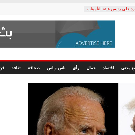
رد على رئيس هيئة التأمينات
حفي: إنكار الأزمة لا ينهي
 المعاشات.. ونطالب بكشف
ة
 يكتب: القطاع الصحي إلى
الشعبي يطلق لجنة “الحق
إسكندرية لرصد الانتهاكات
الرسومات النهائية للقرار
ع مدني
اقتصاد
عمال
رأي
ناس وناس
صحافة
ثقافة
فن
 الصحفيين.. وانتهاء أعمال
لإداري
ي لحقوق الإنسان يعلن
لدكتور محمد زهران.. ويؤكد:
وضمانات المحاكمة العادلة