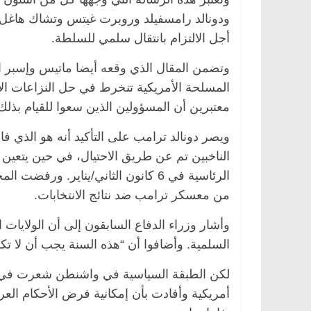
ودونالد رامسفيلد وروبرت غيتس وتشاك هاغل و
أجل الالتزام بانتقال سلمي للسلطة.
وتضمن المقال الذي وقعه أيضا ماتيس وإسبر الل
المسلحة الأمريكية تنخرط في حل النزاعات الا
معتبرين أن المسؤولين الذين سعوا للقيام بذل
ويصر دونالد ترامب على التأكيد أنه هو الذي فا
الناخبين تم عن طريق الاحتيال، في حين يتعين
الرئاسية في 6 كانون الثاني/يناير. 
من معسكر ترامب ضد نتائج الانتخابات.
وأشار وزراء الدفاع السابقون إلى أن الولايا
السلمية. وأضافوا أن “هذه السنة يجب أن لا تكو
لكن الطبقة السياسية في واشنطن شعرت في الآ
أمريكية وأفادت بأن إمكانية فرض الأحكام العر