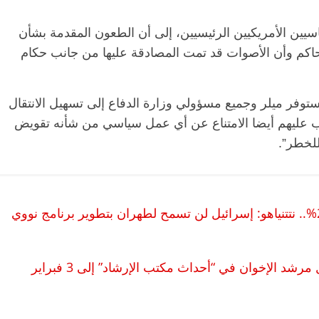
اسيين الأمريكيين الرئيسيين، إلى أن الطعون المقدمة بشأن
لمحاكم وأن الأصوات قد تمت المصادقة عليها من جانب حكام
يستوفر ميلر وجميع مسؤولي وزارة الدفاع إلى تسهيل الانتقال
وجب عليهم أيضا الامتناع عن أي عمل سياسي من شأنه تقويض
للخطر”.
بعد إعلان إيران تخصيب اليورانيوم بنسبة 20%.. نتتنياهو: إسرائيل لن تسمح لطهران بتطوير برنامج نووي
تأجيل إعادة محاكمة محمود عزت القائم بأعمال مرشد الإخوان في “أحداث مكتب الإرشاد” إلى 3 فبراير