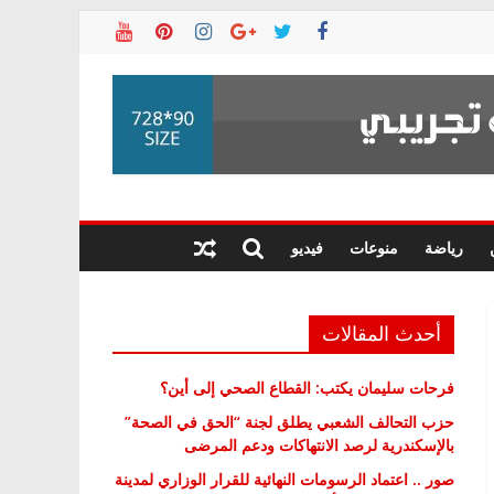
رياضة
منوعات
فيديو
أحدث المقالات
فرحات سليمان يكتب: القطاع الصحي إلى أين؟
حزب التحالف الشعبي يطلق لجنة “الحق في الصحة”
بالإسكندرية لرصد الانتهاكات ودعم المرضى
صور .. اعتماد الرسومات النهائية للقرار الوزاري لمدينة