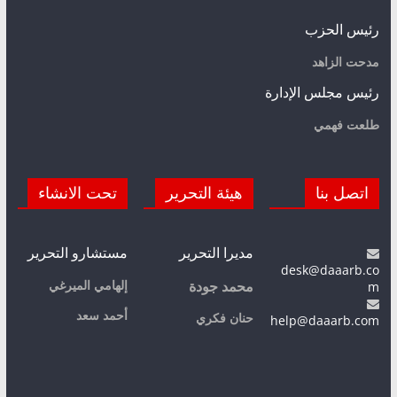
رئيس الحزب
مدحت الزاهد
رئيس مجلس الإدارة
طلعت فهمي
اتصل بنا
هيئة التحرير
تحت الانشاء
مديرا التحرير
مستشارو التحرير
desk@daaarb.co
m
إلهامي الميرغي
محمد جودة
أحمد سعد
حنان فكري
help@daaarb.com