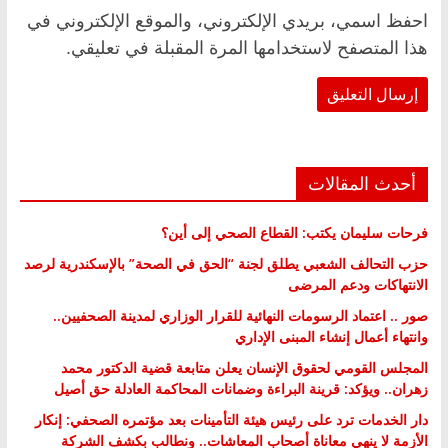
احفظ اسمي، بريدي الإلكتروني، والموقع الإلكتروني في
هذا المتصفح لاستخدامها المرة المقبلة في تعليقي.
أحدث المقالات
فرحات سليمان يكتب: القطاع الصحي إلى أين؟
حزب التحالف الشعبي يطلق لجنة “الحق في الصحة” بالإسكندرية لرصد
الانتهاكات ودعم المرضى
صور .. اعتماد الرسومات النهائية للقرار الوزاري لمدينة الصحفيين..
وانتهاء أعمال إنشاء المبنى الإداري
المجلس القومي لحقوق الإنسان يعلن متابعة قضية الدكتور محمد
زهران.. ويؤكد: قرينة البراءة وضمانات المحاكمة العادلة حق أصيل
دار الخدمات ترد على رئيس هيئة التأمينات بعد مؤتمره الصحفي: إنكار
الأزمة لا ينهي معاناة أصحاب المعاشات.. ونطالب بكشف الشركة