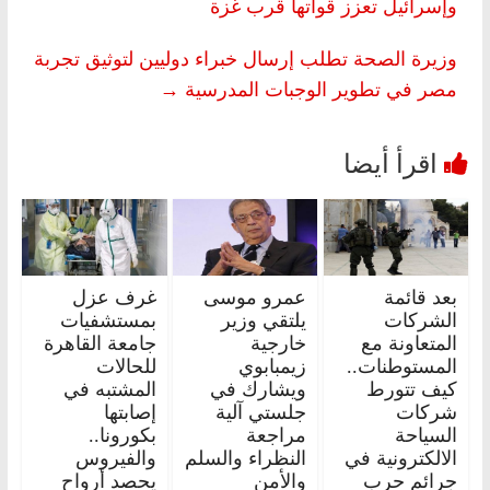
وإسرائيل تعزز قواتها قرب غزة
وزيرة الصحة تطلب إرسال خبراء دوليين لتوثيق تجربة
مصر في تطوير الوجبات المدرسية
→
بعد قائمة
عمرو موسى
غرف عزل
الشركات
يلتقي وزير
بمستشفيات
المتعاونة مع
خارجية
جامعة القاهرة
المستوطنات..
زيمبابوي
للحالات
كيف تتورط
ويشارك في
المشتبه في
شركات
جلستي آلية
إصابتها
السياحة
مراجعة
بكورونا..
الالكترونية في
النظراء والسلم
والفيروس
جرائم حرب
والأمن
يحصد أرواح