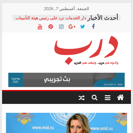
Skip
الجمعة, أغسطس 7, 2026
to
دار الخدمات ترد على رئيس هيئة التأمينات
content
بعد مؤتمره الصحفي: إنكار الأزمة لا ينهي
معاناة أصحاب المعاشات.. ونطالب بكشف
الشركة المنفذة
فرحات سليمان يكتب: القطاع الصحي إلى
أين؟
حزب التحالف الشعبي يطلق لجنة “الحق
درب
في الصحة” بالإسكندرية لرصد الانتهاكات
ودعم المرضى
صور .. اعتماد الرسومات النهائية للقرار
وأتوه
الوزاري لمدينة الصحفيين.. وانتهاء أعمال
في
إنشاء المبنى الإداري
درب..
المجلس القومي لحقوق الإنسان يعلن
وتبقى
متابعة قضية الدكتور محمد زهران.. ويؤكد:
هي
قرينة البراءة وضمانات المحاكمة العادلة
حق أصيل
الدرب